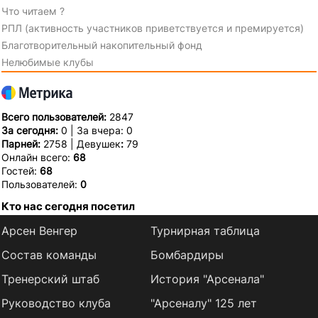
Что читаем ?
РПЛ (активность участников приветствуется и премируется)
Благотворительный накопительный фонд
Нелюбимые клубы
Всего пользователей:
2847
За сегодня:
0 | За вчера: 0
Парней:
2758 | Девушек
:
79
Онлайн всего:
68
Гостей:
68
Пользователей:
0
Кто нас сегодня посетил
Арсен Венгер
Турнирная таблица
Состав команды
Бомбардиры
Тренерский штаб
История "Арсенала"
Руководство клуба
"Арсеналу" 125 лет