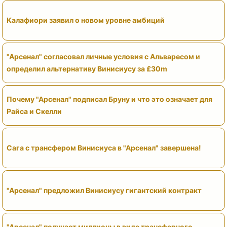
Калафиори заявил о новом уровне амбиций
"Арсенал" согласовал личные условия с Альваресом и
определил альтернативу Винисиусу за £30m
Почему "Арсенал" подписал Бруну и что это означает для
Райса и Скелли
Сага с трансфером Винисиуса в "Арсенал" завершена!
"Арсенал" предложил Винисиусу гигантский контракт
"Арсенал" получает миллионы в виде трансферного