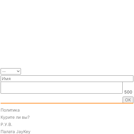
500
Политика
Курите ли вы?
Р.У.В.
Палата JayKey