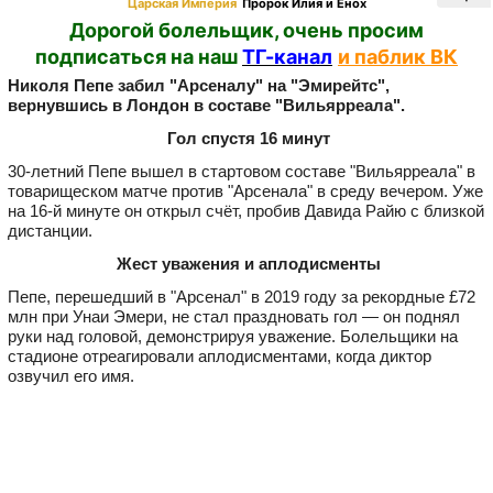
Царская Империя
Пророк Илия и Енох
Дорогой болельщик, очень просим
подписаться на наш
ТГ-канал
и паблик ВК
Николя Пепе забил "Арсеналу" на "Эмирейтс",
вернувшись в Лондон в составе "Вильярреала".
Гол спустя 16 минут
30-летний Пепе вышел в стартовом составе "Вильярреала" в
товарищеском матче против "Арсенала" в среду вечером. Уже
на 16-й минуте он открыл счёт, пробив Давида Райю с близкой
дистанции.
Жест уважения и аплодисменты
Пепе, перешедший в "Арсенал" в 2019 году за рекордные £72
млн при Унаи Эмери, не стал праздновать гол — он поднял
руки над головой, демонстрируя уважение. Болельщики на
стадионе отреагировали аплодисментами, когда диктор
озвучил его имя.