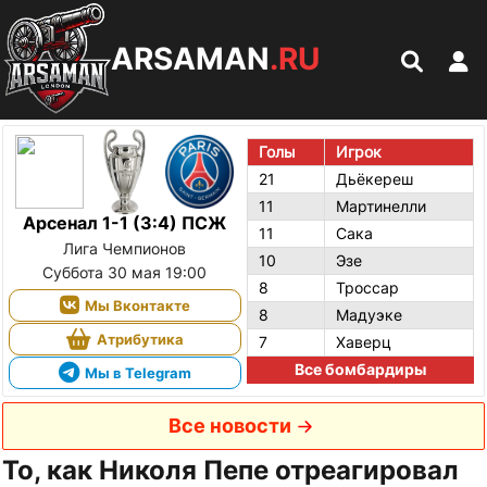
ARSAMAN
.RU
Голы
Игрок
21
Дьёкереш
11
Мартинелли
Арсенал 1-1 (3:4) ПСЖ
11
Сака
Лига Чемпионов
10
Эзе
Суббота 30 мая 19:00
8
Троссар
Мы Вконтакте
8
Мадуэке
Атрибутика
7
Хаверц
Все бомбардиры
Мы в Telegram
Все новости
То, как Николя Пепе отреагировал