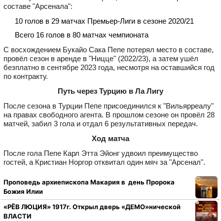
составе "Арсенала":
10 голов в 29 матчах Премьер-Лиги в сезоне 2020/21
Всего 16 голов в 80 матчах чемпионата
С восхождением Букайо Сака Пепе потерял место в составе,
провёл сезон в аренде в "Ницце" (2022/23), а затем ушёл
безплатно в сентябре 2023 года, несмотря на оставшийся год
по контракту.
Путь через Турцию в Ла Лигу
После сезона в Турции Пепе присоединился к "Вильярреалу"
на правах свободного агента. В прошлом сезоне он провёл 28
матчей, забил 3 гола и отдал 6 результативных передач.
Ход матча
После гола Пепе Карл Этта Эйонг удвоил преимущество
гостей, а Кристиан Норгор отквитал один мяч за "Арсенал".
Проповедь архиепископа Макария в день Пророка
Божия Илии
«РЁВ ЛЮЦИЯ» 1917г. Открыл дверь «ДЕМО»нической
ВЛАСТИ