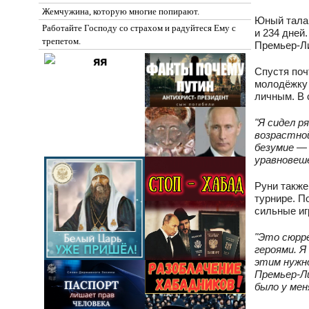
Жемчужина, которую многие попирают.
Юный талан
Работайте Господу со страхом и радуйтеся Ему с
и 234 дней
трепетом.
Премьер-Лиг
Спустя поч
молодёжку 
личным. В 
"Я сидел р
возрастной
безумие — 
уравновеше
Руни также
турнире. П
сильные иг
"Это сюрре
героями. Я
этим нужн
Премьер-Ли
было у мен