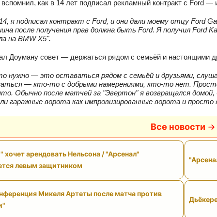
 вспомнил, как в 14 лет подписал рекламный контракт с Ford —
14, я подписал контракт с Ford, и они дали моему отцу Ford Ga
ина после получения прав должна быть Ford. Я получил Ford
ла на BMW X5".
ал Доуману совет — держаться рядом с семьёй и настоящими д
то нужно — это оставаться рядом с семьёй и друзьями, слу
аться — кто-то с добрыми намерениями, кто-то нет. Просто
о. Обычно после матчей за "Эвертон" я возвращался домой, б
ли гаражные ворота как импровизированные ворота и просто в
Все новости
" хочет арендовать Нельсона / "Арсенал"
"Арсена
ется левым защитником
нференция Микеля Артеты после матча против
Дьёкере
и"