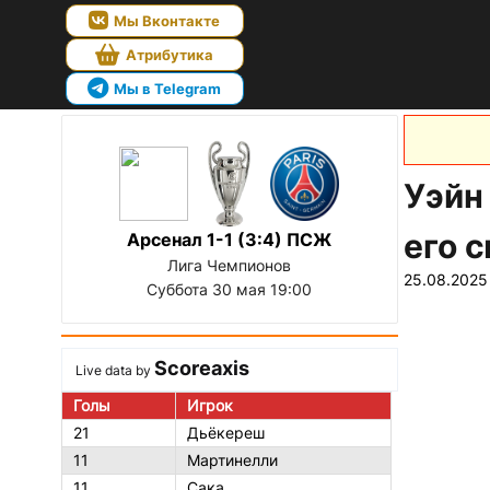
Мы Вконтакте
Атрибутика
Мы в Telegram
Уэйн
его 
Арсенал 1-1 (3:4) ПСЖ
Лига Чемпионов
25.08.2025
Суббота 30 мая 19:00
Scoreaxis
Live data by
Голы
Игрок
21
Дьёкереш
11
Мартинелли
11
Сака