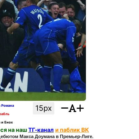
а Романа
15px
рабль
 и Енох
ся на наш
ТГ-канал
и паблик ВК
дебютом Макса Доумана в Премьер-Лиге.