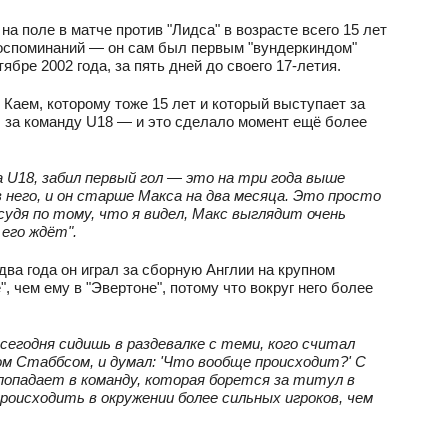
а поле в матче против "Лидса" в возрасте всего 15 лет
воспоминаний — он сам был первым "вундеркиндом"
ябре 2002 года, за пять дней до своего 17-летия.
Каем, которому тоже 15 лет и который выступает за
л за команду U18 — и это сделало момент ещё более
а U18, забил первый гол — это на три года выше
 него, и он старше Макса на два месяца. Это просто
судя по тому, что я видел, Макс выглядит очень
его ждёт".
два года он играл за сборную Англии на крупном
 чем ему в "Эвертоне", потому что вокруг него более
егодня сидишь в раздевалке с теми, кого считал
ом Стаббсом, и думал: 'Что вообще происходит?' С
опадает в команду, которая борется за титул в
происходить в окружении более сильных игроков, чем