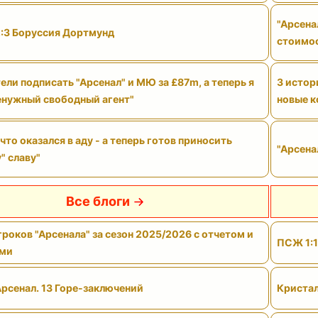
"Арсена
2:3 Боруссия Дортмунд
стоимо
ели подписать "Арсенал" и МЮ за £87m, а теперь я
3 истор
енужный свободный агент"
новые к
 что оказался в аду - а теперь готов приносить
"Арсена
" славу"
Все блоги
роков "Арсенала" за сезон 2025/2026 с отчетом и
ПСЖ 1:1
ами
Арсенал. 13 Горе-заключений
Кристал