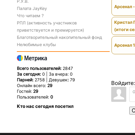
Р.У.В.
Арсенал 
Палата JayKey
Что читаем ?
Кристал 
РПЛ (активность участников
(итоги се
приветствуется и премируется)
Благотворительный накопительный фонд
Нелюбимые клубы
Арсенал 1
Всего пользователей:
2847
За сегодня:
0 | За вчера: 0
Парней:
2758 | Девушек
:
79
Войдите:
Онлайн всего:
29
Гостей:
29
Пользователей:
0
Кто нас сегодня посетил
О