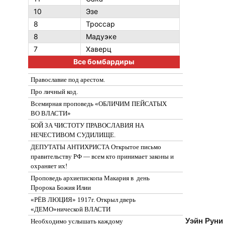
10
Эзе
8
Троссар
8
Мадуэке
7
Хаверц
Все бомбардиры
Православие под арестом.
Про личный код.
Всемирная проповедь «ОБЛИЧИМ ПЕЙСАТЫХ
ВО ВЛАСТИ»
БОЙ ЗА ЧИСТОТУ ПРАВОСЛАВИЯ НА
НЕЧЕСТИВОМ СУДИЛИЩЕ.
ДЕПУТАТЫ АНТИХРИСТА Открытое письмо
правительству РФ — всем кто принимает законы и
охраняет их!
Проповедь архиепископа Макария в день
Пророка Божия Илии
«РЁВ ЛЮЦИЯ» 1917г. Открыл дверь
«ДЕМО»нической ВЛАСТИ
Уэйн Руни
Необходимо услышать каждому