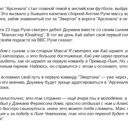
т "Арсенала" стал главной темой в английском футболе, выйдя н
. Это вызвало у бывшего капитана сборной Англии Руни массу 
и, забив знаменитый гол за "Эвертон" в ворота "Арсенала" в окт
ти 23 года Руни смотрел дебют Доумана вместе со своим сыном 
"Манчестер Юнайтед". В тот же день Кай забил свой первый го
своём подкасте на BBC Руни сказал:
ядом с сыном, и он старше Макса! Я смотрел, как Кай играет з
 категории, и это большое достижение. Кай уже играл против
видеть, как он играет за первую команду в Премьер-Лиге. Но, 
нным парнем. Надеюсь, он справится с этим и осознает, что 
 вспомнил свой путь в первую команду "Эвертона" — уже через 
о его мнению, Доуману будет проще адаптироваться в "Арсенале",
роки.
алистично, это так странно — ещё вчера ты в молодёжке, а с
 был у Данкана Фергюсона дома, просто отдыхал с ним и Алан
о быстро свыкнуться, иначе это может тебя сломать. Макс п
ге и за победу в Лиге Чемпионов, так что его переход будет 
я".