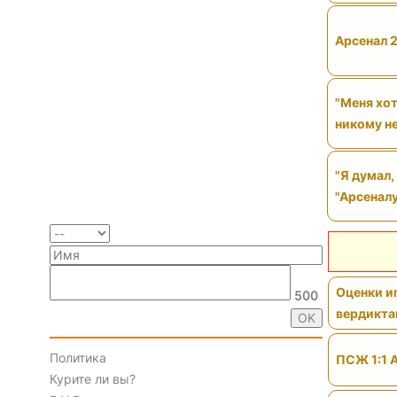
Арсенал 
"Меня хот
никому н
"Я думал,
"Арсеналу
Оценки иг
500
вердикт
Политика
ПСЖ 1:1 
Курите ли вы?