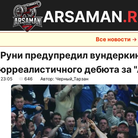
ARSAMAN
.
Все новости
 Руни предупредил вундерки
сюрреалистичного дебюта за 
 23:05
646
Автор: Черный_Тарзан