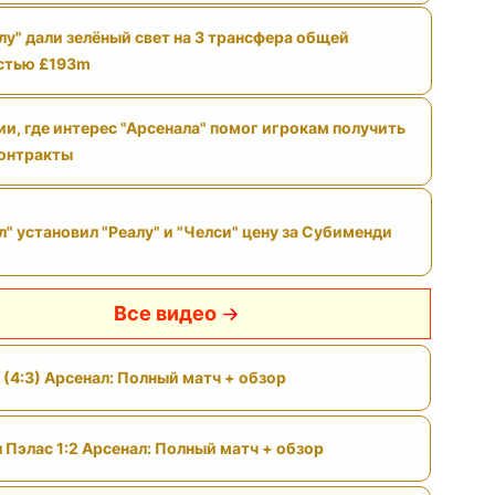
лу" дали зелёный свет на 3 трансфера общей
стью £193m
ии, где интерес "Арсенала" помог игрокам получить
онтракты
л" установил "Реалу" и "Челси" цену за Субименди
Все видео
 (4:3) Арсенал: Полный матч + обзор
 Пэлас 1:2 Арсенал: Полный матч + обзор