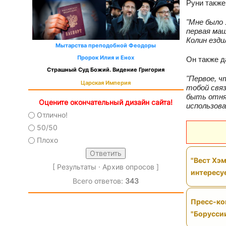
Руни также
"Мне было 
первая маш
Колин езди
Мытарства преподобной Феодоры
Пророк Илия и Енох
Он также д
Страшный Суд Божий. Видение Григория
"Первое, ч
Царская Империя
тобой связ
быть отнят
Оцените окончательный дизайн сайта!
использова
Отлично!
50/50
Плохо
"Вест Хэм
[
Результаты
·
Архив опросов
]
интересу
Всего ответов:
343
Пресс-ко
"Борусси