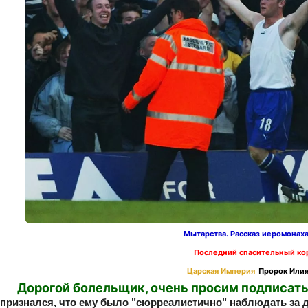
Мытарства. Рассказ иеромонах
Последний спасительный ко
Царская Империя
Пророк Илия
Дорогой болельщик, очень просим подписать
 признался, что ему было "сюрреалистично" наблюдать за 