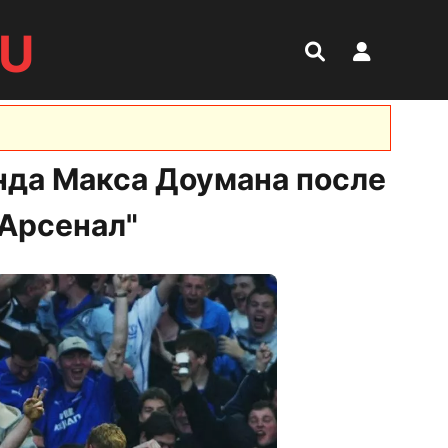
RU
нда Макса Доумана после
"Арсенал"