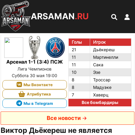
ARSAMAN
.RU
Голы
Игрок
21
Дьёкереш
11
Мартинелли
Арсенал 1-1 (3:4) ПСЖ
11
Сака
Лига Чемпионов
10
Эзе
Суббота 30 мая 19:00
8
Троссар
Мы Вконтакте
8
Мадуэке
Атрибутика
7
Хаверц
Все бомбардиры
Мы в Telegram
Все новости
Виктор Дьёкереш не является