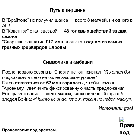
Путь к вершине
В "Брайтоне" не получил шанса — всего
8 матчей
, ни одного в
АПЛ
В "Ковентри" стал звездой —
46 голевых действий за два
сезона
"Спортинг" заплатил
£17 млн
, и он стал
одним из самых
грозных форвардов Европы
Символика и амбиции
После первого сезона в "Спортинге" он признал:
"Я хотел бы
попробовать себя на более высоком уровне"
Готов
отказаться от €2 млн зарплаты
, чтобы помочь
"Арсеналу" увеличить фиксированную часть предложения
Его празднование —
жест маски
, вдохновлённый фразой
злодея Бэйна:
«Никто не знал, кто я, пока я не надел маску».
Источник: goal
Православие под арестом.