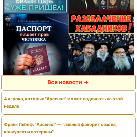
Все новости
4 игрока, которых "Арсенал" может подписать на этой
неделе
Франк Лебёф: "Арсенал" — главный фаворит сезона,
конкуренты потеряны"