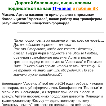
Дорогой болельщик, очень просим
подписаться на наш
ТГ-канал
и паблик ВК
Микель Артета наконец-то прислушался к призывам
болельщиков "Арсенала", начав работу над трансфером
результативного шведского форварда.
"Если посмотреть на травмы и тех, кого он привёл...
Да, он подписал игроков — он взял
Рахима Стерлинга, когда все хотели 'девятку',
" —
сказал Тьерри Анри в подкасте
The Stick to Football
,
оценивая трансферные решения Артеты после
третьего подряд второго места "Арсенала" в Премьер-
Лиге.
"У него было время, чтобы взять 'девятку'. Я
не тренер, не знаю, как шли обсуждения. Но все
кричали: нужен нападающий".
Болельщики "Арсенала" всё лето 2024 года требовали нового
форварда, но клуб оформил лишь Калафиори из "Болоньи" и
Мерино из "Сосьедада", а Стерлинг пришёл из "Челси" в
аренду. Артета необъяснимо продолжал доверять Хаверцу и
травмированному Жезусу — единственному чистому
"девятому номеру", которого он подписал за всё время в