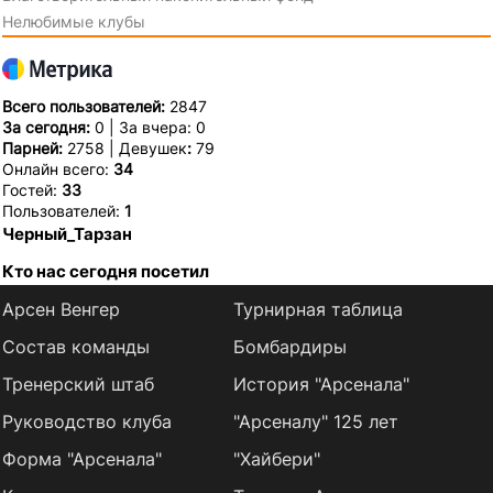
Нелюбимые клубы
Всего пользователей:
2847
За сегодня:
0 | За вчера: 0
Парней:
2758 | Девушек
:
79
Онлайн всего:
34
Гостей:
33
Пользователей:
1
Черный_Тарзан
Кто нас сегодня посетил
Арсен Венгер
Турнирная таблица
Состав команды
Бомбардиры
Тренерский штаб
История "Арсенала"
Руководство клуба
"Арсеналу" 125 лет
Форма "Арсенала"
"Хайбери"