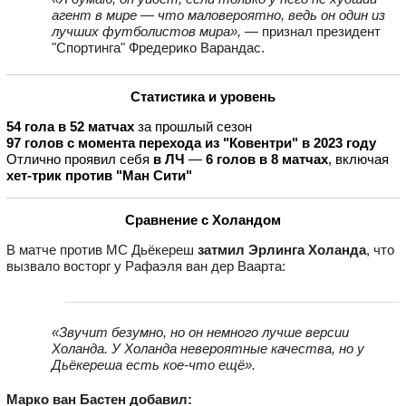
агент в мире — что маловероятно, ведь он один из
лучших футболистов мира»,
— признал президент
"Спортинга" Фредерико Варандас.
Статистика и уровень
54 гола в 52 матчах
за прошлый сезон
97 голов с момента перехода из "Ковентри" в 2023 году
Отлично проявил себя
в ЛЧ
—
6 голов в 8 матчах
, включая
хет-трик против "Ман Сити"
Сравнение с Холандом
В матче против МС Дьёкереш
затмил Эрлинга Холанда
, что
вызвало восторг у Рафаэля ван дер Ваарта:
«Звучит безумно, но он немного лучше версии
Холанда. У Холанда невероятные качества, но у
Дьёкереша есть кое-что ещё».
Марко ван Бастен добавил: