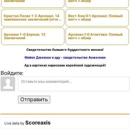
заключений
матч + обзор
Кристал Пэлас 1-2 Арсенал. 14
Вест Хэм 0:1 Арсенал: Полный
чемпионских заключений (итоги
матч + обзор
сезона)
Арсенал 1-0 Бернли. 13
Арсенал 1:0 Атлетико: Полный
Заключений
матч + обзор
Свидетельство бывшего буддистского монаха!
Майкл Джексон в аду - свидетельство Анжелики
Ад в картинах нарисован корейской художницей!
Войдите:
Отправить
Scoreaxis
Live data by