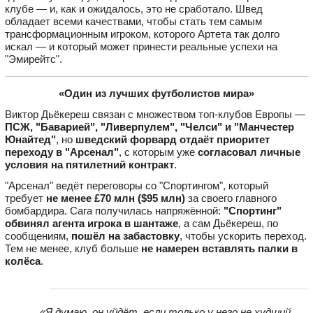
клубе — и, как и ожидалось, это не сработало. Швед
обладает всеми качествами, чтобы стать тем самым
трансформационным игроком, которого Артета так долго
искал — и который может принести реальные успехи на
"Эмирейтс".
«Один из лучших футболистов мира»
Виктор Дьёкереш связан с множеством топ-клубов Европы —
ПСЖ, "Баварией", "Ливерпулем", "Челси" и "Манчестер
Юнайтед"
, но
шведский форвард отдаёт приоритет
переходу в "Арсенал"
, с которым уже
согласовал личные
условия на пятилетний контракт
.
"Арсенал" ведёт переговоры со "Спортингом", который
требует
не менее £70 млн ($95 млн)
за своего главного
бомбардира. Сага получилась напряжённой:
"Спортинг"
обвинял агента игрока в шантаже
, а сам Дьёкереш, по
сообщениям,
пошёл на забастовку
, чтобы ускорить переход.
Тем не менее, клуб больше
не намерен вставлять палки в
колёса
.
«Я думаю, он уйдёт, если только у него не худший