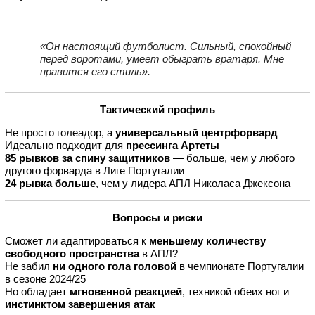
«Он настоящий футболист. Сильный, спокойный
перед воротами, умеет обыграть вратаря. Мне
нравится его стиль».
Тактический профиль
Не просто голеадор, а
универсальный центрфорвард
Идеально подходит для
прессинга Артеты
85 рывков за спину защитников
— больше, чем у любого
другого форварда в Лиге Португалии
24 рывка больше
, чем у лидера АПЛ Николаса Джексона
Вопросы и риски
Сможет ли адаптироваться к
меньшему количеству
свободного пространства
в АПЛ?
Не забил
ни одного гола головой
в чемпионате Португалии
в сезоне 2024/25
Но обладает
мгновенной реакцией
, техникой обеих ног и
инстинктом завершения атак