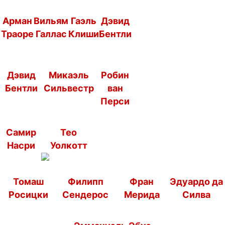
Берти Ми 1971
Арман
Вильям
Гаэль
Дэвид
Траоре
Галлас
Клиши
Бентли
Дэвид
Микаэль
Робин
Бентли
Сильвестр
ван
Перси
Самир
Тео
Насри
Уолкотт
Томаш
Филипп
Фран
Эдуардо да
Росицки
Сендерос
Мерида
Силва