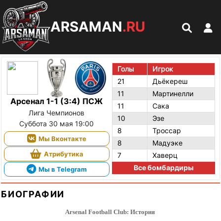
ARSAMAN
.RU
Голы
Игрок
21
Дьёкереш
11
Мартинелли
Арсенал 1-1 (3:4) ПСЖ
11
Сака
Лига Чемпионов
10
Эзе
Суббота 30 мая 19:00
8
Троссар
Мы Вконтакте
8
Мадуэке
Атрибутика
7
Хаверц
Все бомбардиры
Мы в Telegram
БИОГРАФИИ
Arsenal Football Club: История