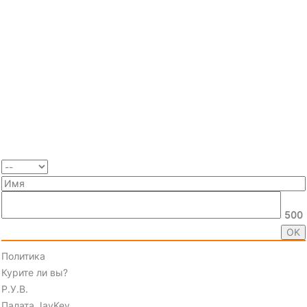
500
Политика
Курите ли вы?
Р.У.В.
Палата JayKey