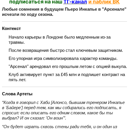
подписаться на наш
ТГ-канал
и паблик ВК
Любые сомнения в будущем Пьеро Инкапье в "Арсенале"
исчезли по ходу сезона.
Контекст
Начало карьеры в Лондоне было медленным из‑за
травмы.
После возвращения быстро стал ключевым защитником.
Его упорная игра символизировала характер команды.
"Арсенал" арендовал его прошлым летом с опцией выкупа.
Клуб активирует пункт за £45 млн и подпишет контракт на
пять лет.
Слова Артеты
“Когда я говорил с Хаби [Алонсо, бывшим тренером Инкапье
в 'Байере'] перед тем, как мы собирались его подписать, я
спросил: если описать его одним словом, какое бы ты
выбрал? И он сказал: 'Он воин'”.
“Он будет играть сквозь стены ради тебя, и он один из