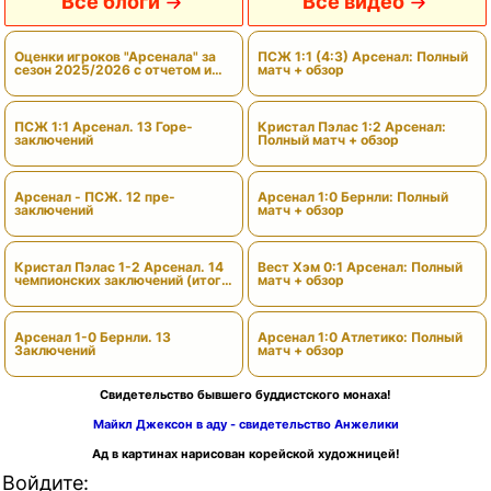
Все блоги
Все видео
Оценки игроков "Арсенала" за
ПСЖ 1:1 (4:3) Арсенал: Полный
сезон 2025/2026 с отчетом и
матч + обзор
вердиктами
ПСЖ 1:1 Арсенал. 13 Горе-
Кристал Пэлас 1:2 Арсенал:
заключений
Полный матч + обзор
Арсенал - ПСЖ. 12 пре-
Арсенал 1:0 Бернли: Полный
заключений
матч + обзор
Кристал Пэлас 1-2 Арсенал. 14
Вест Хэм 0:1 Арсенал: Полный
чемпионских заключений (итоги
матч + обзор
сезона)
Арсенал 1-0 Бернли. 13
Арсенал 1:0 Атлетико: Полный
Заключений
матч + обзор
Свидетельство бывшего буддистского монаха!
Майкл Джексон в аду - свидетельство Анжелики
Ад в картинах нарисован корейской художницей!
Войдите: