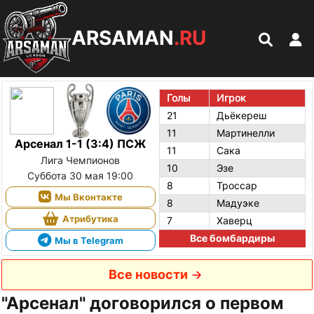
ARSAMAN
.RU
Голы
Игрок
21
Дьёкереш
11
Мартинелли
Арсенал 1-1 (3:4) ПСЖ
11
Сака
Лига Чемпионов
10
Эзе
Суббота 30 мая 19:00
8
Троссар
Мы Вконтакте
8
Мадуэке
Атрибутика
7
Хаверц
Все бомбардиры
Мы в Telegram
Все новости
"Арсенал" договорился о первом