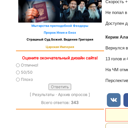
Скорость +
Не попал в
Доступен д
Мытарства преподобной Феодоры
Пророк Илия и Енох
Керим Алай
Страшный Суд Божий. Видение Григория
Царская Империя
Вернулся в
Оцените окончательный дизайн сайта!
13 голов и 
Отлично!
На ЧМ отме
50/50
Плохо
Перспектив
[
Результаты
·
Архив опросов
]
Всего ответов:
343