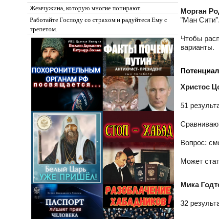
Жемчужина, которую многие попирают.
Морган Ро
"Ман Сити"
Работайте Господу со страхом и радуйтеся Ему с
трепетом.
Чтобы расп
варианты.
Потенциал
Христос Цо
51 результ
Сравнивают
Вопрос: см
Может стат
Мика Годтс
32 результа