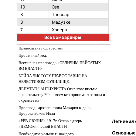
10
Эзе
8
Троссар
8
Мадуэке
7
Хаверц
Все бомбардиры
Православие под арестом.
Про личный код.
Всемирная проповедь «ОБЛИЧИМ ПЕЙСАТЫХ
ВО ВЛАСТИ»
БОЙ ЗА ЧИСТОТУ ПРАВОСЛАВИЯ НА
НЕЧЕСТИВОМ СУДИЛИЩЕ.
ДЕПУТАТЫ АНТИХРИСТА Открытое письмо
правительству РФ — всем кто принимает законы и
охраняет их!
Проповедь архиепископа Макария в день
Пророка Божия Илии
«РЁВ ЛЮЦИЯ» 1917г. Открыл дверь
Летние ал
«ДЕМО»нической ВЛАСТИ
Основные
Необходимо услышать каждому