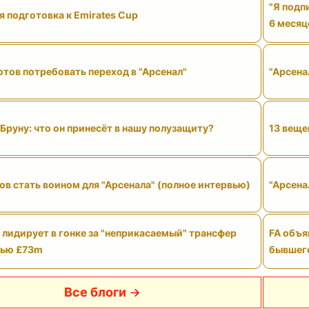
"Я подп
 подготовка к Emirates Cup
6 месяц
тов потребовать переход в "Арсенал"
"Арсена
Бруну: что он принесёт в нашу полузащиту?
13 веще
ов стать воином для "Арсенала" (полное интервью)
"Арсена
 лидирует в гонке за "неприкасаемый" трансфер
FA объя
тью £73m
бывшего
Все блоги