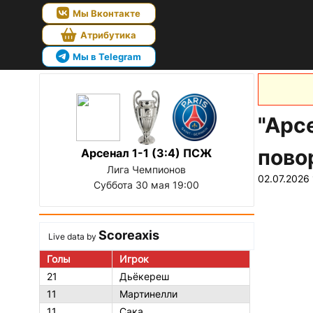
Мы Вконтакте
Атрибутика
Мы в Telegram
"Арс
пово
Арсенал 1-1 (3:4) ПСЖ
Лига Чемпионов
02.07.2026 
Суббота 30 мая 19:00
Scoreaxis
Live data by
Голы
Игрок
21
Дьёкереш
11
Мартинелли
11
Сака