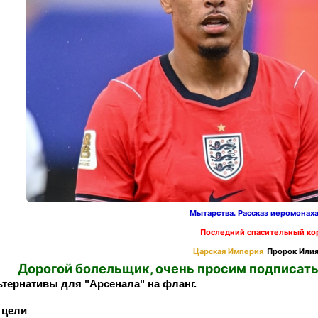
Мытарства. Рассказ иеромонах
Последний спасительный ко
Царская Империя
Пророк Илия
Дорогой болельщик, очень просим подписать
ьтернативы для "Арсенала" на фланг.
 цели