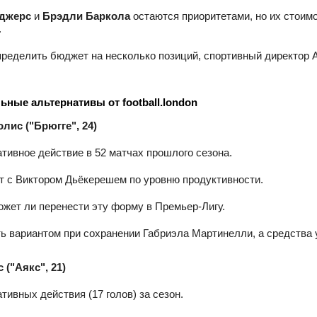
джерс
и
Брэдли Баркола
остаются приоритетами, но их стоим
.
ределить бюджет на несколько позиций, спортивный директор 
ьные альтернативы от football.london
лис ("Брюгге", 24)
ативное действие в 52 матчах прошлого сезона.
 с Виктором Дьёкерешем по уровню продуктивности.
ожет ли перенести эту форму в Премьер‑Лигу.
ь вариантом при сохранении Габриэла Мартинелли, а средства у
 ("Аякс", 21)
тивных действия (17 голов) за сезон.