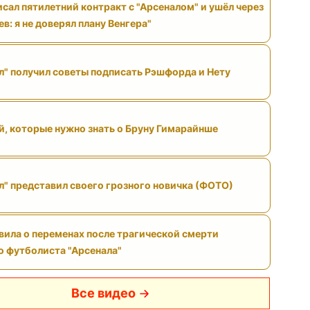
исал пятилетний контракт с "Арсеналом" и ушёл через
ев: я не доверял плану Венгера"
л" получил советы подписать Рэшфорда и Нету
й, которые нужно знать о Бруну Гимарайнше
л" представил своего грозного новичка (ФОТО)
вила о переменах после трагической смерти
 футболиста "Арсенала"
Все видео