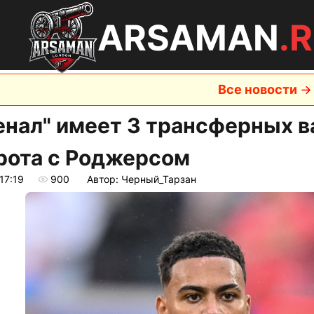
ARSAMAN
.
Все новости
енал" имеет 3 трансферных в
рота с Роджерсом
17:19
900
Автор: Черный_Тарзан