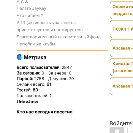
Р.У.В.
Оценки иг
Палата JayKey
вердикт
Что читаем ?
РПЛ (активность участников
ПСЖ 1:1 
приветствуется и премируется)
Благотворительный накопительный фонд
Нелюбимые клубы
Арсенал 
Кристал 
Всего пользователей:
2847
(итоги се
За сегодня:
0 | За вчера: 0
Парней:
2758 | Девушек
:
79
Онлайн всего:
61
Арсенал 1
Гостей:
60
Пользователей:
1
UdavJass
Кто нас сегодня посетил
Войдите: