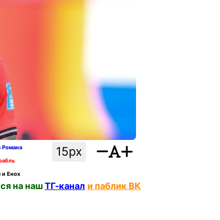
а Романа
15px
рабль
 и Енох
ся на наш
ТГ-канал
и паблик ВК