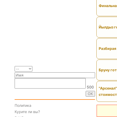
Финальная
Йылдыз го
Разбирая 
Бруну гот
500
"Арсенал"
стоимос
Политика
Курите ли вы?