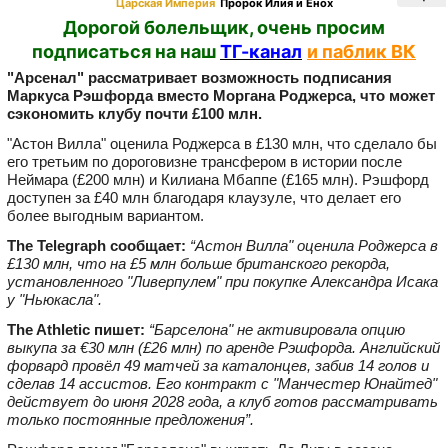
Царская Империя
Пророк Илия и Енох
Дорогой болельщик, очень просим
подписаться на наш
ТГ-канал
и паблик ВК
"Арсенал" рассматривает возможность подписания
Маркуса Рэшфорда вместо Моргана Роджерса, что может
сэкономить клубу почти £100 млн.
"Астон Вилла" оценила Роджерса в £130 млн, что сделало бы
его третьим по дороговизне трансфером в истории после
Неймара (£200 млн) и Килиана Мбаппе (£165 млн). Рэшфорд
доступен за £40 млн благодаря клаузуле, что делает его
более выгодным вариантом.
The Telegraph сообщает:
“Астон Вилла" оценила Роджерса в
£130 млн, что на £5 млн больше британского рекорда,
установленного "Ливерпулем" при покупке Александра Исакa
у "Ньюкасла".
The Athletic пишет:
“Барселона" не активировала опцию
выкупа за €30 млн (£26 млн) по аренде Рэшфорда. Английский
форвард провёл 49 матчей за каталонцев, забив 14 голов и
сделав 14 ассистов. Его контракт с "Манчестер Юнайтед"
действует до июня 2028 года, а клуб готов рассматривать
только постоянные предложения”.