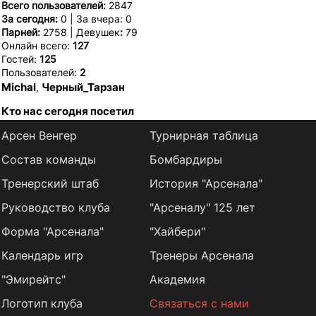
Всего пользователей:
2847
За сегодня:
0 | За вчера: 0
Парней:
2758 | Девушек
:
79
Онлайн всего:
127
Гостей:
125
Пользователей:
2
Michal
Черный_Тарзан
,
Кто нас сегодня посетил
Арсен Венгер
Турнирная таблица
Состав команды
Бомбардиры
Тренерский штаб
История "Арсенала"
Руководство клуба
"Арсеналу" 125 лет
Форма "Арсенала"
"Хайбери"
Календарь игр
Тренеры Арсенала
"Эмирейтс"
Академия
Логотип клуба
Связаться с нами