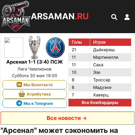
ARSAMAN
.RU
Голы
Игрок
21
Дьёкереш
11
Мартинелли
Арсенал 1-1 (3:4) ПСЖ
11
Сака
Лига Чемпионов
10
Эзе
Суббота 30 мая 19:00
8
Троссар
Мы Вконтакте
8
Мадуэке
Атрибутика
7
Хаверц
Все бомбардиры
Мы в Telegram
Все новости
"Арсенал" может сэкономить на