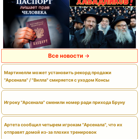
Все новости
Мартинелли может установить рекорд продажи
"Арсенала" / "Вилла" смиряется с уходом Консы
Игроку "Арсенала" сменили номер ради прихода Бруну
Артета сообщил четырем игрокам "Арсенала", что их
отправят домой из-за плохих тренировок