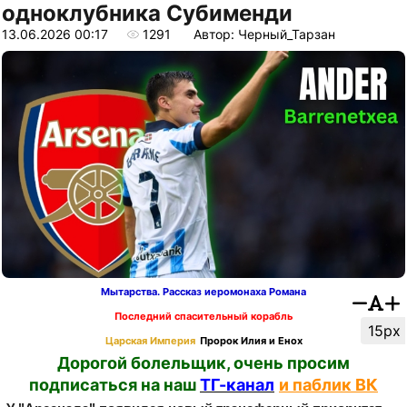
одноклубника Субименди
13.06.2026 00:17
1291
Автор: Черный_Тарзан
Мытарства. Рассказ иеромонаха Романа
Последний спасительный корабль
15px
Царская Империя
Пророк Илия и Енох
Дорогой болельщик, очень просим
подписаться на наш
ТГ-канал
и паблик ВК