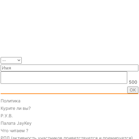
500
Политика
Курите ли вы?
Р.У.В.
Палата JayKey
Что читаем ?
РПЛ (активность участников приветствуется и премируется)