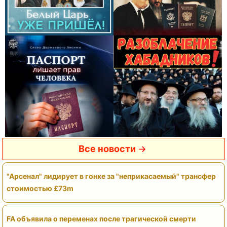
Все новости
"Арсенал" лидирует в гонке за "неприкасаемый" трансфер
стоимостью £73m
FA объявила о переменах после трагической смерти