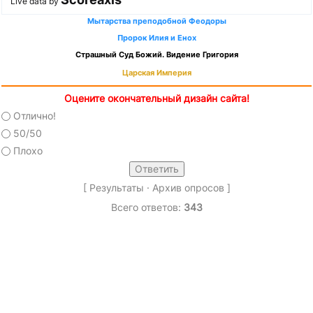
Live data by
Мытарства преподобной Феодоры
Пророк Илия и Енох
Страшный Суд Божий. Видение Григория
Царская Империя
Оцените окончательный дизайн сайта!
Отлично!
50/50
Плохо
[
Результаты
·
Архив опросов
]
Всего ответов:
343