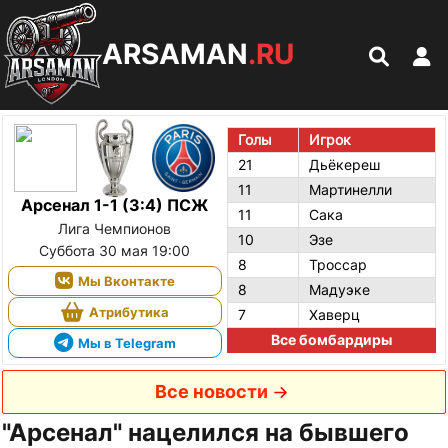
ARSAMAN
.RU
Голы
Игрок
21
Дьёкереш
11
Мартинелли
Арсенал 1-1 (3:4) ПСЖ
11
Сака
Лига Чемпионов
10
Эзе
Суббота 30 мая 19:00
8
Троссар
Мы Вконтакте
8
Мадуэке
Атрибутика
7
Хаверц
Все бомбардиры
Мы в Telegram
Все новости
"Арсенал" нацелился на бывшего