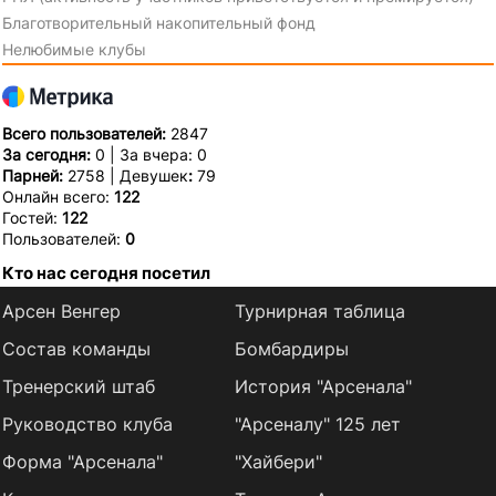
Благотворительный накопительный фонд
Нелюбимые клубы
Всего пользователей:
2847
За сегодня:
0 | За вчера: 0
Парней:
2758 | Девушек
:
79
Онлайн всего:
122
Гостей:
122
Пользователей:
0
Кто нас сегодня посетил
Арсен Венгер
Турнирная таблица
Состав команды
Бомбардиры
Тренерский штаб
История "Арсенала"
Руководство клуба
"Арсеналу" 125 лет
Форма "Арсенала"
"Хайбери"