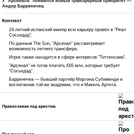
У "Арсенала" появился новый трансферный приоритет —
Андер Барренечеа.
Контекст
24‑летний испанский вингер всю карьеру провёл в "Реал
Сосьедад".
По данным The Sun, "Арсенал" рассматривает
возможность летнего трансфера.
Игрок также находится в сфере интересов "Тоттенхэма".
"Арсенал" не готов платить £65 млн, которые требует
"Сосьедад".
Барренечеа — бывший партнёр Мартина Субименди и
воспитанник той же академии, что и Микель Артета.
Православие под арестом.