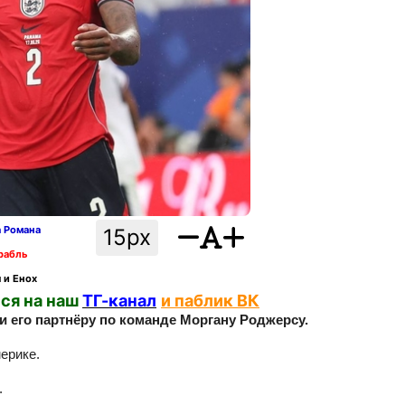
а Романа
15px
рабль
 и Енох
ся на наш
ТГ-канал
и паблик ВК
и его партнёру по команде Моргану Роджерсу.
ерике.
.