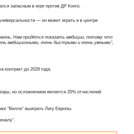
лся запасным в игре против ДР Конго.
 универсальности — он может играть и в центре
овень. Нам придётся показать амбиции, потому что
ень амбициозными, очень быстрыми и очень умными",
а контракт до 2028 года.
оворы, но осложнением является 20% отчислений
мог "Вилле" выиграть Лигу Европы.
еналу".