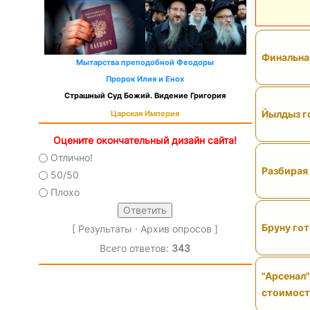
Финальная
Мытарства преподобной Феодоры
Пророк Илия и Енох
Страшный Суд Божий. Видение Григория
Йылдыз го
Царская Империя
Оцените окончательный дизайн сайта!
Отлично!
Разбирая 
50/50
Плохо
Бруну гот
[
Результаты
·
Архив опросов
]
Всего ответов:
343
"Арсенал"
стоимос