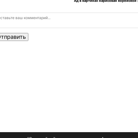
Ад в картинах нарисован корейской
тправить