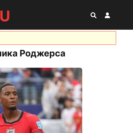
RU
ника Роджерса