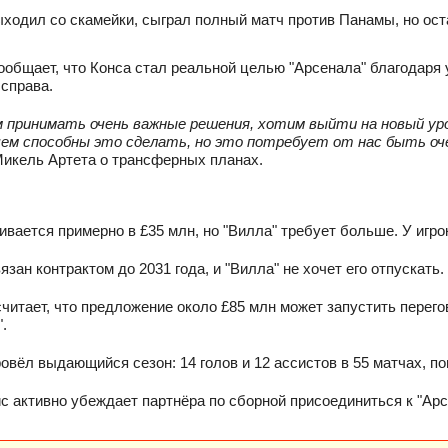
ходил со скамейки, сыграл полный матч против Панамы, но оста
 сообщает, что Конса стал реальной целью "Арсенала" благодаря
 справа.
 принимать очень важные решения, хотим выйти на новый ур
чем способны это сделать, но это потребует от нас быть оч
икель Артета о трансферных планах.
ивается примерно в £35 млн, но "Вилла" требует больше. У игрок
зан контрактом до 2031 года, и "Вилла" не хочет его отпускать.
считает, что предложение около £85 млн может запустить перег
.
овёл выдающийся сезон: 14 голов и 12 ассистов в 55 матчах, по
с активно убеждает партнёра по сборной присоединиться к "Арс