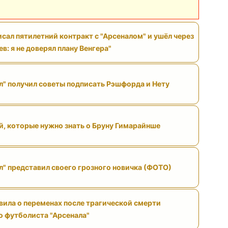
исал пятилетний контракт с "Арсеналом" и ушёл через
ев: я не доверял плану Венгера"
л" получил советы подписать Рэшфорда и Нету
й, которые нужно знать о Бруну Гимарайнше
л" представил своего грозного новичка (ФОТО)
вила о переменах после трагической смерти
 футболиста "Арсенала"