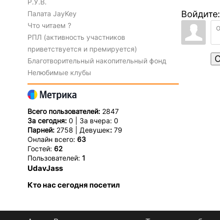
Р.У.В.
Войдите:
Палата JayKey
Что читаем ?
РПЛ (активность участников
приветствуется и премируется)
О
Благотворительный накопительный фонд
Нелюбимые клубы
Всего пользователей:
2847
За сегодня:
0 | За вчера: 0
Парней:
2758 | Девушек
:
79
Онлайн всего:
63
Гостей:
62
Пользователей:
1
UdavJass
Кто нас сегодня посетил