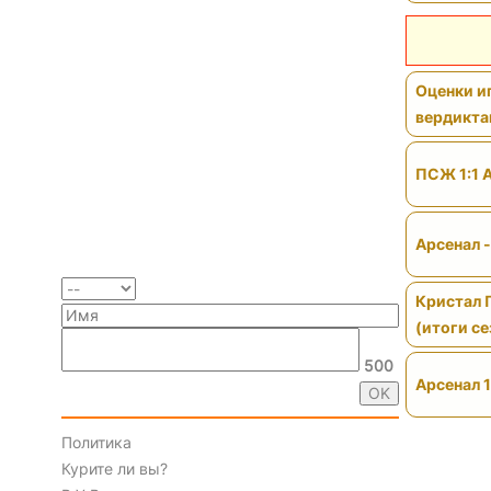
Оценки иг
вердикт
ПСЖ 1:1 
Арсенал 
Кристал 
(итоги се
500
Арсенал 1
Политика
Курите ли вы?