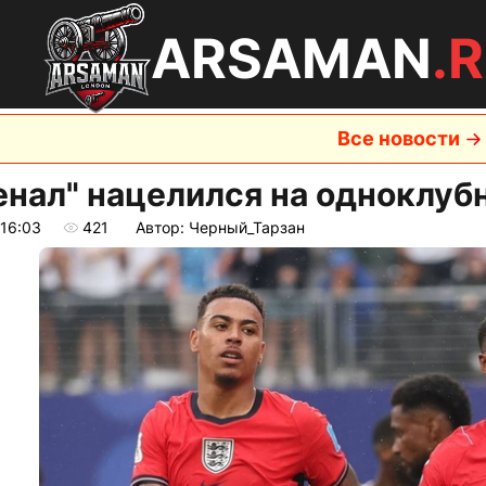
ARSAMAN
.
Все новости
енал" нацелился на одноклуб
 16:03
421
Автор: Черный_Тарзан