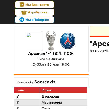
Мы Вконтакте
Атрибутика
Мы в Telegram
"Арс
03.07.2026
Арсенал 1-1 (3:4) ПСЖ
Лига Чемпионов
Суббота 30 мая 19:00
Scoreaxis
Live data by
Голы
Игрок
21
Дьёкереш
11
Мартинелли
11
Сака