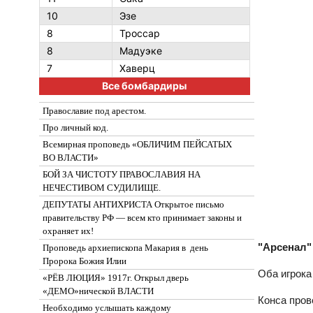
10
Эзе
8
Троссар
8
Мадуэке
7
Хаверц
Все бомбардиры
Православие под арестом.
Про личный код.
Всемирная проповедь «ОБЛИЧИМ ПЕЙСАТЫХ
ВО ВЛАСТИ»
БОЙ ЗА ЧИСТОТУ ПРАВОСЛАВИЯ НА
НЕЧЕСТИВОМ СУДИЛИЩЕ.
ДЕПУТАТЫ АНТИХРИСТА Открытое письмо
правительству РФ — всем кто принимает законы и
охраняет их!
"Арсенал"
Проповедь архиепископа Макария в день
Пророка Божия Илии
Оба игрока
«РЁВ ЛЮЦИЯ» 1917г. Открыл дверь
«ДЕМО»нической ВЛАСТИ
Конса пров
Необходимо услышать каждому