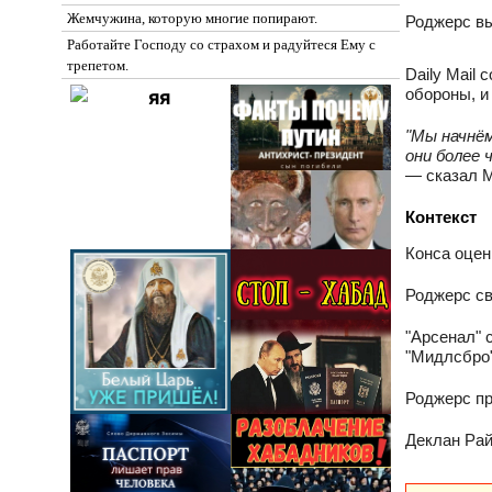
Жемчужина, которую многие попирают.
Роджерс вы
Работайте Господу со страхом и радуйтеся Ему с
трепетом.
Daily Mail
обороны, и
"Мы начнём
они более 
— сказал М
Контекст
Конса оцен
Роджерс свя
"Арсенал" 
"Мидлсбро"
Роджерс пр
Деклан Рай