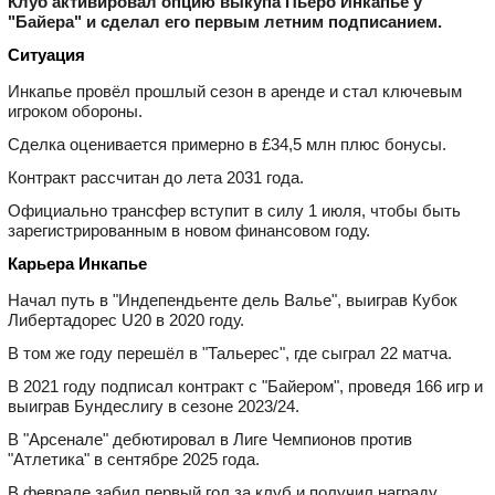
Клуб активировал опцию выкупа Пьеро Инкапье у
"Байера" и сделал его первым летним подписанием.
Ситуация
Инкапье провёл прошлый сезон в аренде и стал ключевым
игроком обороны.
Сделка оценивается примерно в £34,5 млн плюс бонусы.
Контракт рассчитан до лета 2031 года.
Официально трансфер вступит в силу 1 июля, чтобы быть
зарегистрированным в новом финансовом году.
Карьера Инкапье
Начал путь в "Индепендьенте дель Валье", выиграв Кубок
Либертадорес U20 в 2020 году.
В том же году перешёл в "Тальерес", где сыграл 22 матча.
В 2021 году подписал контракт с "Байером", проведя 166 игр и
выиграв Бундеслигу в сезоне 2023/24.
В "Арсенале" дебютировал в Лиге Чемпионов против
"Атлетика" в сентябре 2025 года.
В феврале забил первый гол за клуб и получил награду