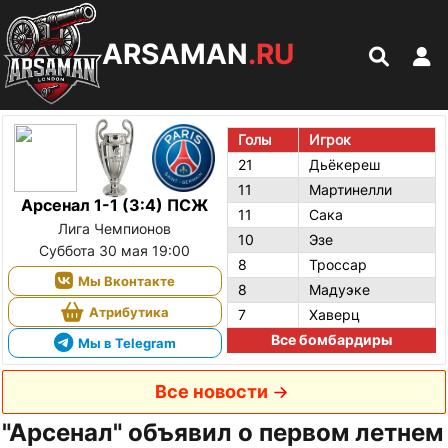
ARSAMAN
.RU
Голы
Игрок
21
Дьёкереш
11
Мартинелли
Арсенал 1-1 (3:4) ПСЖ
11
Сака
Лига Чемпионов
10
Эзе
Суббота 30 мая 19:00
8
Троссар
Мы Вконтакте
8
Мадуэке
Атрибутика
7
Хаверц
Все бомбардиры
Мы в Telegram
Все новости
"Арсенал" объявил о первом летнем