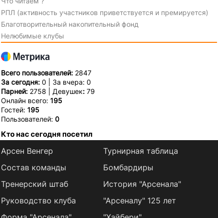
Что читаем ?
РПЛ (активность участников приветствуется и премируется)
Благотворительный накопительный фонд
Нелюбимые клубы
Всего пользователей:
2847
За сегодня:
0 | За вчера: 0
Парней:
2758 | Девушек
:
79
Онлайн всего:
195
Гостей:
195
Пользователей:
0
Кто нас сегодня посетил
Арсен Венгер
Турнирная таблица
Состав команды
Бомбардиры
Тренерский штаб
История "Арсенала"
Руководство клуба
"Арсеналу" 125 лет
Форма "Арсенала"
"Хайбери"