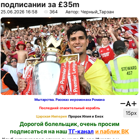
подписании за £35m
25.06.2026 16:58
364
Автор: Черный_Тарзан
Мытарства. Рассказ иеромонаха Романа
Последний спасительный корабль
15px
Царская Империя
Пророк Илия и Енох
Дорогой болельщик, очень просим
подписаться на наш
ТГ-канал
и паблик ВК