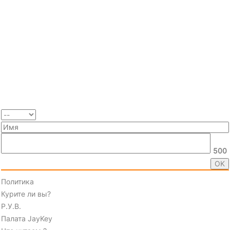
500
Политика
Курите ли вы?
Р.У.В.
Палата JayKey