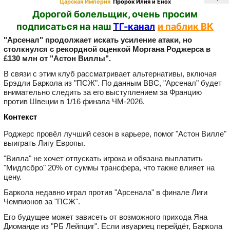
Царская Империя
Пророк Илия и Енох
Дорогой болельщик, очень просим
подписаться на наш
ТГ-канал
и паблик ВК
"Арсенал" продолжает искать усиление атаки, но
столкнулся с рекордной оценкой Моргана Роджерса в
£130 млн от "Астон Виллы".
В связи с этим клуб рассматривает альтернативы, включая
Брэдли Баркола из "ПСЖ". По данным BBC, "Арсенал" будет
внимательно следить за его выступлением за Францию
против Швеции в 1/16 финала ЧМ‑2026.
Контекст
Роджерс провёл лучший сезон в карьере, помог "Астон Вилле"
выиграть Лигу Европы.
"Вилла" не хочет отпускать игрока и обязана выплатить
"Мидлсбро" 20% от суммы трансфера, что также влияет на
цену.
Баркола недавно играл против "Арсенала" в финале Лиги
Чемпионов за "ПСЖ".
Его будущее может зависеть от возможного прихода Яна
Диоманде из "РБ Лейпциг". Если ивуариец перейдёт, Баркола