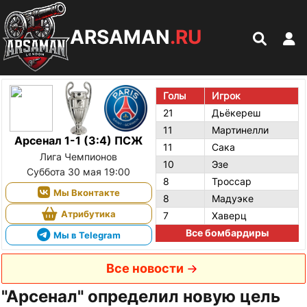
ARSAMAN
.RU
Голы
Игрок
21
Дьёкереш
11
Мартинелли
Арсенал 1-1 (3:4) ПСЖ
11
Сака
Лига Чемпионов
10
Эзе
Суббота 30 мая 19:00
8
Троссар
Мы Вконтакте
8
Мадуэке
Атрибутика
7
Хаверц
Все бомбардиры
Мы в Telegram
Все новости
"Арсенал" определил новую цель