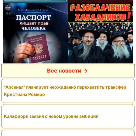
Все новости
"Арсенал" планирует неожиданно перехватить трансфер
Кристиана Ромеро
Калафиори заявил о новом уровне амбиций