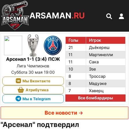
ARSAMAN
.RU
Голы
Игрок
21
Дьёкереш
11
Мартинелли
Арсенал 1-1 (3:4) ПСЖ
11
Сака
Лига Чемпионов
10
Эзе
Суббота 30 мая 19:00
8
Троссар
Мы Вконтакте
8
Мадуэке
Атрибутика
7
Хаверц
Все бомбардиры
Мы в Telegram
Все новости
"Арсенал" подтвердил