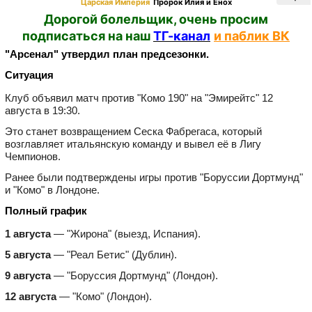
Царская Империя
Пророк Илия и Енох
Дорогой болельщик, очень просим
подписаться на наш
ТГ-канал
и паблик ВК
"Арсенал" утвердил план предсезонки.
Ситуация
Клуб объявил матч против "Комо 190" на "Эмирейтс" 12
августа в 19:30.
Это станет возвращением Сеска Фабрегаса, который
возглавляет итальянскую команду и вывел её в Лигу
Чемпионов.
Ранее были подтверждены игры против "Боруссии Дортмунд"
и "Комо" в Лондоне.
Полный график
1 августа
— "Жирона" (выезд, Испания).
5 августа
— "Реал Бетис" (Дублин).
9 августа
— "Боруссия Дортмунд" (Лондон).
12 августа
— "Комо" (Лондон).