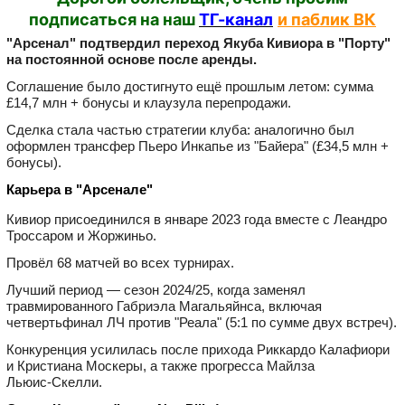
подписаться на наш
ТГ-канал
и паблик ВК
"Арсенал" подтвердил переход Якуба Кивиора в "Порту"
на постоянной основе после аренды.
Соглашение было достигнуто ещё прошлым летом: сумма
£14,7 млн + бонусы и клаузула перепродажи.
Сделка стала частью стратегии клуба: аналогично был
оформлен трансфер Пьеро Инкапье из "Байера" (£34,5 млн +
бонусы).
Карьера в "Арсенале"
Кивиор присоединился в январе 2023 года вместе с Леандро
Троссаром и Жоржиньо.
Провёл 68 матчей во всех турнирах.
Лучший период — сезон 2024/25, когда заменял
травмированного Габриэла Магальяйнса, включая
четвертьфинал ЛЧ против "Реала" (5:1 по сумме двух встреч).
Конкуренция усилилась после прихода Риккардо Калафиори
и Кристиана Москеры, а также прогресса Майлза
Льюис‑Скелли.