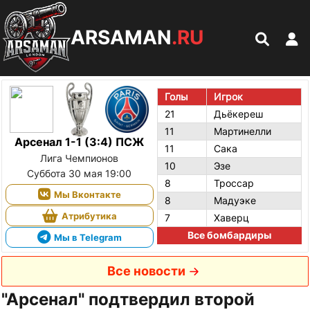
ARSAMAN
.RU
Голы
Игрок
21
Дьёкереш
11
Мартинелли
Арсенал 1-1 (3:4) ПСЖ
11
Сака
Лига Чемпионов
10
Эзе
Суббота 30 мая 19:00
8
Троссар
Мы Вконтакте
8
Мадуэке
Атрибутика
7
Хаверц
Все бомбардиры
Мы в Telegram
Все новости
"Арсенал" подтвердил второй