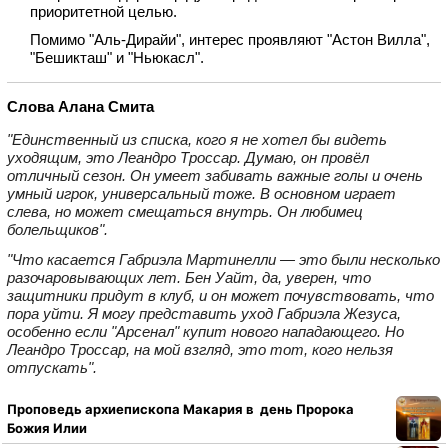
приоритетной целью.
Помимо "Аль‑Дирайи", интерес проявляют "Астон Вилла",
"Бешикташ" и "Ньюкасл".
Слова Алана Смита
"Единственный из списка, кого я не хотел бы видеть
уходящим, это Леандро Троссар. Думаю, он провёл
отличный сезон. Он умеет забивать важные голы и очень
умный игрок, универсальный тоже. В основном играет
слева, но может смещаться внутрь. Он любимец
болельщиков".
"Что касается Габриэла Мартинелли — это были несколько
разочаровывающих лет. Бен Уайт, да, уверен, что
защитники придут в клуб, и он может почувствовать, что
пора уйти. Я могу представить уход Габриэла Жезуса,
особенно если "Арсенал" купит нового нападающего. Но
Леандро Троссар, на мой взгляд, это тот, кого нельзя
отпускать".
Проповедь архиепископа Макария в день Пророка
Божия Илии