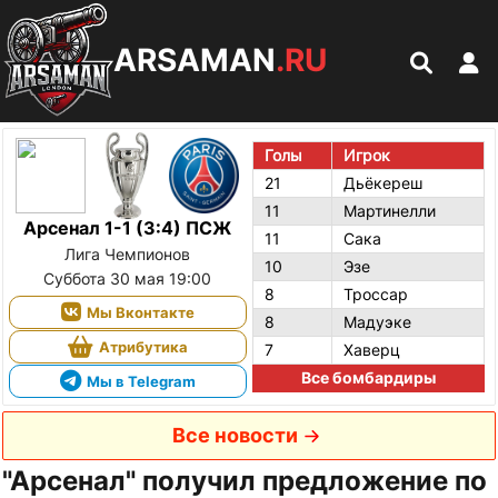
ARSAMAN
.RU
Голы
Игрок
21
Дьёкереш
11
Мартинелли
Арсенал 1-1 (3:4) ПСЖ
11
Сака
Лига Чемпионов
10
Эзе
Суббота 30 мая 19:00
8
Троссар
Мы Вконтакте
8
Мадуэке
Атрибутика
7
Хаверц
Все бомбардиры
Мы в Telegram
Все новости
"Арсенал" получил предложение по