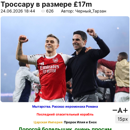
Троссару в размере £17m
24.06.2026 18:44
626
Автор: Черный_Тарзан
Мытарства. Рассказ иеромонаха Романа
Последний спасительный корабль
15px
Царская Империя
Пророк Илия и Енох
Дорогой болельщик, очень просим