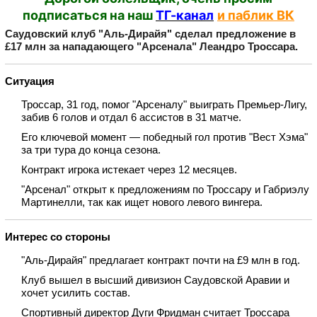
подписаться на наш
ТГ-канал
и паблик ВК
Саудовский клуб "Аль‑Дирайя" сделал предложение в
£17 млн за нападающего "Арсенала" Леандро Троссара.
Ситуация
Троссар, 31 год, помог "Арсеналу" выиграть Премьер‑Лигу,
забив 6 голов и отдал 6 ассистов в 31 матче.
Его ключевой момент — победный гол против "Вест Хэма"
за три тура до конца сезона.
Контракт игрока истекает через 12 месяцев.
"Арсенал" открыт к предложениям по Троссару и Габриэлу
Мартинелли, так как ищет нового левого вингера.
Интерес со стороны
"Аль‑Дирайя" предлагает контракт почти на £9 млн в год.
Клуб вышел в высший дивизион Саудовской Аравии и
хочет усилить состав.
Спортивный директор Дуги Фридман считает Троссара