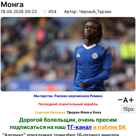
Монга
19.06.2026 00:23
454
Автор: Черный_Тарзан
Мытарства. Рассказ иеромонаха Романа
Последний спасительный корабль
15px
Царская Империя
Пророк Илия и Енох
Дорогой болельщик, очень просим
подписаться на наш
ТГ-канал
и паблик ВК
"Арсенал" предложил трансфер 16‑летнего вингера