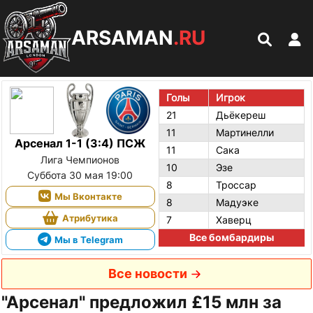
ARSAMAN
.RU
Голы
Игрок
21
Дьёкереш
11
Мартинелли
Арсенал 1-1 (3:4) ПСЖ
11
Сака
Лига Чемпионов
10
Эзе
Суббота 30 мая 19:00
8
Троссар
Мы Вконтакте
8
Мадуэке
Атрибутика
7
Хаверц
Все бомбардиры
Мы в Telegram
Все новости
"Арсенал" предложил £15 млн за