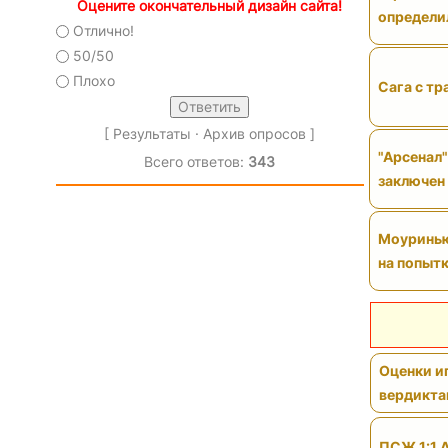
Оцените окончательный дизайн сайта!
определи
Отлично!
50/50
Плохо
Сага с тр
[
Результаты
·
Архив опросов
]
"Арсенал"
Всего ответов:
343
заключен
Моуринью 
на попытк
Оценки иг
вердикт
ПСЖ 1:1 