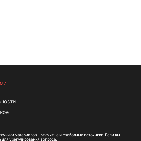
ами
ьности
кое
очники материалов – открытые и свободные источники. Если вы
а для урегулирования вопроса.