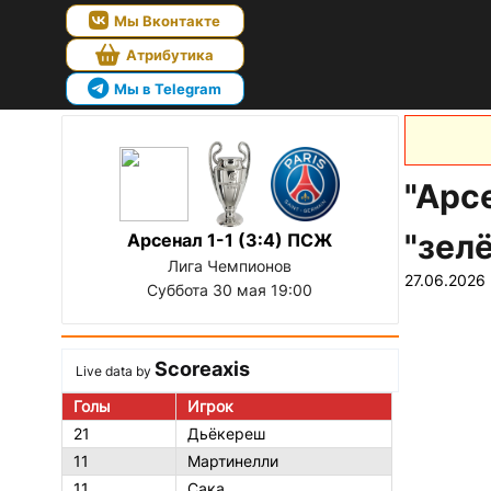
Мы Вконтакте
Атрибутика
Мы в Telegram
"Арс
"зел
Арсенал 1-1 (3:4) ПСЖ
Лига Чемпионов
27.06.2026
Суббота 30 мая 19:00
Scoreaxis
Live data by
Голы
Игрок
21
Дьёкереш
11
Мартинелли
11
Сака