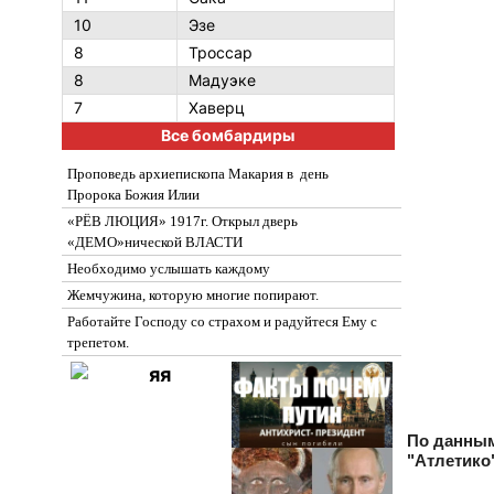
10
Эзе
8
Троссар
8
Мадуэке
7
Хаверц
Все бомбардиры
Проповедь архиепископа Макария в день
Пророка Божия Илии
«РЁВ ЛЮЦИЯ» 1917г. Открыл дверь
«ДЕМО»нической ВЛАСТИ
Необходимо услышать каждому
Жемчужина, которую многие попирают.
Работайте Господу со страхом и радуйтеся Ему с
трепетом.
По данны
"Атлетико