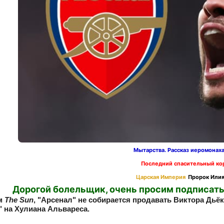
Мытарства. Рассказ иеромонах
Последний спасительный ко
Царская Империя
Пророк Илия
Дорогой болельщик, очень просим подписать
м
The Sun
, "Арсенал" не собирается продавать Виктора Дьё
" на Хулиана Альвареса.