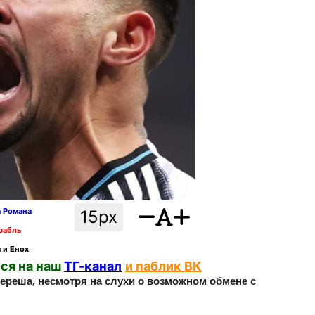
а Романа
15px
рабль
 и Енох
ся на наш
ТГ-канал
и паблик ВК
кереша, несмотря на слухи о возможном обмене с