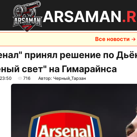
ARSAMAN
.
Все новости
енал" принял решение по Дьё
ёный свет" на Гимарайнса
 23:50
716
Автор: Черный_Тарзан