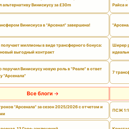
л альтернативу Винисиусу за £30m
Райса и
ансфером Винисиуса в "Арсенал" завершена!
"Арсена
 получает миллионы в виде трансферного бонуса:
Ширер р
 новый выгодный контракт
идеальн
поручил Винисиусу новую роль в "Реале" в ответ
7 транс
у "Арсенала"
Все блоги
роков "Арсенала" за сезон 2025/2026 с отчетом и
ПСЖ 1:1
ами
Арсенал. 13 Горе-заключений
Кристал