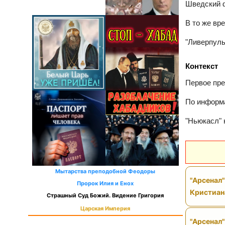
Шведский ф
В то же вр
"Ливерпуль
Контекст
Первое пре
По информа
"Ньюкасл" 
Мытарства преподобной Феодоры
"Арсенал
Пророк Илия и Енох
Кристиан
Страшный Суд Божий. Видение Григория
Царская Империя
"Арсенал"