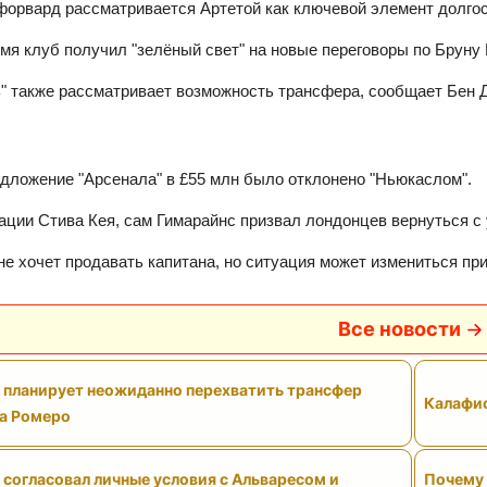
орвард рассматривается Артетой как ключевой элемент долгос
емя клуб получил "зелёный свет" на новые переговоры по Бруну 
" также рассматривает возможность трансфера, сообщает Бен 
дложение "Арсенала" в £55 млн было отклонено "Ньюкаслом".
ции Стива Кея, сам Гимарайнс призвал лондонцев вернуться с
не хочет продавать капитана, но ситуация может измениться пр
Все новости
" планирует неожиданно перехватить трансфер
Калафио
а Ромеро
 согласовал личные условия с Альваресом и
Почему 