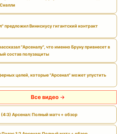
 Скелли
л" предложил Винисиусу гигантский контракт
ассказал "Арсеналу", что именно Бруну привнесет в
ый состав полузащиты
ферных целей, которые "Арсенал" может упустить
Все видео
 (4:3) Арсенал: Полный матч + обзор
 Пэлас 1:2 Арсенал: Полный матч + обзор