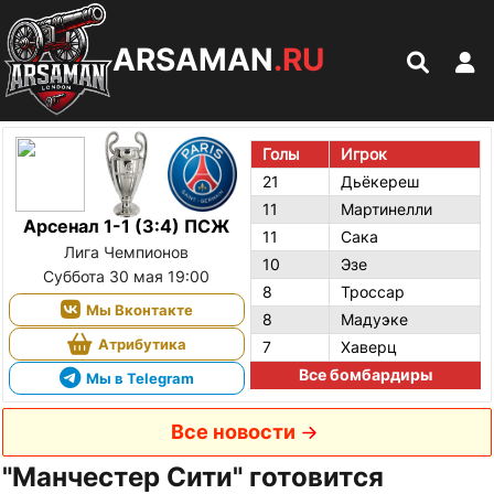
ARSAMAN
.RU
Голы
Игрок
21
Дьёкереш
11
Мартинелли
Арсенал 1-1 (3:4) ПСЖ
11
Сака
Лига Чемпионов
10
Эзе
Суббота 30 мая 19:00
8
Троссар
Мы Вконтакте
8
Мадуэке
Атрибутика
7
Хаверц
Все бомбардиры
Мы в Telegram
Все новости
"Манчестер Сити" готовится