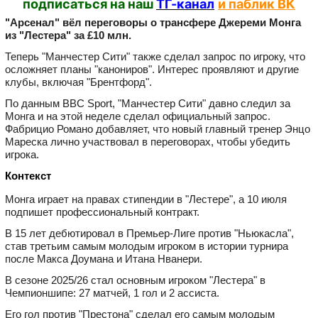
подписаться на наш
ТГ-канал
и паблик ВК
"Арсенал" вёл переговоры о трансфере Джереми Монга
из "Лестера" за £10 млн.
Теперь "Манчестер Сити" также сделал запрос по игроку, что
осложняет планы "канониров". Интерес проявляют и другие
клубы, включая "Брентфорд".
По данным BBC Sport, "Манчестер Сити" давно следил за
Монга и на этой неделе сделал официальный запрос.
Фабрицио Романо добавляет, что новый главный тренер Энцо
Мареска лично участвовал в переговорах, чтобы убедить
игрока.
Контекст
Монга играет на правах стипендии в "Лестере", а 10 июля
подпишет профессиональный контракт.
В 15 лет дебютировал в Премьер‑Лиге против "Ньюкасла",
став третьим самым молодым игроком в истории турнира
после Макса Доумана и Итана Нванери.
В сезоне 2025/26 стал основным игроком "Лестера" в
Чемпионшипе: 27 матчей, 1 гол и 2 ассиста.
Его гол против "Престона" сделал его самым молодым