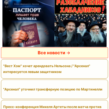
Все новости
"Вест Хэм" хочет арендовать Нельсона / "Арсенал"
интересуется левым защитником
"Арсенал" уточнил трансферную позицию по Мартинелли
Пресс-конференция Микеля Артеты после матча против