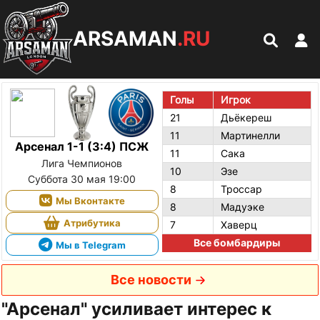
ARSAMAN
.RU
Голы
Игрок
21
Дьёкереш
11
Мартинелли
Арсенал 1-1 (3:4) ПСЖ
11
Сака
Лига Чемпионов
10
Эзе
Суббота 30 мая 19:00
8
Троссар
Мы Вконтакте
8
Мадуэке
Атрибутика
7
Хаверц
Все бомбардиры
Мы в Telegram
Все новости
"Арсенал" усиливает интерес к