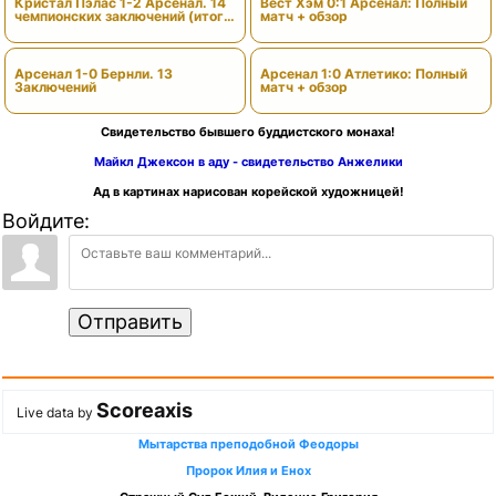
Кристал Пэлас 1-2 Арсенал. 14
Вест Хэм 0:1 Арсенал: Полный
чемпионских заключений (итоги
матч + обзор
сезона)
Арсенал 1-0 Бернли. 13
Арсенал 1:0 Атлетико: Полный
Заключений
матч + обзор
Свидетельство бывшего буддистского монаха!
Майкл Джексон в аду - свидетельство Анжелики
Ад в картинах нарисован корейской художницей!
Войдите:
Отправить
Scoreaxis
Live data by
Мытарства преподобной Феодоры
Пророк Илия и Енох