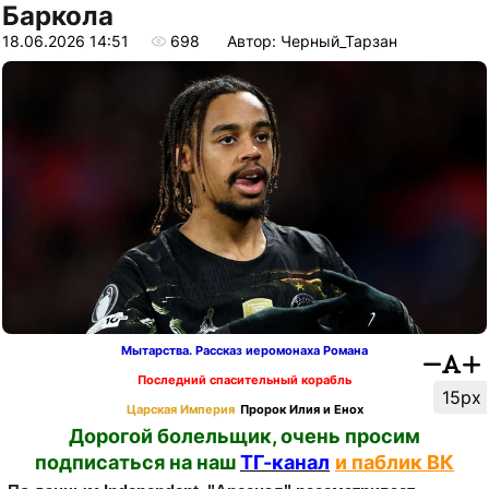
Баркола
18.06.2026 14:51
698
Автор: Черный_Тарзан
Мытарства. Рассказ иеромонаха Романа
Последний спасительный корабль
15px
Царская Империя
Пророк Илия и Енох
Дорогой болельщик, очень просим
подписаться на наш
ТГ-канал
и паблик ВК