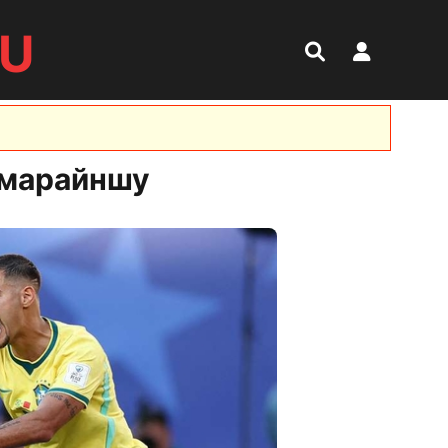
RU
имарайншу