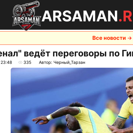
ARSAMAN
.
Все новости
енал" ведёт переговоры по Г
 23:48
335
Автор: Черный_Тарзан