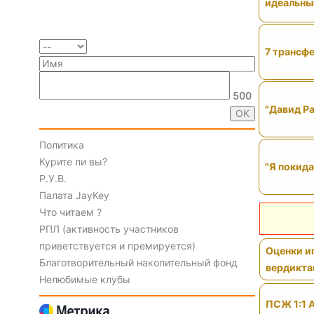
идеальны
7 трансфе
500
"Давид Ра
Политика
Курите ли вы?
"Я покида
Р.У.В.
Палата JayKey
Что читаем ?
РПЛ (активность участников
приветствуется и премируется)
Оценки иг
Благотворительный накопительный фонд
вердикт
Нелюбимые клубы
ПСЖ 1:1 