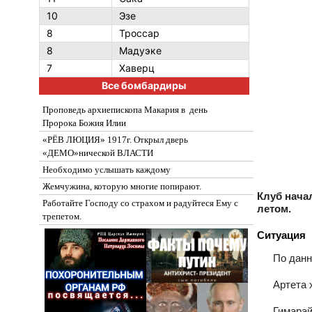
10
Эзе
8
Троссар
8
Мадуэке
7
Хаверц
Все бомбардиры
Проповедь архиепископа Макария в день
Пророка Божия Илии
«РЁВ ЛЮЦИЯ» 1917г. Открыл дверь
«ДЕМО»нической ВЛАСТИ
Необходимо услышать каждому
Жемчужина, которую многие попирают.
Клуб нача
Работайте Господу со страхом и радуйтеся Ему с
летом.
трепетом.
Ситуация
По данн
Артета 
Гимарай