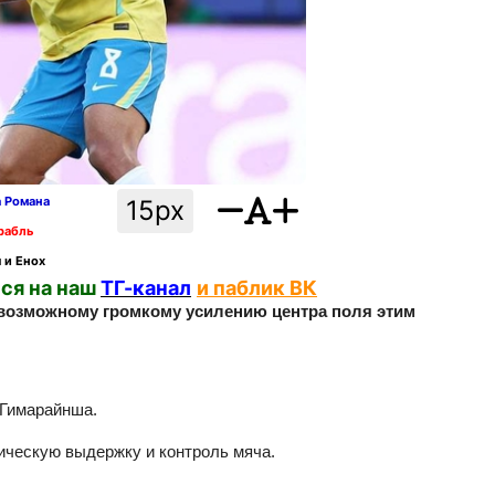
а Романа
15px
рабль
 и Енох
ся на наш
ТГ-канал
и паблик ВК
 возможному громкому усилению центра поля этим
 Гимарайнша.
тическую выдержку и контроль мяча.