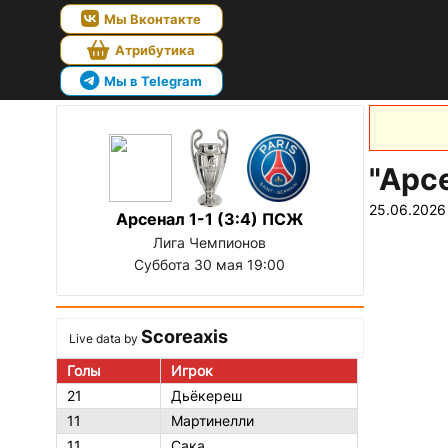
Мы Вконтакте
Атрибутика
Мы в Telegram
"Арс
25.06.2026
Арсенал 1-1 (3:4) ПСЖ
Лига Чемпионов
Суббота 30 мая 19:00
Scoreaxis
Live data by
Голы
Игрок
21
Дьёкереш
11
Мартинелли
11
Сака