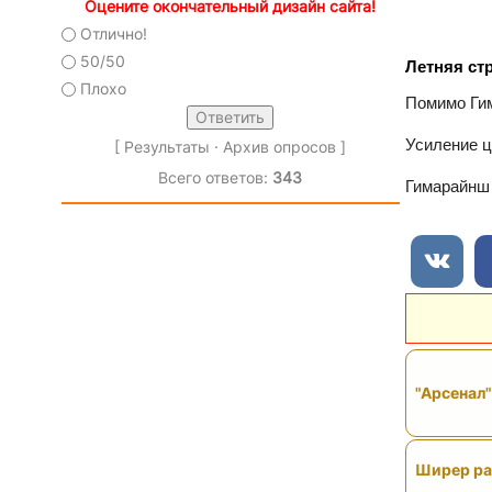
Оцените окончательный дизайн сайта!
Отлично!
50/50
Летняя ст
Плохо
Помимо Гим
Усиление ц
[
Результаты
·
Архив опросов
]
Всего ответов:
343
Гимарайнш 
"Арсенал
Ширер рас