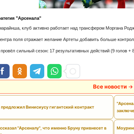
ратегия "Арсенала"
арайнша, клуб активно работает над трансфером Моргана Родже
ентра поля отражает желание Артеты добавить больше контрол
провёл сильный сезон: 17 результативных действий (9 голов + 8
Все новости
"Арсена
" предложил Винисиусу гигантский контракт
заключе
сказал "Арсеналу", что именно Бруну привнесет в
Моуринь