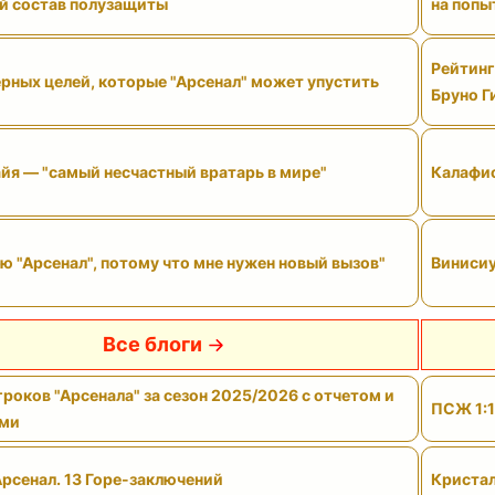
й состав полузащиты
на попы
Рейтинг
рных целей, которые "Арсенал" может упустить
Бруно Г
йя — "самый несчастный вратарь в мире"
Калафио
ю "Арсенал", потому что мне нужен новый вызов"
Винисиу
Все блоги
роков "Арсенала" за сезон 2025/2026 с отчетом и
ПСЖ 1:1
ами
Арсенал. 13 Горе-заключений
Кристал