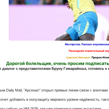
Мытарства. Рассказ иеромонах
Последний спасительный ко
Царская Империя
Пророк Илия
Дорогой болельщик, очень просим подписать
л диалог с представителями Бруну Гимарайнша, готовясь к
ым Daily Mail, "Арсенал" открыл прямые линии связи с агентами
хочет добавить в полузащиту мирового уровня надёжность, так
нш сейчас на ЧМ‑2026, где уже отметился тремя ассистами.