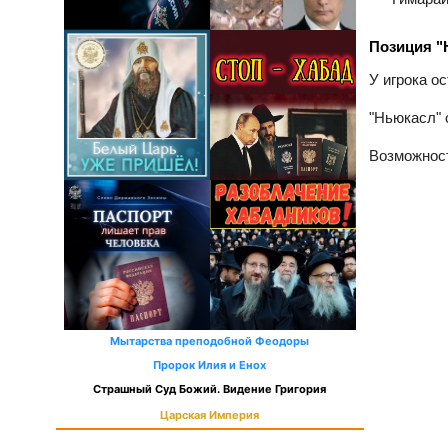
Позиция "
У игрока ос
"Ньюкасл" 
Возможност
Мытарства преподобной Феодоры
Пророк Илия и Енох
Страшный Суд Божий. Видение Григория
Царская Империя