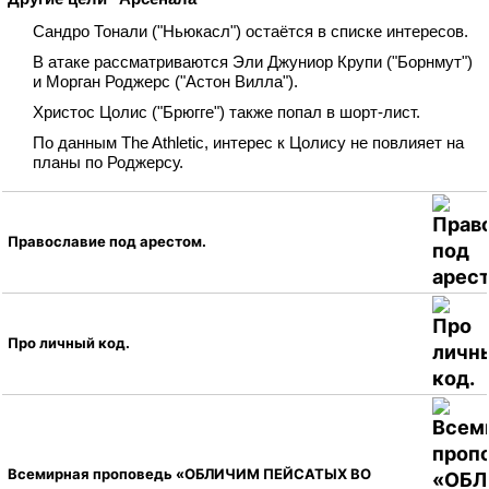
Сандро Тонали ("Ньюкасл") остаётся в списке интересов.
В атаке рассматриваются Эли Джуниор Крупи ("Борнмут")
и Морган Роджерс ("Астон Вилла").
Христос Цолис ("Брюгге") также попал в шорт‑лист.
По данным The Athletic, интерес к Цолису не повлияет на
планы по Роджерсу.
Православие под арестом.
Про личный код.
Всемирная проповедь «ОБЛИЧИМ ПЕЙСАТЫХ ВО