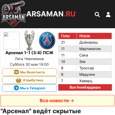
ARSAMAN
.RU
Голы
Игрок
21
Дьёкереш
11
Мартинелли
Арсенал 1-1 (3:4) ПСЖ
11
Сака
Лига Чемпионов
10
Эзе
Суббота 30 мая 19:00
8
Троссар
Мы Вконтакте
8
Мадуэке
Атрибутика
7
Хаверц
Все бомбардиры
Мы в Telegram
Все новости
"Арсенал" ведёт скрытые