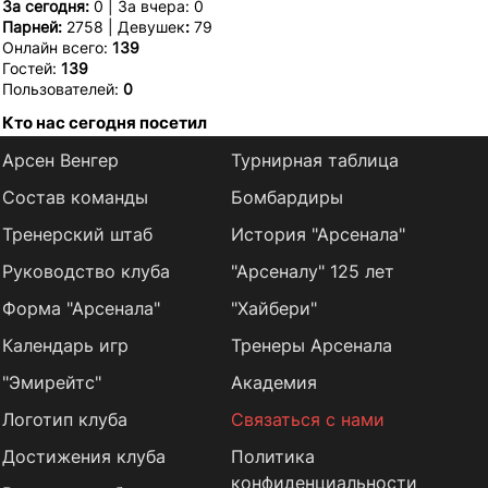
За сегодня:
0 | За вчера: 0
Парней:
2758 | Девушек
:
79
Онлайн всего:
139
Гостей:
139
Пользователей:
0
Кто нас сегодня посетил
Арсен Венгер
Турнирная таблица
Состав команды
Бомбардиры
Тренерский штаб
История "Арсенала"
Руководство клуба
"Арсеналу" 125 лет
Форма "Арсенала"
"Хайбери"
Календарь игр
Тренеры Арсенала
"Эмирейтс"
Академия
Логотип клуба
Связаться с нами
Достижения клуба
Политика
конфиденциальности