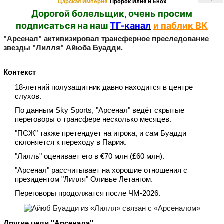
Царская Империя
Пророк Илия и Енох
Дорогой болельщик, очень просим
подписаться на наш
ТГ-канал
и паблик ВК
"Арсенал" активизировал трансферное преследование
звезды "Лилля" Айюба Буадди.
Контекст
18‑летний полузащитник давно находится в центре
слухов.
По данным Sky Sports, "Арсенал" ведёт скрытые
переговоры о трансфере несколько месяцев.
"ПСЖ" также претендует на игрока, и сам Буадди
склоняется к переходу в Париж.
"Лилль" оценивает его в €70 млн (£60 млн).
"Арсенал" рассчитывает на хорошие отношения с
президентом "Лилля" Оливье Летангом.
Переговоры продолжатся после ЧМ‑2026.
Другие цели "Арсенала"