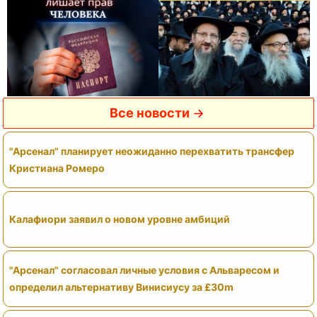
Все новости
"Арсенал" планирует неожиданно перехватить трансфер
Кристиана Ромеро
Калафиори заявил о новом уровне амбиций
"Арсенал" согласовал личные условия с Альваресом и
определил альтернативу Винисиусу за £30m