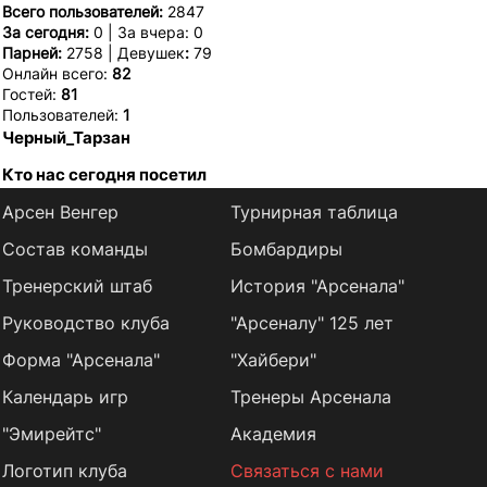
Всего пользователей:
2847
За сегодня:
0 | За вчера: 0
Парней:
2758 | Девушек
:
79
Онлайн всего:
82
Гостей:
81
Пользователей:
1
Черный_Тарзан
Кто нас сегодня посетил
Арсен Венгер
Турнирная таблица
Состав команды
Бомбардиры
Тренерский штаб
История "Арсенала"
Руководство клуба
"Арсеналу" 125 лет
Форма "Арсенала"
"Хайбери"
Календарь игр
Тренеры Арсенала
"Эмирейтс"
Академия
Логотип клуба
Связаться с нами