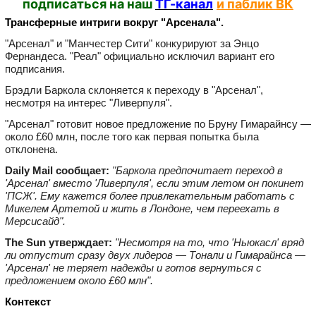
подписаться на наш
ТГ-канал
и паблик ВК
Трансферные интриги вокруг "Арсенала".
"Арсенал" и "Манчестер Сити" конкурируют за Энцо
Фернандеса. "Реал" официально исключил вариант его
подписания.
Брэдли Баркола склоняется к переходу в "Арсенал",
несмотря на интерес "Ливерпуля".
"Арсенал" готовит новое предложение по Бруну Гимарайнсу —
около £60 млн, после того как первая попытка была
отклонена.
Daily Mail сообщает:
"Баркола предпочитает переход в
'Арсенал' вместо 'Ливерпуля', если этим летом он покинет
'ПСЖ'. Ему кажется более привлекательным работать с
Микелем Артетой и жить в Лондоне, чем переехать в
Мерсисайд".
The Sun утверждает:
"Несмотря на то, что 'Ньюкасл' вряд
ли отпустит сразу двух лидеров — Тонали и Гимарайнса —
'Арсенал' не теряет надежды и готов вернуться с
предложением около £60 млн".
Контекст