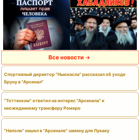
Все новости
Спортивный директор "Ньюкасла" рассказал об уходе
Бруну в "Арсенал"
"Тоттенхэм" ответил на интерес "Арсенала" к
неожиданному трансферу Ромеро
"Наполи" нашел в "Арсенале" замену для Лукаку