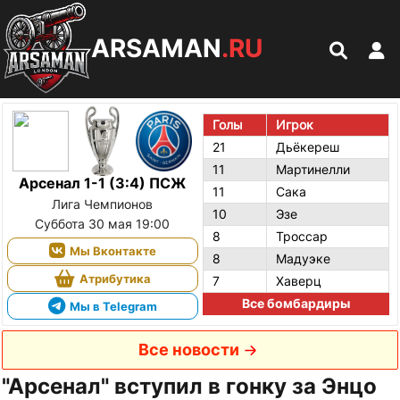
ARSAMAN
.RU
Голы
Игрок
21
Дьёкереш
11
Мартинелли
Арсенал 1-1 (3:4) ПСЖ
11
Сака
Лига Чемпионов
10
Эзе
Суббота 30 мая 19:00
8
Троссар
Мы Вконтакте
8
Мадуэке
Атрибутика
7
Хаверц
Все бомбардиры
Мы в Telegram
Все новости
"Арсенал" вступил в гонку за Энцо