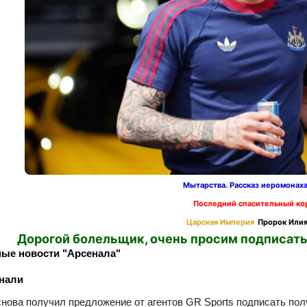
Мытарства. Рассказ иеромонах
Последний спасительный ко
Царская Империя
Пророк Илия
Дорогой болельщик, очень просим подписать
ые новости "Арсенала"
нали
снова получил предложение от агентов GR Sports подписать по