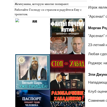
Жемчужина, которую многие попирают.
Игрок явля
Работайте Господу со страхом и радуйтеся Ему с
трепетом.
"Арсенал" 
Морган Ро
"Арсенал" 
23‑летний 
Любая сдел
Роджерс на
Эли Джуни
Нападающий
Клуб оцени
Сомнения о