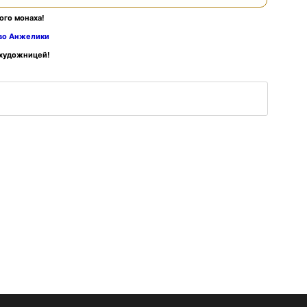
ого монаха!
тво Анжелики
 художницей!