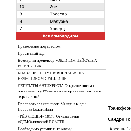
10
Эзе
8
Троссар
8
Мадуэке
7
Хаверц
Все бомбардиры
Православие под арестом.
Про личный код.
Всемирная проповедь «ОБЛИЧИМ ПЕЙСАТЫХ
ВО ВЛАСТИ»
БОЙ ЗА ЧИСТОТУ ПРАВОСЛАВИЯ НА
НЕЧЕСТИВОМ СУДИЛИЩЕ.
ДЕПУТАТЫ АНТИХРИСТА Открытое письмо
правительству РФ — всем кто принимает законы и
охраняет их!
Проповедь архиепископа Макария в день
Трансферн
Пророка Божия Илии
«РЁВ ЛЮЦИЯ» 1917г. Открыл дверь
Сандро То
«ДЕМО»нической ВЛАСТИ
"Арсенал" 
Необходимо услышать каждому