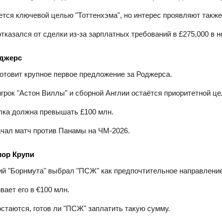
ется ключевой целью "Тоттенхэма", но интерес проявляют также
отказался от сделки из‑за зарплатных требований в £275,000 в 
джерс
готовит крупное первое предложение за Роджерса.
игрок "Астон Виллы" и сборной Англии остаётся приоритетной ц
ка должна превышать £100 млн.
чал матч против Панамы на ЧМ‑2026.
ор Крупи
 "Борнмута" выбрал "ПСЖ" как предпочтительное направление
вает его в €100 млн.
стаются, готов ли "ПСЖ" заплатить такую сумму.