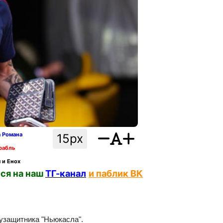
а Романа
15px
рабль
 и Енох
ся на наш
ТГ-канал
и паблик ВК
лузащитника "Ньюкасла".