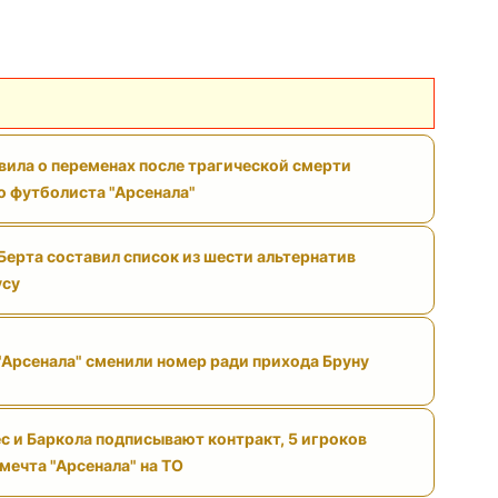
вила о переменах после трагической смерти
 футболиста "Арсенала"
Берта составил список из шести альтернатив
усу
"Арсенала" сменили номер ради прихода Бруну
с и Баркола подписывают контракт, 5 игроков
 мечта "Арсенала" на ТО