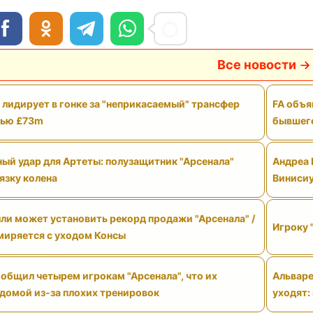
Все новости
 лидирует в гонке за "неприкасаемый" трансфер
FA объя
тью £73m
бывшего
ый удар для Артеты: полузащитник "Арсенала"
Андреа 
язку колена
Виниси
ли может установить рекорд продажи "Арсенала" /
Игроку 
смиряется с уходом Консы
общил четырем игрокам "Арсенала", что их
Альваре
 домой из-за плохих тренировок
уходят: