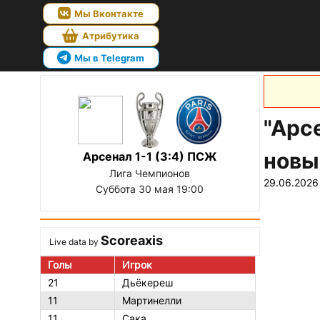
Мы Вконтакте
Атрибутика
Мы в Telegram
"Арс
новы
Арсенал 1-1 (3:4) ПСЖ
Лига Чемпионов
29.06.2026
Суббота 30 мая 19:00
Scoreaxis
Live data by
Голы
Игрок
21
Дьёкереш
11
Мартинелли
11
Сака