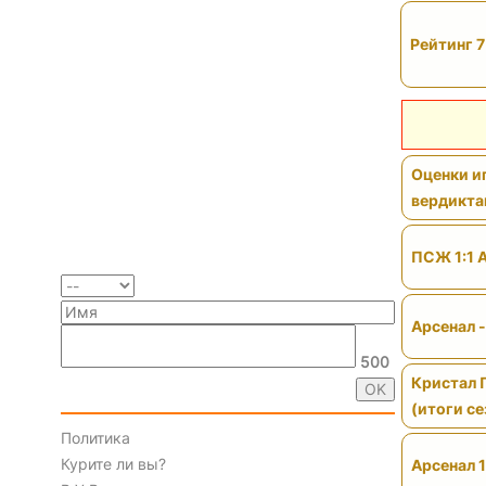
Рейтинг 7
Оценки иг
вердикт
ПСЖ 1:1 
Арсенал 
500
Кристал 
(итоги се
Политика
Курите ли вы?
Арсенал 1