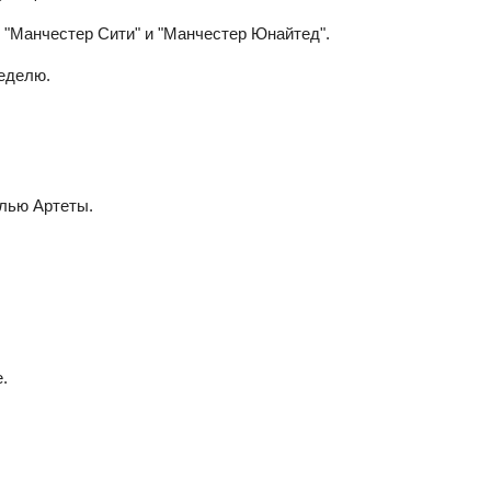
 "Манчестер Сити" и "Манчестер Юнайтед".
неделю.
елью Артеты.
.