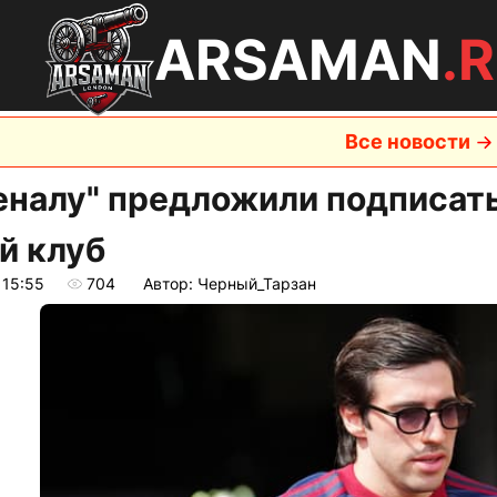
ARSAMAN
.
Все новости
еналу" предложили подписать
й клуб
 15:55
704
Автор: Черный_Тарзан