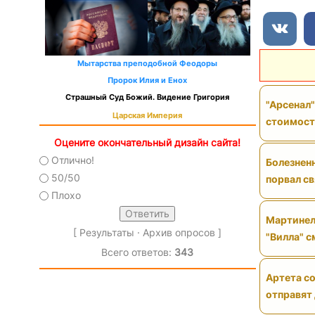
Мытарства преподобной Феодоры
Пророк Илия и Енох
Страшный Суд Божий. Видение Григория
"Арсенал"
Царская Империя
стоимос
Оцените окончательный дизайн сайта!
Отлично!
Болезненн
50/50
порвал св
Плохо
Мартинел
[
Результаты
·
Архив опросов
]
"Вилла" 
Всего ответов:
343
Артета со
отправят