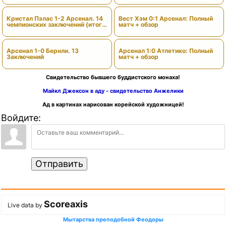
Кристал Пэлас 1-2 Арсенал. 14
Вест Хэм 0:1 Арсенал: Полный
чемпионских заключений (итоги
матч + обзор
сезона)
Арсенал 1-0 Бернли. 13
Арсенал 1:0 Атлетико: Полный
Заключений
матч + обзор
Свидетельство бывшего буддистского монаха!
Майкл Джексон в аду - свидетельство Анжелики
Ад в картинах нарисован корейской художницей!
Войдите:
Отправить
Scoreaxis
Live data by
Мытарства преподобной Феодоры