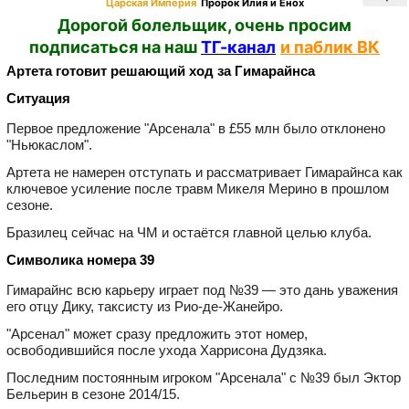
Царская Империя
Пророк Илия и Енох
Дорогой болельщик, очень просим
подписаться на наш
ТГ-канал
и паблик ВК
Артета готовит решающий ход за Гимарайнса
Ситуация
Первое предложение "Арсенала" в £55 млн было отклонено
"Ньюкаслом".
Артета не намерен отступать и рассматривает Гимарайнса как
ключевое усиление после травм Микеля Мерино в прошлом
сезоне.
Бразилец сейчас на ЧМ и остаётся главной целью клуба.
Символика номера 39
Гимарайнс всю карьеру играет под №39 — это дань уважения
его отцу Дику, таксисту из Рио-де-Жанейро.
"Арсенал" может сразу предложить этот номер,
освободившийся после ухода Харрисона Дудзяка.
Последним постоянным игроком "Арсенала" с №39 был Эктор
Бельерин в сезоне 2014/15.