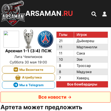
ARSAMAN
.RU
Голы
Игрок
21
Дьёкереш
11
Мартинелли
Арсенал 1-1 (3:4) ПСЖ
11
Сака
Лига Чемпионов
10
Эзе
Суббота 30 мая 19:00
8
Троссар
Мы Вконтакте
8
Мадуэке
Атрибутика
7
Хаверц
Все бомбардиры
Мы в Telegram
Все новости
Артета может предложить