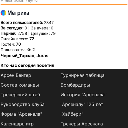
Нелюбимые клубы
Всего пользователей:
2847
За сегодня:
0 | За вчера: 0
Парней:
2758 | Девушек
:
79
Онлайн всего:
72
Гостей:
70
Пользователей:
2
Черный_Тарзан
Juras
,
Кто нас сегодня посетил
Арсен Венгер
Турнирная таблица
Состав команды
Бомбардиры
Тренерский штаб
История "Арсенала"
Руководство клуба
"Арсеналу" 125 лет
Форма "Арсенала"
"Хайбери"
Календарь игр
Тренеры Арсенала