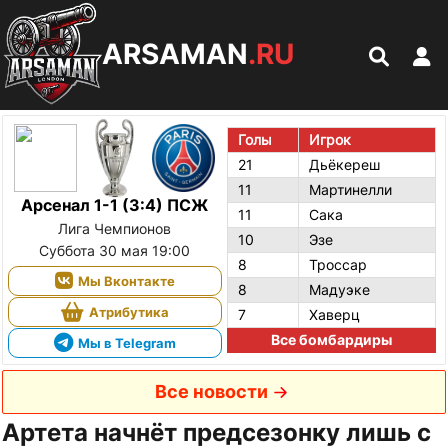
ARSAMAN
.RU
Голы
Игрок
21
Дьёкереш
11
Мартинелли
Арсенал 1-1 (3:4) ПСЖ
11
Сака
Лига Чемпионов
10
Эзе
Суббота 30 мая 19:00
8
Троссар
Мы Вконтакте
8
Мадуэке
Атрибутика
7
Хаверц
Все бомбардиры
Мы в Telegram
Все новости
Артета начнёт предсезонку лишь с