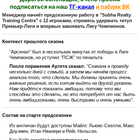
подписаться на наш
ТГ-канал
и паблик ВК
Менеджер начнёт предсезонную работу в "Sobha Realty
Training Centre" с 12 игроками, стремясь удержать титул
Премьер‑Лиги и впервые завоевать Лигу Чемпионов.
Контекст прошлого сезона
"Арсенал" был в нескольких минутах от победы в Лиге
Чемпионов, но уступил "ПСЖ" по пенальти.
После поражения Артета сказал:
"Сначала я проведу
несколько дней с семьёй, а затем мы начнём процесс
анализа того, что сделали. Мы должны принять очень
важные решения, если хотим выйти на другой уровень.
Нам придётся показать амбиции, потому что мы
способны это сделать, но это потребует от нас быть
очень амбициозными, очень быстрыми и очень умными".
Состав на старте предсезонки
Из англичан будут доступны Майлс Льюис‑Скелли, Макс
Доуэмен, Итан Нванери и Рейс Нельсон.
Бен Уайт остаётся травмированным.