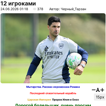
12 игроками
24.06.2026 01:18
378
Автор: Черный_Тарзан
Мытарства. Рассказ иеромонаха Романа
Последний спасительный корабль
15px
Царская Империя
Пророк Илия и Енох
Дорогой болельщик, очень просим