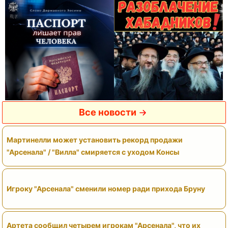
Все новости
Мартинелли может установить рекорд продажи
"Арсенала" / "Вилла" смиряется с уходом Консы
Игроку "Арсенала" сменили номер ради прихода Бруну
Артета сообщил четырем игрокам "Арсенала", что их