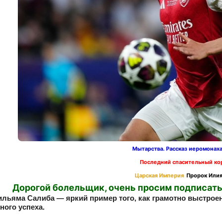
Мытарства. Рассказ иеромонах
Последний спасительный ко
Царская Империя
Пророк Илия
Дорогой болельщик, очень просим подписать
ильяма Салиба — яркий пример того, как грамотно выстро
ного успеха.