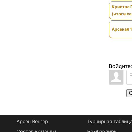
Кристал 
(итоги се
Арсенал 1
Войдите:
О
Арсен Венгер
Турнирная таблиц
Состав команды
Бомбардиры