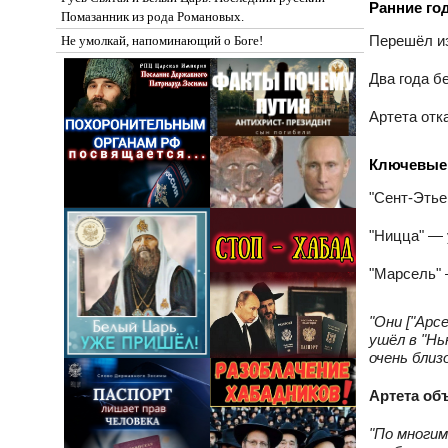
Ранние го
Помазанник из рода Романовых.
Перешёл из
Не умолкай, напоминающий о Боге!
Два года бе
Артета отк
Ключевые
"Сент‑Этье
"Ницца" — 
"Марсель" 
"Они ["Арс
ушёл в "Нь
очень близ
Артета об
"По многим