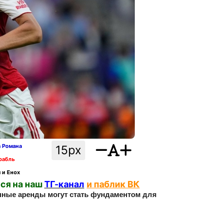
а Романа
15px
рабль
 и Енох
ся на наш
ТГ-канал
и паблик ВК
енные аренды могут стать фундаментом для