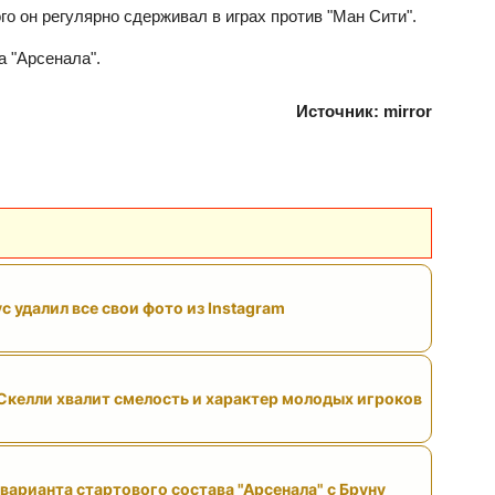
о он регулярно сдерживал в играх против "Ман Сити".
а "Арсенала".
Источник: mirror
с удалил все свои фото из Instagram
келли хвалит смелость и характер молодых игроков
варианта стартового состава "Арсенала" с Бруну