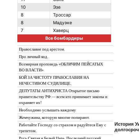
10
Эзе
8
Троссар
8
Мадуэке
7
Хаверц
Все бомбардиры
Православие под арестом.
Про личный код.
Всемирная проповедь «ОБЛИЧИМ ПЕЙСАТЫХ
ВО ВЛАСТИ»
БОЙ ЗА ЧИСТОТУ ПРАВОСЛАВИЯ НА
НЕЧЕСТИВОМ СУДИЛИЩЕ.
ДЕПУТАТЫ АНТИХРИСТА Открытое письмо
правительству РФ — всем кто принимает законы и
охраняет их!
Необходимо услышать каждому
Жемчужина, которую многие попирают.
История У
Работайте Господу со страхом и радуйтеся Ему с
долгосроч
трепетом.
Русь Святая и Белый Царь. Последний русский