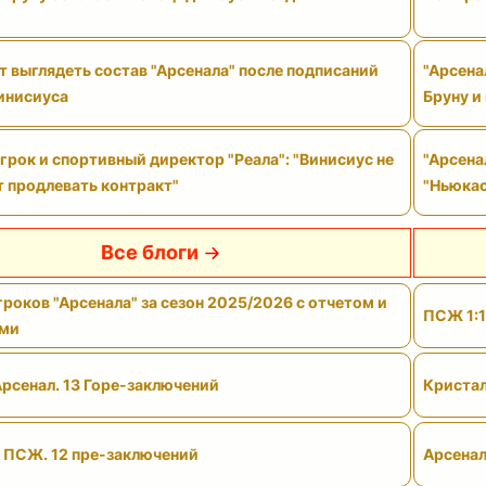
 выглядеть состав "Арсенала" после подписаний
"Арсена
Винисиуса
Бруну и
рок и спортивный директор "Реала": "Винисиус не
"Арсена
т продлевать контракт"
"Ньюкас
Все блоги
роков "Арсенала" за сезон 2025/2026 с отчетом и
ПСЖ 1:1
ами
Арсенал. 13 Горе-заключений
Кристал
- ПСЖ. 12 пре-заключений
Арсенал