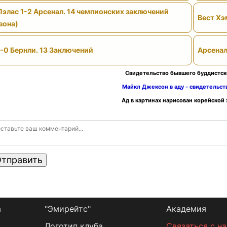
Пэлас 1-2 Арсенал. 14 чемпионских заключений
Вест Хэ
зона)
-0 Бернли. 13 Заключений
Арсенал
Свидетельство бывшего буддистск
Майкл Джексон в аду - свидетельс
Ад в картинах нарисован корейской
тправить
а
"Эмирейтс"
Академия
Логотип клуба
Связаться с н