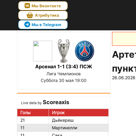
Мы Вконтакте
Атрибутика
Мы в Telegram
Арте
пунк
Арсенал 1-1 (3:4) ПСЖ
Лига Чемпионов
26.06.2026
Суббота 30 мая 19:00
Scoreaxis
Live data by
Голы
Игрок
21
Дьёкереш
11
Мартинелли
11
Сака