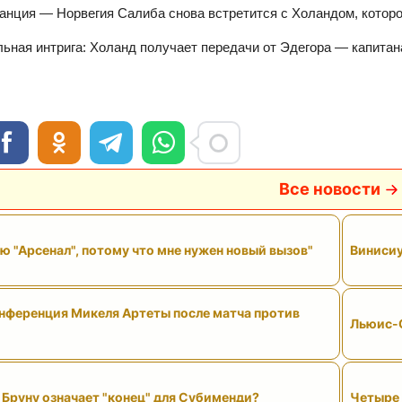
анция — Норвегия Салиба снова встретится с Холандом, которог
ьная интрига: Холанд получает передачи от Эдегора — капитан
Все новости
ю "Арсенал", потому что мне нужен новый вызов"
Винисиу
нференция Микеля Артеты после матча против
Льюис-С
Бруну означает "конец" для Субименди?
Четыре 