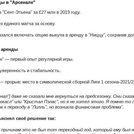
ды в "Арсенале"
 "Сент‑Этьена" за £27 млн в 2019 году.
з единого матча за основу.
азался включать опцию выкупа в аренду в "Ниццу", сохранив до
 аренды
н" — первый опыт регулярной игры.
уверенность и стабильность.
— прорыв: место в символической сборной Лиги 1 сезона‑2021/2
енал"] даже не сказали мне вернуться на предсезонку. Они сказ
юкасл" или "Кристал Пэлас", но я не хотел этого. Я помню то л
ок к переходу в "Лилль", но возникла финансовая проблема".
ъяснял своё решение так:
 причинам это не был тот переходный год, который ему был н