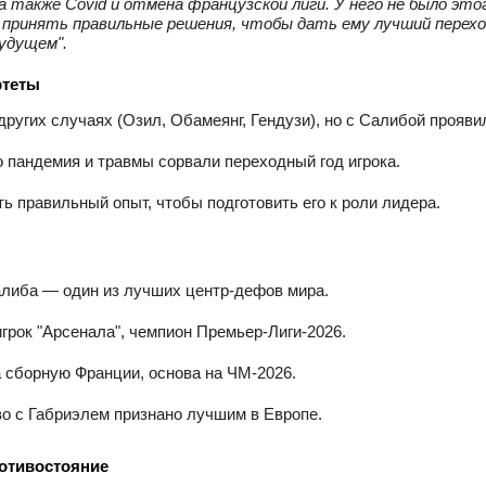
а также Covid и отмена французской лиги. У него не было этог
принять правильные решения, чтобы дать ему лучший перехо
удущем".
ртеты
других случаях (Озил, Обамеянг, Гендузи), но с Салибой прояви
о пандемия и травмы сорвали переходный год игрока.
ь правильный опыт, чтобы подготовить его к роли лидера.
либа — один из лучших центр‑дефов мира.
грок "Арсенала", чемпион Премьер‑Лиги‑2026.
а сборную Франции, основа на ЧМ‑2026.
о с Габриэлем признано лучшим в Европе.
отивостояние