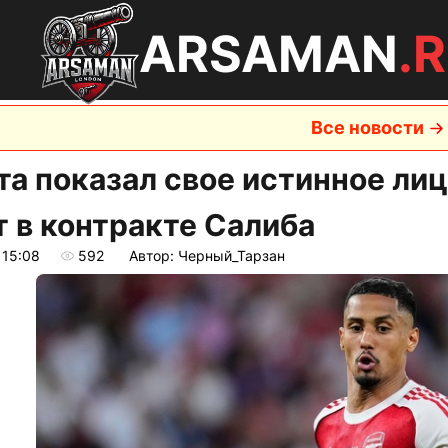
ARSAMAN
.
Все новости
та показал свое истинное лиц
т в контракте Салиба
 15:08
592
Автор: Черный_Тарзан