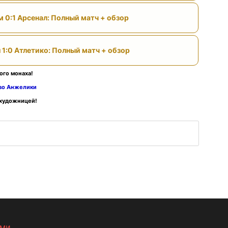
м 0:1 Арсенал: Полный матч + обзор
 1:0 Атлетико: Полный матч + обзор
ого монаха!
тво Анжелики
 художницей!
ами