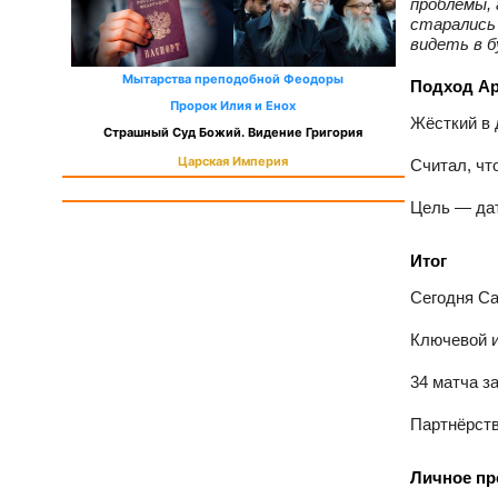
проблемы, 
старались 
видеть в б
Мытарства преподобной Феодоры
Подход А
Пророк Илия и Енох
Жёсткий в 
Страшный Суд Божий. Видение Григория
Царская Империя
Считал, чт
Цель — дат
Итог
Сегодня Са
Ключевой и
34 матча з
Партнёрств
Личное пр