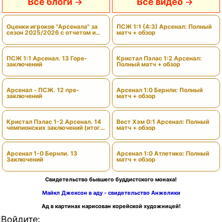
Все блоги
Все видео
Оценки игроков "Арсенала" за
ПСЖ 1:1 (4:3) Арсенал: Полный
сезон 2025/2026 с отчетом и
матч + обзор
вердиктами
ПСЖ 1:1 Арсенал. 13 Горе-
Кристал Пэлас 1:2 Арсенал:
заключений
Полный матч + обзор
Арсенал - ПСЖ. 12 пре-
Арсенал 1:0 Бернли: Полный
заключений
матч + обзор
Кристал Пэлас 1-2 Арсенал. 14
Вест Хэм 0:1 Арсенал: Полный
чемпионских заключений (итоги
матч + обзор
сезона)
Арсенал 1-0 Бернли. 13
Арсенал 1:0 Атлетико: Полный
Заключений
матч + обзор
Свидетельство бывшего буддистского монаха!
Майкл Джексон в аду - свидетельство Анжелики
Ад в картинах нарисован корейской художницей!
Войдите: