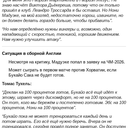
знаю насчёт Виктора Дьёкереша, потому что он только
пришёл в клуб. Леандро Троссарда я бы оставил. Но Нони
Мадуэке, на мой взгляд, недостаточно хорош, извините, но
он должен делать гораздо больше, чтобы прибавить”.
“Но нам определённо нужны вингеры и, возможно, один
нападающий с скоростью, техникой, хорошим движением.
Нам нужно улучшить атаку”.
Ситуация в сборной Англии
Несмотря на критику, Мадуэке попал в заявку на ЧМ‑2026.
Может сыграть в первом матче против Хорватии, если
Букайо Сака не будет готов.
Томас Тухель:
“Деклан на 100 процентов готов, Букайо всё ещё идёт к
этому, играет через дискомфорт, но не на 100 процентов.
Он тот, кого мы бережём и постепенно готовим. Эбс на 100
процентов, Нони на 100 процентов”.
“Букайо пока не может тренироваться каждый день и
потом играть. Его всё ещё нужно беречь. Вчера он не
тренировался, сегодня провёл полное занятие. Он доступен