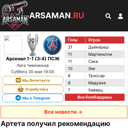
ARSAMAN
.RU
Голы
Игрок
21
Дьёкереш
11
Мартинелли
Арсенал 1-1 (3:4) ПСЖ
11
Сака
Лига Чемпионов
10
Эзе
Суббота 30 мая 19:00
8
Троссар
Мы Вконтакте
8
Мадуэке
Атрибутика
7
Хаверц
Все бомбардиры
Мы в Telegram
Все новости
Артета получил рекомендацию