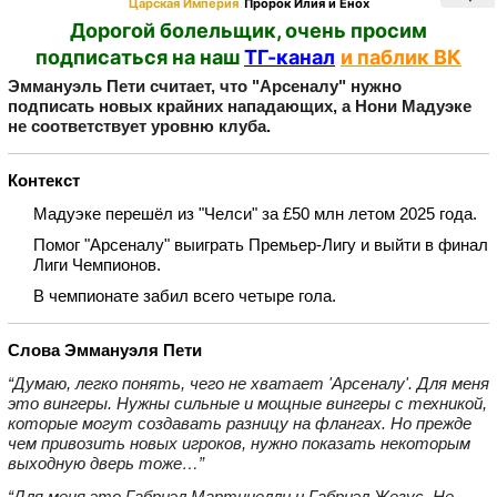
Царская Империя
Пророк Илия и Енох
Дорогой болельщик, очень просим
подписаться на наш
ТГ-канал
и паблик ВК
Эммануэль Пети считает, что "Арсеналу" нужно
подписать новых крайних нападающих, а Нони Мадуэке
не соответствует уровню клуба.
Контекст
Мадуэке перешёл из "Челси" за £50 млн летом 2025 года.
Помог "Арсеналу" выиграть Премьер‑Лигу и выйти в финал
Лиги Чемпионов.
В чемпионате забил всего четыре гола.
Слова Эммануэля Пети
“Думаю, легко понять, чего не хватает 'Арсеналу'. Для меня
это вингеры. Нужны сильные и мощные вингеры с техникой,
которые могут создавать разницу на флангах. Но прежде
чем привозить новых игроков, нужно показать некоторым
выходную дверь тоже…”
“Для меня это Габриэл Мартинелли и Габриэл Жезус. Не