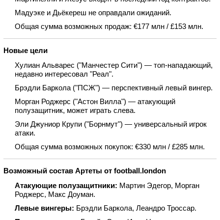
Мадуэке и Дьёкереш не оправдали ожиданий.
Общая сумма возможных продаж: €177 млн / £153 млн.
Новые цели
Хулиан Альварес ("Манчестер Сити") — топ‑нападающий,
недавно интересовал "Реал".
Брэдли Баркола ("ПСЖ") — перспективный левый вингер.
Морган Роджерс ("Астон Вилла") — атакующий
полузащитник, может играть слева.
Эли Джуниор Крупи ("Борнмут") — универсальный игрок
атаки.
Общая сумма возможных покупок: €330 млн / £285 млн.
Возможный состав Артеты от football.london
Атакующие полузащитники:
Мартин Эдегор, Морган
Роджерс, Макс Доуман.
Левые вингеры:
Брэдли Баркола, Леандро Троссар.