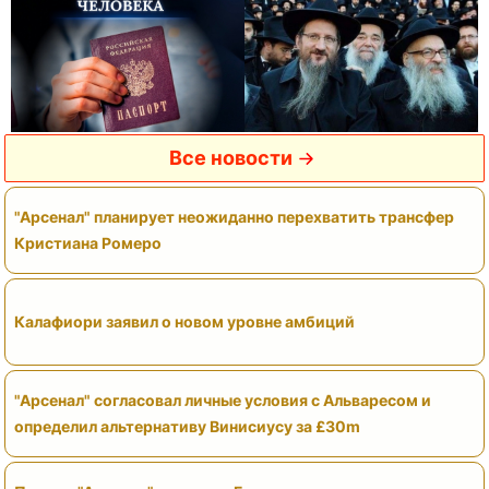
Все новости
"Арсенал" планирует неожиданно перехватить трансфер
Кристиана Ромеро
Калафиори заявил о новом уровне амбиций
"Арсенал" согласовал личные условия с Альваресом и
определил альтернативу Винисиусу за £30m