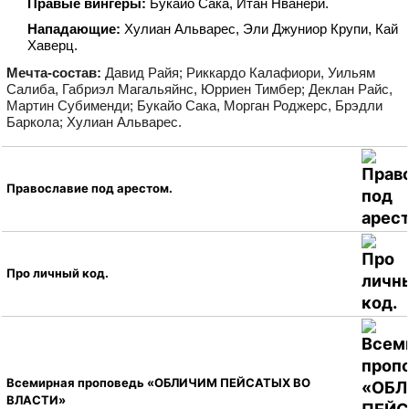
Правые вингеры:
Букайо Сака, Итан Нванери.
Нападающие:
Хулиан Альварес, Эли Джуниор Крупи, Кай
Хаверц.
Мечта‑состав:
Давид Райя; Риккардо Калафиори, Уильям
Салиба, Габриэл Магальяйнс, Юрриен Тимбер; Деклан Райс,
Мартин Субименди; Букайо Сака, Морган Роджерс, Брэдли
Баркола; Хулиан Альварес.
Православие под арестом.
Про личный код.
Всемирная проповедь «ОБЛИЧИМ ПЕЙСАТЫХ ВО
ВЛАСТИ»