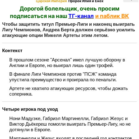
Царская Империя
Пророк Илия и Енох
Дорогой болельщик, очень просим
подписаться на наш
ТГ-канал
и паблик ВК
Чтобы защитить титул Премьер‑Лиги и наконец выиграть
Лигу Чемпионов, Андреа Берта должен серьёзно усилить
атакующие опции Микеля Артеты этим летом.
Контекст
В прошлом сезоне "Арсенал" имел лучшую оборону в
Англии и Европе, но выиграл лишь один трофей.
В финале Лиги Чемпионов против "ПСЖ" команда
упустила преимущество и проиграла по пенальти.
Артете не хватило атакующих ресурсов, чтобы дожать
соперника.
Четыре игрока под уход
Нони Мадуэке, Габриэл Мартинелли, Габриэл Жезус и
Виктор Дьёкереш помогли выиграть Премьер‑Лигу, но не
дотянули в Европе.
Мартинелли и Жезус входят в последний год контрактов.