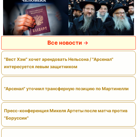
Все новости
"Вест Хэм" хочет арендовать Нельсона / "Арсенал"
интересуется левым защитником
"Арсенал" уточнил трансферную позицию по Мартинелли
Пресс-конференция Микеля Артеты после матча против
"Боруссии"