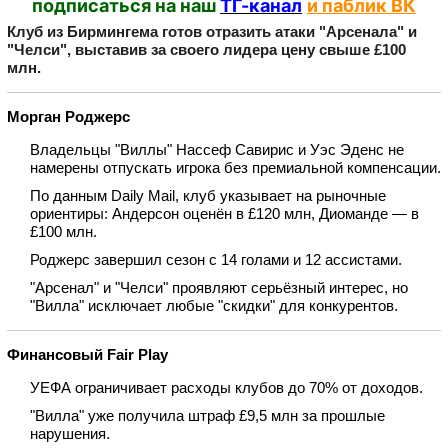
подписаться на наш
ТГ-канал
и паблик ВК
Клуб из Бирмингема готов отразить атаки "Арсенала" и
"Челси", выставив за своего лидера цену свыше £100
млн.
Морган Роджерс
Владельцы "Виллы" Нассeф Савирис и Уэс Эденс не
намерены отпускать игрока без премиальной компенсации.
По данным Daily Mail, клуб указывает на рыночные
ориентиры: Андерсон оценён в £120 млн, Диоманде — в
£100 млн.
Роджерс завершил сезон с 14 голами и 12 ассистами.
"Арсенал" и "Челси" проявляют серьёзный интерес, но
"Вилла" исключает любые "скидки" для конкурентов.
Финансовый Fair Play
УЕФА ограничивает расходы клубов до 70% от доходов.
"Вилла" уже получила штраф £9,5 млн за прошлые
нарушения.