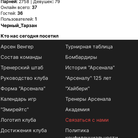
Парней:
2758 | Девушек
:
79
Онлайн всего:
37
Гостей:
36
Пользователей:
1
Черный_Тарзан
Кто нас сегодня посетил
Арсен Венгер
Турнирная таблица
Состав команды
Бомбардиры
Тренерский штаб
История "Арсенала"
Руководство клуба
"Арсеналу" 125 лет
Форма "Арсенала"
"Хайбери"
Календарь игр
Тренеры Арсенала
"Эмирейтс"
Академия
Логотип клуба
Связаться с нами
Достижения клуба
Политика
конфиденциальности