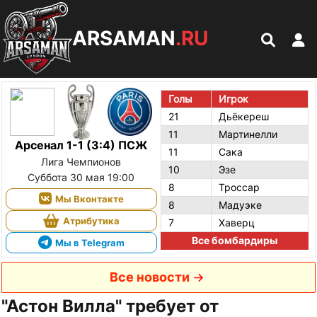
ARSAMAN
.RU
Голы
Игрок
21
Дьёкереш
11
Мартинелли
Арсенал 1-1 (3:4) ПСЖ
11
Сака
Лига Чемпионов
10
Эзе
Суббота 30 мая 19:00
8
Троссар
Мы Вконтакте
8
Мадуэке
Атрибутика
7
Хаверц
Все бомбардиры
Мы в Telegram
Все новости
"Астон Вилла" требует от