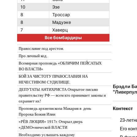
10
Эзе
8
Троссар
8
Мадуэке
7
Хаверц
Все бомбардиры
Православие под арестом.
Про личный код.
Всемирная проповедь «ОБЛИЧИМ ПЕЙСАТЫХ
ВО ВЛАСТИ»
БОЙ ЗА ЧИСТОТУ ПРАВОСЛАВИЯ НА
НЕЧЕСТИВОМ СУДИЛИЩЕ.
Брэдли Ба
ДЕПУТАТЫ АНТИХРИСТА Открытое письмо
"Ливерпул
правительству РФ — всем кто принимает законы и
охраняет их!
Контекст
Проповедь архиепископа Макария в день
Пророка Божия Илии
23‑летн
«РЁВ ЛЮЦИЯ» 1917г. Открыл дверь
«ДЕМО»нической ВЛАСТИ
Его кон
Необходимо услышать каждому