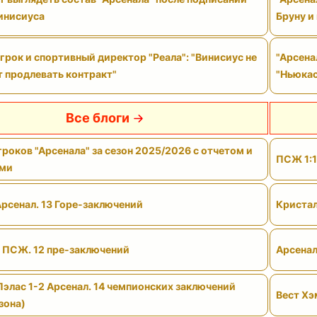
Винисиуса
Бруну и
рок и спортивный директор "Реала": "Винисиус не
"Арсена
т продлевать контракт"
"Ньюкас
Все блоги
роков "Арсенала" за сезон 2025/2026 с отчетом и
ПСЖ 1:1
ами
Арсенал. 13 Горе-заключений
Кристал
- ПСЖ. 12 пре-заключений
Арсенал
Пэлас 1-2 Арсенал. 14 чемпионских заключений
Вест Хэ
зона)