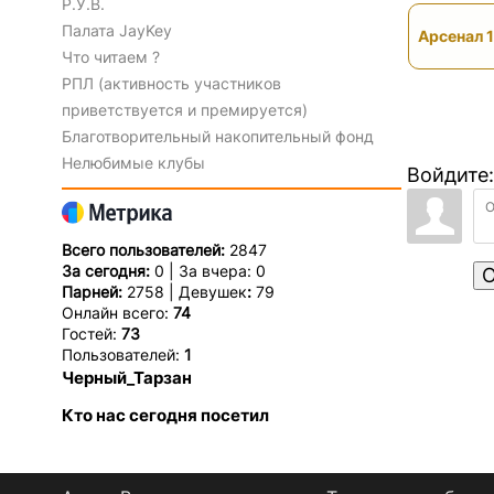
Р.У.В.
Палата JayKey
Арсенал 1
Что читаем ?
РПЛ (активность участников
приветствуется и премируется)
Благотворительный накопительный фонд
Нелюбимые клубы
Войдите:
Всего пользователей:
2847
За сегодня:
0 | За вчера: 0
О
Парней:
2758 | Девушек
:
79
Онлайн всего:
74
Гостей:
73
Пользователей:
1
Черный_Тарзан
Кто нас сегодня посетил