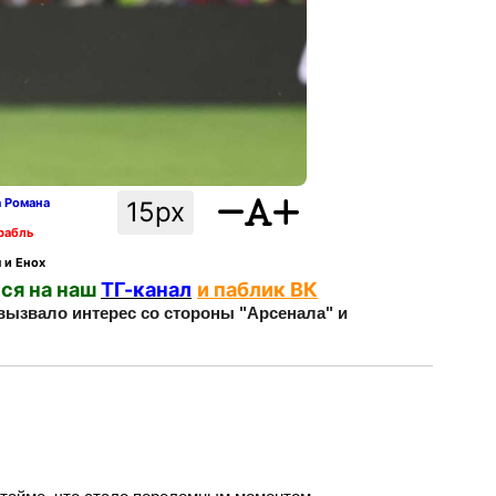
а Романа
15px
рабль
 и Енох
ся на наш
ТГ-канал
и паблик ВК
вызвало интерес со стороны "Арсенала" и