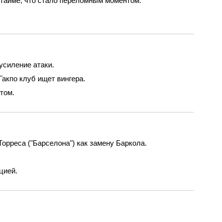
 тайме, что стало переломным моментом.
усиление атаки.
Гакпо клуб ищет вингера.
том.
рреса ("Барселона") как замену Баркола.
цией.