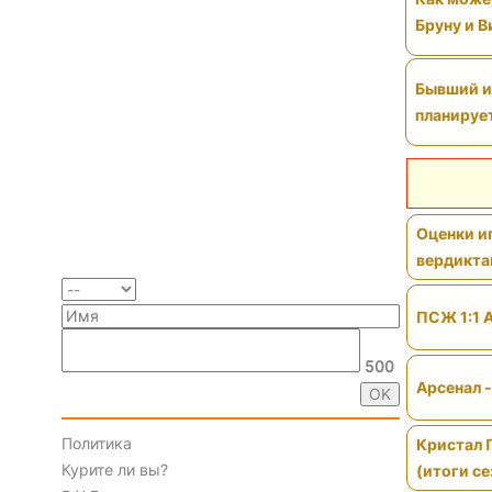
Бруну и 
Бывший иг
планируе
Оценки иг
вердикт
ПСЖ 1:1 
500
Арсенал 
Политика
Кристал 
Курите ли вы?
(итоги се