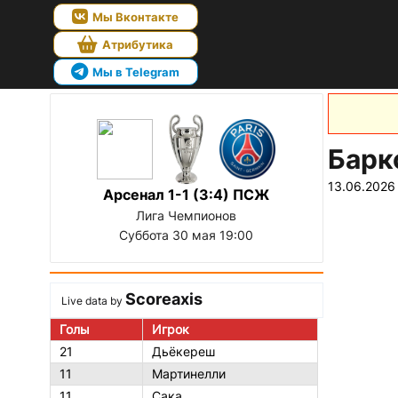
Мы Вконтакте
Атрибутика
Мы в Telegram
Барк
13.06.2026
Арсенал 1-1 (3:4) ПСЖ
Лига Чемпионов
Суббота 30 мая 19:00
Scoreaxis
Live data by
Голы
Игрок
21
Дьёкереш
11
Мартинелли
11
Сака