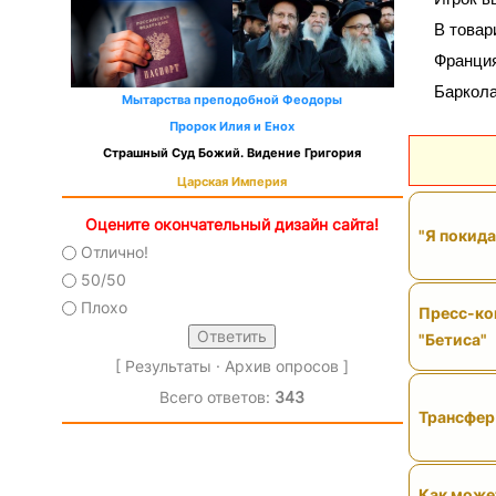
В товар
Франция
Баркола
Мытарства преподобной Феодоры
Пророк Илия и Енох
Страшный Суд Божий. Видение Григория
Царская Империя
Оцените окончательный дизайн сайта!
"Я покида
Отлично!
50/50
Плохо
Пресс-ко
"Бетиса"
[
Результаты
·
Архив опросов
]
Всего ответов:
343
Трансфер 
Как может