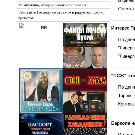
В финал
Жемчужина, которую многие попирают.
Оценка 
Работайте Господу со страхом и радуйтеся Ему с
трепетом.
Интерес П
По данн
"Ливерп
"Ливерп
"ПСЖ" гот
По данн
Торрес 
Контрак
Баркола н
Игрок в