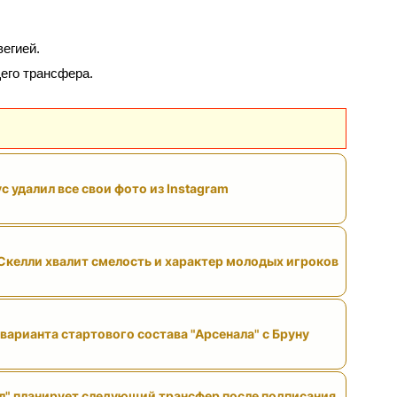
вегией.
его трансфера.
с удалил все свои фото из Instagram
келли хвалит смелость и характер молодых игроков
варианта стартового состава "Арсенала" с Бруну
л" планирует следующий трансфер после подписания