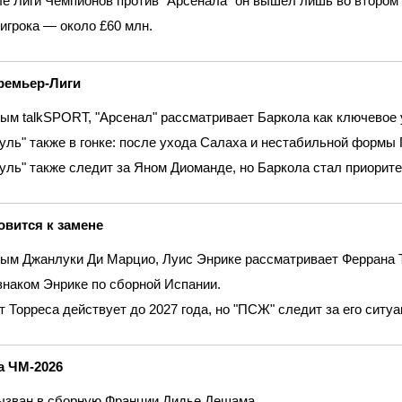
е Лиги Чемпионов против "Арсенала" он вышел лишь во втором
игрока — около £60 млн.
ремьер‑Лиги
ым talkSPORT, "Арсенал" рассматривает Баркола как ключевое 
уль" также в гонке: после ухода Салаха и нестабильной формы 
уль" также следит за Яном Диоманде, но Баркола стал приорите
овится к замене
ым Джанлуки Ди Марцио, Луис Энрике рассматривает Феррана То
знаком Энрике по сборной Испании.
т Торреса действует до 2027 года, но "ПСЖ" следит за его ситуа
а ЧМ‑2026
ызван в сборную Франции Дидье Дешама.