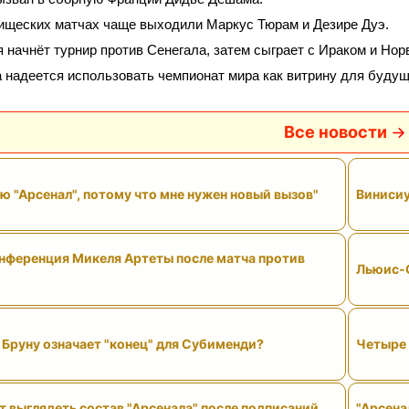
ищеских матчах чаще выходили Маркус Тюрам и Дезире Дуэ.
 начнёт турнир против Сенегала, затем сыграет с Ираком и Нор
 надеется использовать чемпионат мира как витрину для будущ
Все новости
ю "Арсенал", потому что мне нужен новый вызов"
Винисиу
нференция Микеля Артеты после матча против
Льюис-С
Бруну означает "конец" для Субименди?
Четыре 
 выглядеть состав "Арсенала" после подписаний
"Арсена