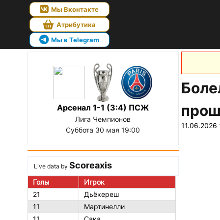
Мы Вконтакте
Атрибутика
Мы в Telegram
Боле
прош
Арсенал 1-1 (3:4) ПСЖ
Лига Чемпионов
11.06.2026 
Суббота 30 мая 19:00
Scoreaxis
Live data by
Голы
Игрок
21
Дьёкереш
11
Мартинелли
11
Сака