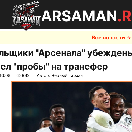
ARSAMAN
.
Все новости
льщики "Арсенала" убеждены
ел "пробы" на трансфер
16:08
982
Автор: Черный_Тарзан