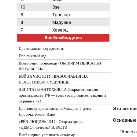
10
Эзе
8
Троссар
8
Мадуэке
7
Хаверц
Все бомбардиры
Православие под арестом.
Про личный код.
Всемирная проповедь «ОБЛИЧИМ ПЕЙСАТЫХ
ВО ВЛАСТИ»
БОЙ ЗА ЧИСТОТУ ПРАВОСЛАВИЯ НА
НЕЧЕСТИВОМ СУДИЛИЩЕ.
ДЕПУТАТЫ АНТИХРИСТА Открытое письмо
правительству РФ — всем кто принимает законы и
охраняет их!
Это интер
Проповедь архиепископа Макария в день
Пророка Божия Илии
Основные
«РЁВ ЛЮЦИЯ» 1917г. Открыл дверь
«ДЕМО»нической ВЛАСТИ
"Арсена
Необходимо услышать каждому