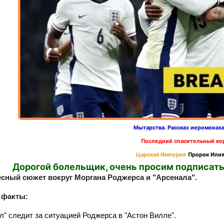
Мытарства. Рассказ иеромонах
Последний спасительный ко
Царская Империя
Пророк Илия
Дорогой болельщик, очень просим подписать
есный сюжет вокруг Моргана Роджерса и "Арсенала".
 факты:
л" следит за ситуацией Роджерса в "Астон Вилле".