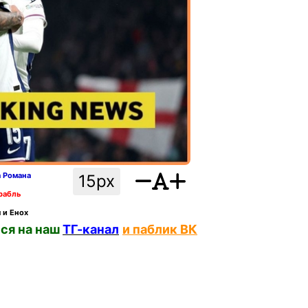
а Романа
15px
рабль
 и Енох
ся на наш
ТГ-канал
и паблик ВК