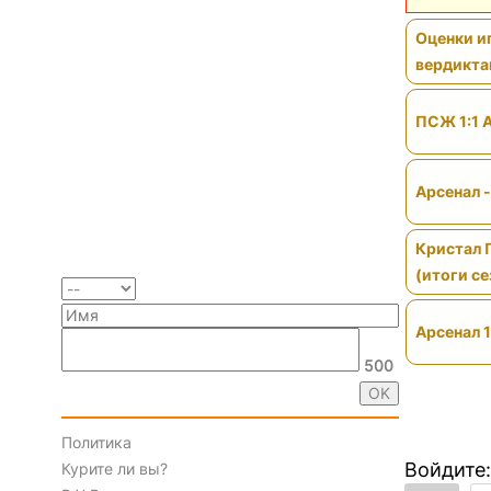
Оценки иг
вердикт
ПСЖ 1:1 
Арсенал 
Кристал 
(итоги се
Арсенал 1
500
Политика
Войдите:
Курите ли вы?