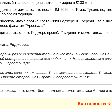
альный трансфер оценивается примерно в £100 млн.
делка возможна только после ЧМ‑2026, но Томас Тухель подтве
 во время турнира.
ищеском матче против Коста‑Рики Роджерс и Эберечи Эзе вышли
лось фанатам "Арсенала".
ики считают, что Роджерс прошёл "аудишн" и может идеально в
гана Роджерса:
первый раз это действительно было так. Ты оказываешься в 
ой интерес, и не совсем осознаёшь это. Но с возрастом и оп
о — просто шум”.
ь это, конечно, слышишь. Ты не можешь не слышать. Ты знае
. Просто стараешься играть и сосредоточиться”.
е показал, что может быть важным элементом атаки Англии и п
Все новости