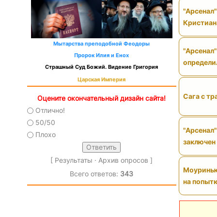
"Арсенал
Кристиан
Мытарства преподобной Феодоры
"Арсенал"
Пророк Илия и Енох
определи
Страшный Суд Божий. Видение Григория
Царская Империя
Сага с тр
Оцените окончательный дизайн сайта!
Отлично!
50/50
"Арсенал"
Плохо
заключен
[
Результаты
·
Архив опросов
]
Моуринью 
Всего ответов:
343
на попытк