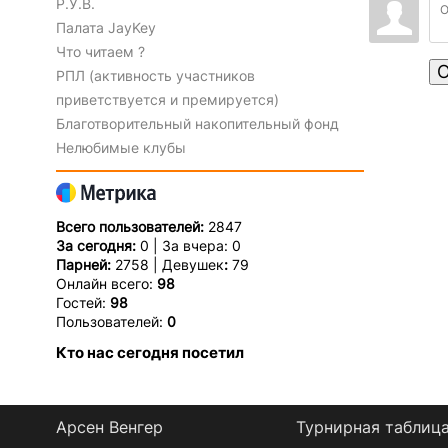
Р.У.В.
Палата JayKey
Что читаем ?
О
РПЛ (активность участников
приветствуется и премируется)
Благотворительный накопительный фонд
Нелюбимые клубы
Всего пользователей:
2847
За сегодня:
0 | За вчера: 0
Парней:
2758 | Девушек
:
79
Онлайн всего:
98
Гостей:
98
Пользователей:
0
Кто нас сегодня посетил
Арсен Венгер
Турнирная таблиц