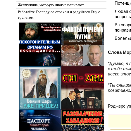
Потенци
Жемчужина, которую многие попирают.
Любая с
Работайте Господу со страхом и радуйтеся Ему с
вопросы
трепетом.
В товар
понрави
Болельщ
Слова Мор
“Думаю, в 
к тебе так
всего этог
“Ты слышиш
позитивно
Роджерс уж