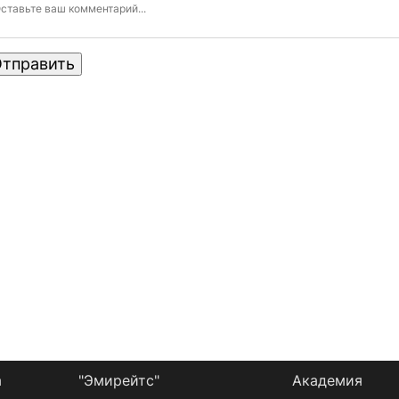
тправить
а
"Эмирейтс"
Академия