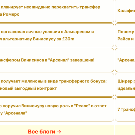
" планирует неожиданно перехватить трансфер
Калафио
а Ромеро
 согласовал личные условия с Альваресом и
Почему 
л альтернативу Винисиусу за £30m
Райса и
ансфером Винисиуса в "Арсенал" завершена!
"Арсена
 получает миллионы в виде трансферного бонуса:
Ширер р
 новый выгодный контракт
идеальн
поручил Винисиусу новую роль в "Реале" в ответ
7 транс
у "Арсенала"
Все блоги