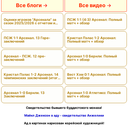
Все блоги
Все видео
Оценки игроков "Арсенала" за
ПСЖ 1:1 (4:3) Арсенал: Полный
сезон 2025/2026 с отчетом и
матч + обзор
вердиктами
ПСЖ 1:1 Арсенал. 13 Горе-
Кристал Пэлас 1:2 Арсенал:
заключений
Полный матч + обзор
Арсенал - ПСЖ. 12 пре-
Арсенал 1:0 Бернли: Полный
заключений
матч + обзор
Кристал Пэлас 1-2 Арсенал. 14
Вест Хэм 0:1 Арсенал: Полный
чемпионских заключений (итоги
матч + обзор
сезона)
Арсенал 1-0 Бернли. 13
Арсенал 1:0 Атлетико: Полный
Заключений
матч + обзор
Свидетельство бывшего буддистского монаха!
Майкл Джексон в аду - свидетельство Анжелики
Ад в картинах нарисован корейской художницей!