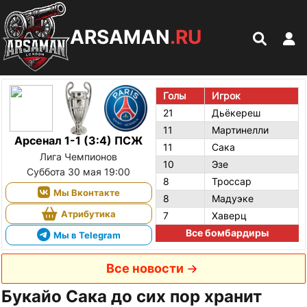
ARSAMAN
.RU
Голы
Игрок
21
Дьёкереш
11
Мартинелли
Арсенал 1-1 (3:4) ПСЖ
11
Сака
Лига Чемпионов
10
Эзе
Суббота 30 мая 19:00
8
Троссар
Мы Вконтакте
8
Мадуэке
Атрибутика
7
Хаверц
Все бомбардиры
Мы в Telegram
Все новости
Букайо Сака до сих пор хранит