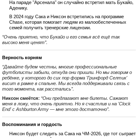
На параде "Арсенала" он случайно встретил мать Букайо,
Аденику.
В 2024 году Сака и Никсон встретились на программе
Chase, которая помогает людям из малообеспеченных
семей получить тренерские лицензии.
“Очень приятно, что Букайо и его семья всё ещё так
высоко меня ценят”.
Верность корням
“Давайте будем честны, многие профессиональные
футболисты забыли, откуда они пришли. Но мы говорим о
ребёнке, у которого до сих пор форма 'Гринфорд Селтик'
висит в рамке в спальне. Мы всегда поддерживали связь с
того момента, как расстались”.
Никсон смеётся:
“Они предлагают мне билеты. Сажают
меня в ложу, что очень приятно. Но я счастлив и на 'Clock
End' с Ashburton Army — мне этого достаточно”.
Воспоминания и гордость
Никсон будет следить за Сака на ЧМ‑2026, где тот сыграет