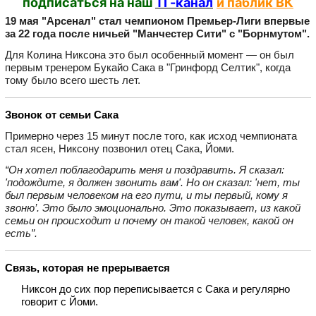
подписаться на наш
ТГ-канал
и паблик ВК
19 мая "Арсенал" стал чемпионом Премьер‑Лиги впервые
за 22 года после ничьей "Манчестер Сити" с "Борнмутом".
Для Колина Никсона это был особенный момент — он был
первым тренером Букайо Сака в "Гринфорд Селтик", когда
тому было всего шесть лет.
Звонок от семьи Сака
Примерно через 15 минут после того, как исход чемпионата
стал ясен, Никсону позвонил отец Сака, Йоми.
“Он хотел поблагодарить меня и поздравить. Я сказал:
'подождите, я должен звонить вам'. Но он сказал: 'нет, ты
был первым человеком на его пути, и ты первый, кому я
звоню’. Это было эмоционально. Это показывает, из какой
семьи он происходит и почему он такой человек, какой он
есть”.
Связь, которая не прерывается
Никсон до сих пор переписывается с Сака и регулярно
говорит с Йоми.