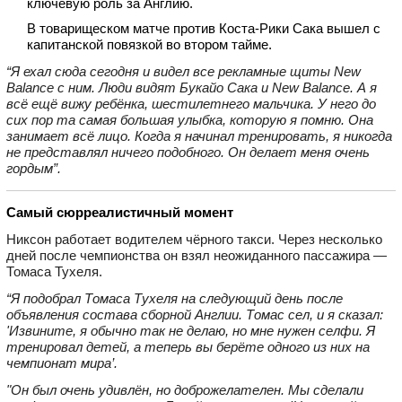
ключевую роль за Англию.
В товарищеском матче против Коста‑Рики Сака вышел с
капитанской повязкой во втором тайме.
“Я ехал сюда сегодня и видел все рекламные щиты New
Balance с ним. Люди видят Букайо Сака и New Balance. А я
всё ещё вижу ребёнка, шестилетнего мальчика. У него до
сих пор та самая большая улыбка, которую я помню. Она
занимает всё лицо. Когда я начинал тренировать, я никогда
не представлял ничего подобного. Он делает меня очень
гордым”.
Самый сюрреалистичный момент
Никсон работает водителем чёрного такси. Через несколько
дней после чемпионства он взял неожиданного пассажира —
Томаса Тухеля.
“Я подобрал Томаса Тухеля на следующий день после
объявления состава сборной Англии. Томас сел, и я сказал:
'Извините, я обычно так не делаю, но мне нужен селфи. Я
тренировал детей, а теперь вы берёте одного из них на
чемпионат мира’.
"Он был очень удивлён, но доброжелателен. Мы сделали