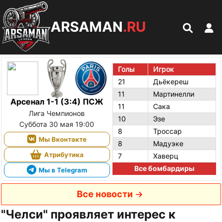
ARSAMAN
.RU
Голы
Игрок
21
Дьёкереш
11
Мартинелли
Арсенал 1-1 (3:4) ПСЖ
11
Сака
Лига Чемпионов
10
Эзе
Суббота 30 мая 19:00
8
Троссар
Мы Вконтакте
8
Мадуэке
Атрибутика
7
Хаверц
Все бомбардиры
Мы в Telegram
Все новости
"Челси" проявляет интерес к