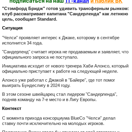
подписаться на наш
ТГ-канал
и паблик ВК
"Стэмфорд Бридж" готов удивить трансферным рынком:
клуб рассматривает капитана "Сандерленда" как летнюю
цель, сообщает
Standard.
Ситуация
"Челси" проявляет интерес к Джаке, которому в сентябре
исполнится 34 года.
"Сандерленд" считает игрока не продаваемым и заявляет, что
официального запроса не поступало.
Инициатива исходит от нового тренера Хаби Алонсо, который
официально приступает к работе на следующей неделе.
Алонсо уже работал с Джакой в "Байере", где тот помог
выиграть Бундеслигу в 2024 году.
В этом сезоне швейцарец стал лидером "Сандерленда",
подняв команду на 7‑е место и в Лигу Европы.
Контекст
С момента прихода консорциума BlueCo "Челси" делал
ставку почти исключительно на молодых игроков.