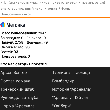
РПЛ (активность участников приветствуется и премируется)
Благотворительный накопительный фонд
Нелюбимые клубы
Всего пользователей:
2847
За сегодня:
0 | За вчера: 0
Парней:
2758 | Девушек
:
79
Онлайн всего:
93
Гостей:
93
Пользователей:
0
Кто нас сегодня посетил
Арсен Венгер
Турнирная таблица
Состав команды
Бомбардиры
Тренерский штаб
История "Арсенала"
Руководство клуба
"Арсеналу" 125 лет
Форма "Арсенала"
"Хайбери"