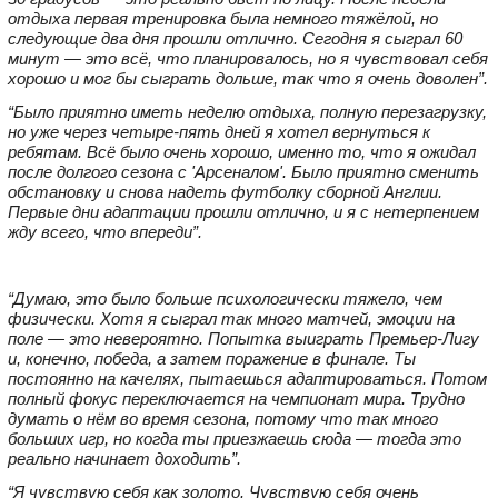
отдыха первая тренировка была немного тяжёлой, но
следующие два дня прошли отлично. Сегодня я сыграл 60
минут — это всё, что планировалось, но я чувствовал себя
хорошо и мог бы сыграть дольше, так что я очень доволен”.
“Было приятно иметь неделю отдыха, полную перезагрузку,
но уже через четыре‑пять дней я хотел вернуться к
ребятам. Всё было очень хорошо, именно то, что я ожидал
после долгого сезона с 'Арсеналом'. Было приятно сменить
обстановку и снова надеть футболку сборной Англии.
Первые дни адаптации прошли отлично, и я с нетерпением
жду всего, что впереди”.
“Думаю, это было больше психологически тяжело, чем
физически. Хотя я сыграл так много матчей, эмоции на
поле — это невероятно. Попытка выиграть Премьер‑Лигу
и, конечно, победа, а затем поражение в финале. Ты
постоянно на качелях, пытаешься адаптироваться. Потом
полный фокус переключается на чемпионат мира. Трудно
думать о нём во время сезона, потому что так много
больших игр, но когда ты приезжаешь сюда — тогда это
реально начинает доходить”.
“Я чувствую себя как золото. Чувствую себя очень