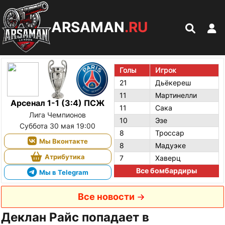
ARSAMAN
.RU
Голы
Игрок
21
Дьёкереш
11
Мартинелли
Арсенал 1-1 (3:4) ПСЖ
11
Сака
Лига Чемпионов
10
Эзе
Суббота 30 мая 19:00
8
Троссар
Мы Вконтакте
8
Мадуэке
Атрибутика
7
Хаверц
Все бомбардиры
Мы в Telegram
Все новости
Деклан Райс попадает в