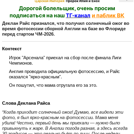
Царская Империя
Пророк Илия и Енох
Дорогой болельщик, очень просим
подписаться на наш
ТГ-канал
и паблик ВК
Деклан Райс признался, что получил солнечный ожог во
время фотосессии сборной Англии на базе во Флориде
перед стартом ЧМ‑2026.
Контекст
Игрок "Арсенала" приехал на сбор после финала Лиги
Чемпионов.
Англия проводила официальную фотосессию, и Райс
оказался "ярко‑красным".
Он пошутил, что мама отругала его за это.
Слова Деклана Райса
“Когда приходит солнечный ожог! Думаю, все видели эти
фото, я был ярко‑красным на фотосессии. Мама меня
убила! Честно, первый день мы приехали — нужно было
привыкнуть к жаре. В Англии погода разная, а здесь всегда
30 градусов — это реально бьёт по лицу. После недели