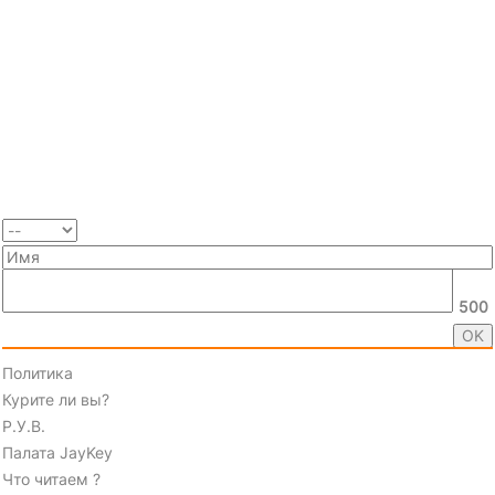
500
Политика
Курите ли вы?
Р.У.В.
Палата JayKey
Что читаем ?