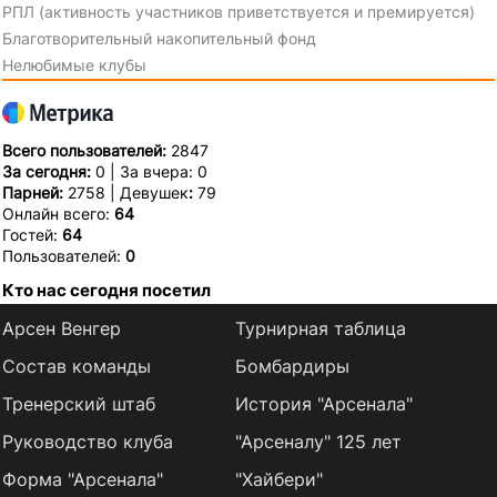
РПЛ (активность участников приветствуется и премируется)
Благотворительный накопительный фонд
Нелюбимые клубы
Всего пользователей:
2847
За сегодня:
0 | За вчера: 0
Парней:
2758 | Девушек
:
79
Онлайн всего:
64
Гостей:
64
Пользователей:
0
Кто нас сегодня посетил
Арсен Венгер
Турнирная таблица
Состав команды
Бомбардиры
Тренерский штаб
История "Арсенала"
Руководство клуба
"Арсеналу" 125 лет
Форма "Арсенала"
"Хайбери"