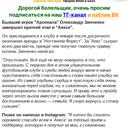
Царская Империя
Пророк Илия и Енох
Дорогой болельщик, очень просим
подписаться на наш
ТГ-канал
и паблик ВК
Бывший игрок "Арсенала" Олександр Зинченко
завершил краткий этап в "Аяксе".
Он присоединился к клубу в январе после досрочного
окончания аренды в "Ноттингем Форест". За "Аякс" сыграл
всего два матча, прежде чем получил тяжёлую травму
колена. Зинченко написал:
"Опустошён. Всё ещё не могу поверить в то, что
произошло. С первого дня в этом удивительном
футбольном клубе и среди людей вокруг меня я начал
чувствовать себя счастливым и снова нашёл улыбку на
газоне. Из самой глубины сердца я чувствую себя очень
виноватым перед клубом, но, к сожалению, мы не можем
контролировать такие ситуации. Я приму это и пройду
через этот вызов вместе с моим самым большим
достижением в жизни — семьёй. Я скоро вернусь и стану
сильнее".
Позже он написал в Instagram:
"Я хотел бы сказать
огромное спасибо всем в 'Аяксе' за тёплый приём и
поддержку, которую я получил за мои, к сожалению,