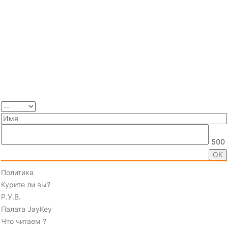
500
Политика
Курите ли вы?
Р.У.В.
Палата JayKey
Что читаем ?