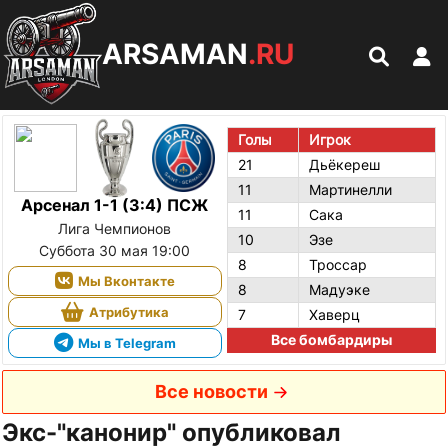
ARSAMAN
.RU
Голы
Игрок
21
Дьёкереш
11
Мартинелли
Арсенал 1-1 (3:4) ПСЖ
11
Сака
Лига Чемпионов
10
Эзе
Суббота 30 мая 19:00
8
Троссар
Мы Вконтакте
8
Мадуэке
Атрибутика
7
Хаверц
Все бомбардиры
Мы в Telegram
Все новости
Экс-"канонир" опубликовал