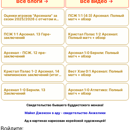
Все блоги
Все видео
Оценки игроков "Арсенала" за
ПСЖ 1:1 (4:3) Арсенал: Полный
сезон 2025/2026 с отчетом и
матч + обзор
вердиктами
ПСЖ 1:1 Арсенал. 13 Горе-
Кристал Пэлас 1:2 Арсенал:
заключений
Полный матч + обзор
Арсенал - ПСЖ. 12 пре-
Арсенал 1:0 Бернли: Полный
заключений
матч + обзор
Кристал Пэлас 1-2 Арсенал. 14
Вест Хэм 0:1 Арсенал: Полный
чемпионских заключений (итоги
матч + обзор
сезона)
Арсенал 1-0 Бернли. 13
Арсенал 1:0 Атлетико: Полный
Заключений
матч + обзор
Свидетельство бывшего буддистского монаха!
Майкл Джексон в аду - свидетельство Анжелики
Ад в картинах нарисован корейской художницей!
Войдите: