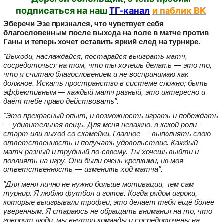
подписаться на наш
ТГ-канал
и паблик ВК
Эберечи Эзе признался, что чувствует себя
благословенным после выхода на поле в матче против
Ганы и теперь хочет оставить яркий след на турнире.
"Выходи, наслаждайся, постарайся выиграть матч,
сосредоточься на том, что ты хочешь делать — это то,
что я считаю благословением и не воспринимаю как
должное. Искать пространство в системе сложно; быть
эффективным — каждый матч разный, это интересно и
даёт тебе право действовать".
"Это прекрасный опыт, и возможность играть и побеждать
— удивительная вещь. Для меня неважно, в какой роли —
старт или выход со скамейки. Главное — выполнять свою
ответственность и получать удовольствие. Каждый
матч разный и трудный по‑своему. Ты хочешь выйти и
повлиять на игру. Они были очень крепкими, но моя
ответственность — изменить ход матча".
"Для меня лично не нужно больше мотивации, чем сам
турнир. Я люблю футбол и готов. Когда рядом игроки,
которые выигрывали трофеи, это делает тебя ещё более
уверенным. Я стараюсь не обращать внимания на то, что
говорят люди, мы внутри команды и сосредоточены на