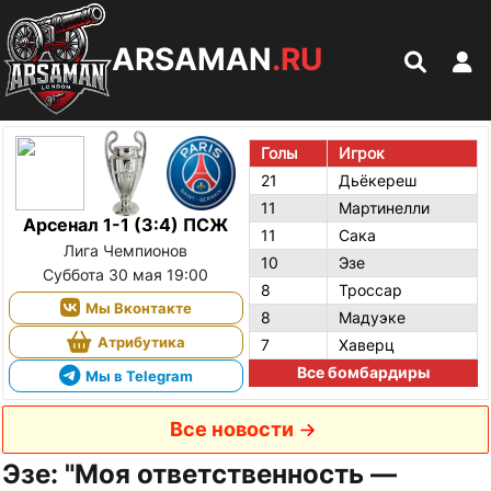
ARSAMAN
.RU
Голы
Игрок
21
Дьёкереш
11
Мартинелли
Арсенал 1-1 (3:4) ПСЖ
11
Сака
Лига Чемпионов
10
Эзе
Суббота 30 мая 19:00
8
Троссар
Мы Вконтакте
8
Мадуэке
Атрибутика
7
Хаверц
Все бомбардиры
Мы в Telegram
Все новости
Эзе: "Моя ответственность —