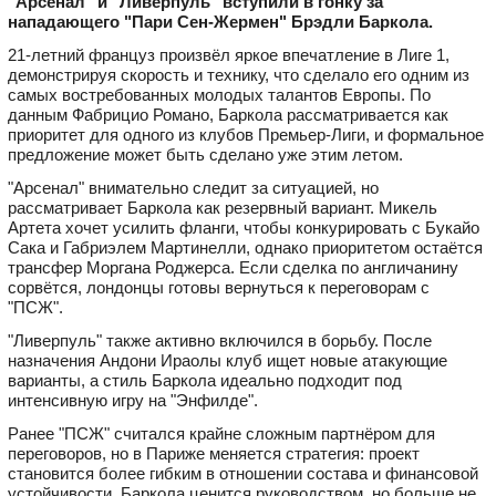
"Арсенал" и "Ливерпуль" вступили в гонку за
нападающего "Пари Сен-Жермен" Брэдли Баркола.
21-летний француз произвёл яркое впечатление в Лиге 1,
демонстрируя скорость и технику, что сделало его одним из
самых востребованных молодых талантов Европы. По
данным Фабрицио Романо, Баркола рассматривается как
приоритет для одного из клубов Премьер-Лиги, и формальное
предложение может быть сделано уже этим летом.
"Арсенал" внимательно следит за ситуацией, но
рассматривает Баркола как резервный вариант. Микель
Артета хочет усилить фланги, чтобы конкурировать с Букайо
Сака и Габриэлем Мартинелли, однако приоритетом остаётся
трансфер Моргана Роджерса. Если сделка по англичанину
сорвётся, лондонцы готовы вернуться к переговорам с
"ПСЖ".
"Ливерпуль" также активно включился в борьбу. После
назначения Андони Ираолы клуб ищет новые атакующие
варианты, а стиль Баркола идеально подходит под
интенсивную игру на "Энфилде".
Ранее "ПСЖ" считался крайне сложным партнёром для
переговоров, но в Париже меняется стратегия: проект
становится более гибким в отношении состава и финансовой
устойчивости. Баркола ценится руководством, но больше не