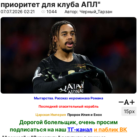
приоритет для клуба АПЛ"
07.07.2026 02:21
1044
Автор: Черный_Тарзан
Мытарства. Рассказ иеромонаха Романа
Последний спасительный корабль
15px
Царская Империя
Пророк Илия и Енох
Дорогой болельщик, очень просим
подписаться на наш
ТГ-канал
и паблик ВК