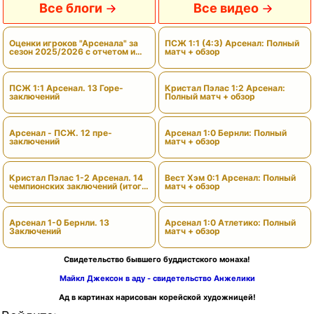
Все блоги
Все видео
Оценки игроков "Арсенала" за
ПСЖ 1:1 (4:3) Арсенал: Полный
сезон 2025/2026 с отчетом и
матч + обзор
вердиктами
ПСЖ 1:1 Арсенал. 13 Горе-
Кристал Пэлас 1:2 Арсенал:
заключений
Полный матч + обзор
Арсенал - ПСЖ. 12 пре-
Арсенал 1:0 Бернли: Полный
заключений
матч + обзор
Кристал Пэлас 1-2 Арсенал. 14
Вест Хэм 0:1 Арсенал: Полный
чемпионских заключений (итоги
матч + обзор
сезона)
Арсенал 1-0 Бернли. 13
Арсенал 1:0 Атлетико: Полный
Заключений
матч + обзор
Свидетельство бывшего буддистского монаха!
Майкл Джексон в аду - свидетельство Анжелики
Ад в картинах нарисован корейской художницей!