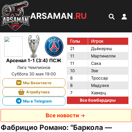
ARSAMAN
.RU
Голы
Игрок
21
Дьёкереш
11
Мартинелли
Арсенал 1-1 (3:4) ПСЖ
11
Сака
Лига Чемпионов
10
Эзе
Суббота 30 мая 19:00
8
Троссар
Мы Вконтакте
8
Мадуэке
Атрибутика
7
Хаверц
Все бомбардиры
Мы в Telegram
Все новости
Фабрицио Романо: "Баркола —