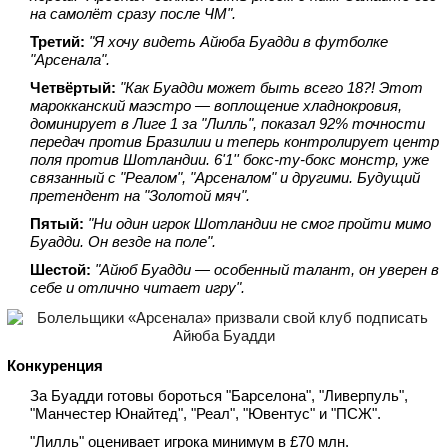
на самолёт сразу после ЧМ".
Третий:
"Я хочу видеть Айюба Буадди в футболке
"Арсенала".
Четвёртый:
"Как Буадди может быть всего 18?! Этот
марокканский маэстро — воплощение хладнокровия,
доминирует в Лиге 1 за "Лилль", показал 92% точности
передач против Бразилии и теперь контролирует центр
поля против Шотландии. 6'1'' бокс‑ту‑бокс монстр, уже
связанный с "Реалом", "Арсеналом" и другими. Будущий
претендент на "Золотой мяч".
Пятый:
"Ни один игрок Шотландии не смог пройти мимо
Буадди. Он везде на поле".
Шестой:
"Айюб Буадди — особенный талант, он уверен в
себе и отлично читает игру".
Конкуренция
За Буадди готовы бороться "Барселона", "Ливерпуль",
"Манчестер Юнайтед", "Реал", "Ювентус" и "ПСЖ".
"Лилль" оценивает игрока минимум в £70 млн.