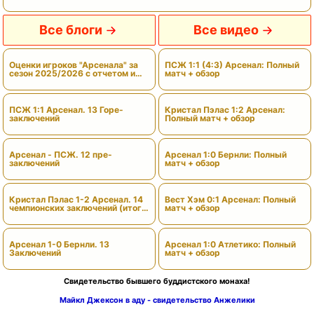
Все блоги
Все видео
Оценки игроков "Арсенала" за
ПСЖ 1:1 (4:3) Арсенал: Полный
сезон 2025/2026 с отчетом и
матч + обзор
вердиктами
ПСЖ 1:1 Арсенал. 13 Горе-
Кристал Пэлас 1:2 Арсенал:
заключений
Полный матч + обзор
Арсенал - ПСЖ. 12 пре-
Арсенал 1:0 Бернли: Полный
заключений
матч + обзор
Кристал Пэлас 1-2 Арсенал. 14
Вест Хэм 0:1 Арсенал: Полный
чемпионских заключений (итоги
матч + обзор
сезона)
Арсенал 1-0 Бернли. 13
Арсенал 1:0 Атлетико: Полный
Заключений
матч + обзор
Свидетельство бывшего буддистского монаха!
Майкл Джексон в аду - свидетельство Анжелики