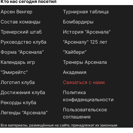
Кто нас сегодня посетил
Арсен Венгер
Турнирная таблица
Состав команды
Бомбардиры
Тренерский штаб
История "Арсенала"
Руководство клуба
"Арсеналу" 125 лет
Форма "Арсенала"
"Хайбери"
Календарь игр
Тренеры Арсенала
"Эмирейтс"
Академия
Логотип клуба
Связаться с нами
Достижения клуба
Политика
конфиденциальности
Рекорды клуба
Пользовательское
Легенды "Арсенала"
соглашение
Все материалы, размещённые на сайте, принадлежат их законным
владельцам и используются исключительно в информационных целях.