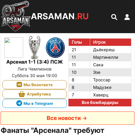
ARSAMAN
.RU
Голы
Игрок
21
Дьёкереш
11
Мартинелли
Арсенал 1-1 (3:4) ПСЖ
11
Сака
Лига Чемпионов
10
Эзе
Суббота 30 мая 19:00
8
Троссар
Мы Вконтакте
8
Мадуэке
Атрибутика
7
Хаверц
Все бомбардиры
Мы в Telegram
Все новости
Фанаты "Арсенала" требуют