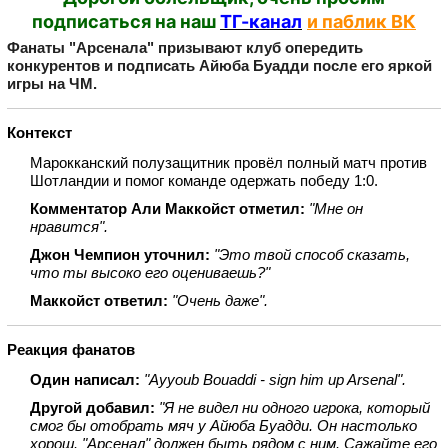
подписаться на наш
ТГ-канал
и паблик ВК
Фанаты "Арсенала" призывают клуб опередить
конкурентов и подписать Айюба Буадди после его яркой
игры на ЧМ.
Контекст
Марокканский полузащитник провёл полный матч против
Шотландии и помог команде одержать победу 1:0.
Комментатор Али Маккойст отметил:
"Мне он
нравится".
Джон Чемпион уточнил:
"Это твой способ сказать,
что ты высоко его оцениваешь?"
Маккойст ответил:
"Очень даже".
Реакция фанатов
Один написал:
"Ayyoub Bouaddi - sign him up Arsenal".
Другой добавил:
"Я не видел ни одного игрока, который
смог бы отобрать мяч у Айюба Буадди. Он настолько
хорош. "Арсенал" должен быть рядом с ним. Сажайте его