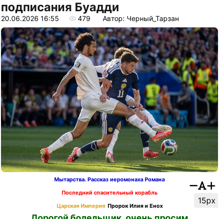
подписания Буадди
20.06.2026 16:55
479
Автор: Черный_Тарзан
Мытарства. Рассказ иеромонаха Романа
Последний спасительный корабль
15px
Царская Империя
Пророк Илия и Енох
Дорогой болельщик, очень просим