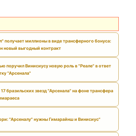
л" получает миллионы в виде трансферного бонуса:
н новый выгодный контракт
ю поручил Винисиусу новую роль в "Реале" в ответ
тку "Арсенала"
 17 бразильских звезд "Арсенала" на фоне трансфера
имараеса
ри: "Арсеналу" нужны Гимарайнш и Винисиус"