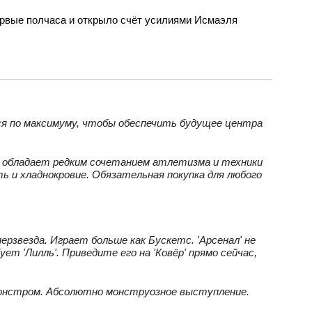
ервые полчаса и открыло счёт усилиями Исмаэля
ся по максимуму, чтобы обеспечить будущее центра
ди обладает редким сочетанием атлетизма и техники
ь и хладнокровие. Обязательная покупка для любого
ерзвезда. Играет больше как Бускетс. 'Арсенал' не
т 'Лилль'. Приведите его на 'Ковёр' прямо сейчас,
монстром. Абсолютно монструозное выступление.