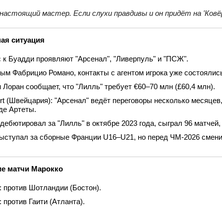
настоящий мастер. Если слухи правдивы и он придёт на 'Ковё
ая ситуация
 к Буадди проявляют "Арсенал", "Ливерпуль" и "ПСЖ".
ым Фабрицио Романо, контакты с агентом игрока уже состоялис
Лоран сообщает, что "Лилль" требует €60–70 млн (£60,4 млн).
rt (Швейцария): "Арсенал" ведёт переговоры несколько месяцев,
де Артеты.
дебютировал за "Лилль" в октябре 2023 года, сыграл 96 матчей,
ыступал за сборные Франции U16–U21, но перед ЧМ‑2026 смени
е матчи Марокко
: против Шотландии (Бостон).
: против Гаити (Атланта).