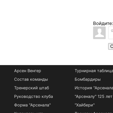
Войдите:
О
Арсен Венгер
Турнирная таблиц
Состав команды
Бомбардиры
Тренерский штаб
История "Арсенала
Руководство клуба
"Арсеналу" 125 лет
Форма "Арсенала"
"Хайбери"