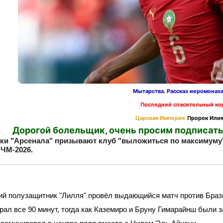
Мытарства. Рассказ иеромонах
Последний спасительный ко
Царская Империя
Пророк Илия
Дорогой болельщик, очень просим подписать
и "Арсенала" призывают клуб "выложиться по максимуму",
 ЧМ‑2026.
ий полузащитник "Лилля" провёл выдающийся матч против Брази
рал все 90 минут, тогда как Каземиро и Бруну Гимарайнш были 