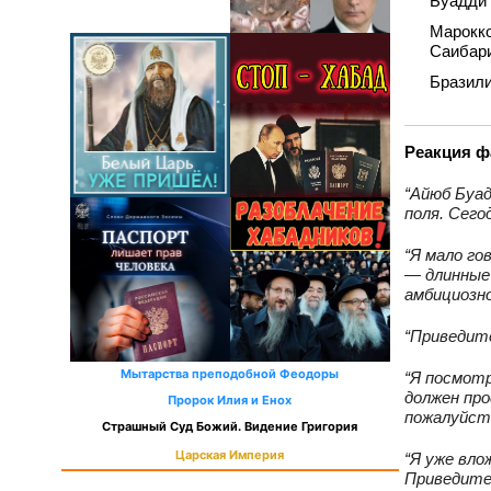
Буадди 
Марокко
Саибари
Бразили
Реакция ф
“Айюб Буад
поля. Сего
“Я мало го
— длинные 
амбициозно
“Приведите 
Мытарства преподобной Феодоры
“Я посмотр
должен про
Пророк Илия и Енох
пожалуйст
Страшный Суд Божий. Видение Григория
Царская Империя
“Я уже вл
Приведите 