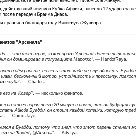
доминировал в центре поля вместе с Нилом Эль Айнауи.
, действующий чемпион Кубка Африки, нанесло 12 ударов за п
 после передачи Браима Диаса.
я сравняла благодаря голу Винисиуса Жуниора.
анатов "Арсенала"
ди — это тот игрок, за которого 'Арсенал' должен выложить
дня он доминировал в полузащите Марокко”.
— HandofRaya.
ворил о нём раньше, но весь этот хайп не случайность. Буад
шаги, бесконечный мотор, устойчивость к прессингу, ловкост
го клуба”.
— Charles.
его на 'Ковёр'”.
— несколько фанатов.
ел на этого парня всего 20 минут и понял, что он будущая суп
спать Айюба Буадди, он стоит каждой копейки, которую требуе
а”.
— Comr. Jaye.
ожился в Буадди, потому что знал, что этот парень станет 
его на 'Ковёр', @Arsenal”.
— Advitya.