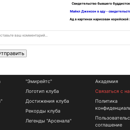
Свидетельство бывшего буддистск
Майкл Джексон в аду - свидетельс
Ад в картинах нарисован корейской
тправить
а
"Эмирейтс"
Академия
Логотип клуба
Связаться с н
"
Достижения клуба
Политика
конфиденциал
Рекорды клуба
Пользовательс
Легенды "Арсенала"
соглашение