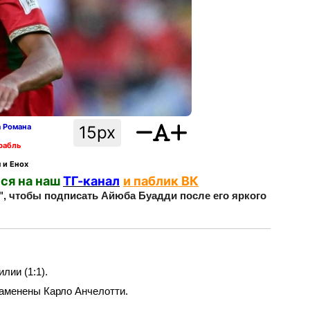
а Романа
15px
рабль
 и Енох
ся на наш
ТГ-канал
и паблик ВК
 чтобы подписать Айюба Буадди после его яркого
лии (1:1).
заменены Карло Анчелотти.