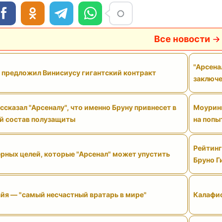
Все новости
"Арсена
" предложил Винисиусу гигантский контракт
заключе
сказал "Арсеналу", что именно Бруну привнесет в
Моуринь
й состав полузащиты
на попы
Рейтинг
рных целей, которые "Арсенал" может упустить
Бруно Г
йя — "самый несчастный вратарь в мире"
Калафио