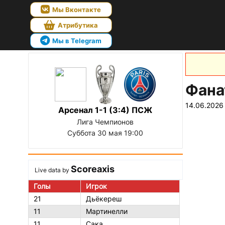
Мы Вконтакте
Атрибутика
Мы в Telegram
Фана
14.06.2026
Арсенал 1-1 (3:4) ПСЖ
Лига Чемпионов
Суббота 30 мая 19:00
Scoreaxis
Live data by
Голы
Игрок
21
Дьёкереш
11
Мартинелли
11
Сака