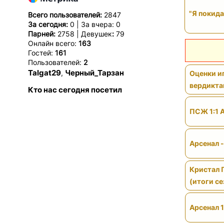
"Я покида
Всего пользователей:
2847
За сегодня:
0 | За вчера: 0
Парней:
2758 | Девушек
:
79
Онлайн всего:
163
Гостей:
161
Пользователей:
2
Talgat29
Черный_Тарзан
,
Оценки иг
вердикт
Кто нас сегодня посетил
ПСЖ 1:1 
Арсенал 
Кристал 
(итоги се
Арсенал 1