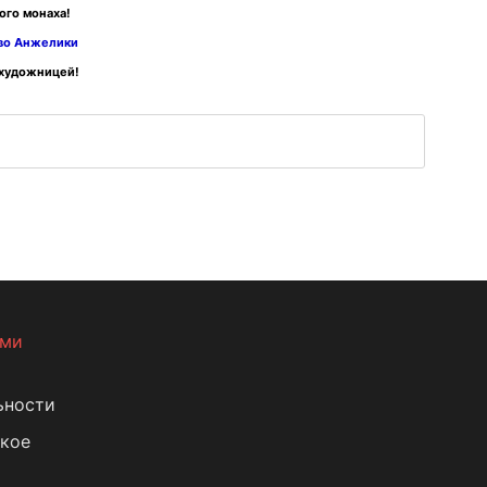
ого монаха!
тво Анжелики
 художницей!
ами
ьности
кое