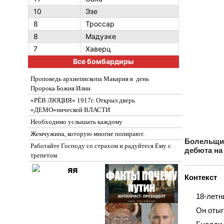
10
Эзе
8
Троссар
8
Мадуэке
7
Хаверц
Все бомбардиры
Проповедь архиепископа Макария в день
Пророка Божия Илии
«РЁВ ЛЮЦИЯ» 1917г. Открыл дверь
«ДЕМО»нической ВЛАСТИ
Необходимо услышать каждому
Жемчужина, которую многие попирают.
Болельщик
Работайте Господу со страхом и радуйтеся Ему с
дебюта на
трепетом.
Контекст
18‑летн
Он отыг