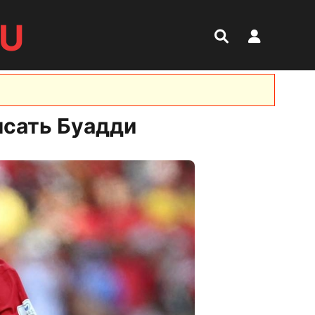
RU
исать Буадди