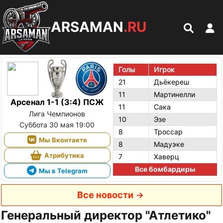
ARSAMAN
.RU
Голы
Игрок
21
Дьёкереш
11
Мартинелли
Арсенал 1-1 (3:4) ПСЖ
11
Сака
Лига Чемпионов
10
Эзе
Суббота 30 мая 19:00
8
Троссар
Мы Вконтакте
8
Мадуэке
Атрибутика
7
Хаверц
Все бомбардиры
Мы в Telegram
Все новости
Генеральный директор "Атлетико"