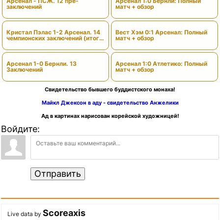
Арсенал - ПСЖ. 12 пре-
Арсенал 1:0 Бернли: Полный
заключений
матч + обзор
Кристал Пэлас 1-2 Арсенал. 14
Вест Хэм 0:1 Арсенал: Полный
чемпионских заключений (итоги
матч + обзор
сезона)
Арсенал 1-0 Бернли. 13
Арсенал 1:0 Атлетико: Полный
Заключений
матч + обзор
Свидетельство бывшего буддистского монаха!
Майкл Джексон в аду - свидетельство Анжелики
Ад в картинах нарисован корейской художницей!
Войдите:
Отправить
Scoreaxis
Live data by