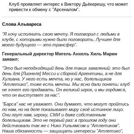
Клуб проявляет интерес к Виктору Дьёкерешу, что может
привести к обмену с "Арсеналом".
Слова Альвареса
"Я хочу исполнить свою мечту. Я поговорил с людьми в
клубе, с которыми нужно было поговорить. Лучшее для
моего будущего — это трансфер".
Генеральный директор Мигель Анхель Хиль Марин
заявил:
"Это был неподходящий день для таких заявлений; это был
день для [Лионеля] Месси и сборной Аргентины, а не для
Хулиана. У него есть мечта, но у нас, болельщиков
"Атлетико", тоже есть мечты. Мы ясно дали понять: клуб
не хочет его продавать. Он великий игрок, и мы гордимся,
что он выступает за нас".
"Барса" нас не уважает. Они думают, что могут пройтись
по нам, но на деле показывают миру своё истинное лицо.
Они лгут нам, игроку, СМИ и даже собственным
болельщикам. Это не первый раз: в прошлом году они
действовали так же с Нико Уильямсом и "Атлетиком".
Наша обязанность — защищать интересы "Атлетико",