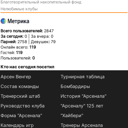
Благотворительный накопительный фонд
Нелюбимые клубы
Всего пользователей:
2847
За сегодня:
0 | За вчера: 0
Парней:
2758 | Девушек
:
79
Онлайн всего:
119
Гостей:
119
Пользователей:
0
Кто нас сегодня посетил
Арсен Венгер
Турнирная таблица
Состав команды
Бомбардиры
Тренерский штаб
История "Арсенала"
Руководство клуба
"Арсеналу" 125 лет
Форма "Арсенала"
"Хайбери"
Календарь игр
Тренеры Арсенала