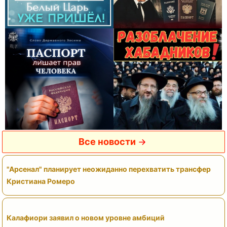
Все новости
"Арсенал" планирует неожиданно перехватить трансфер
Кристиана Ромеро
Калафиори заявил о новом уровне амбиций