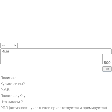
500
Политика
Курите ли вы?
Р.У.В.
Палата JayKey
Что читаем ?
РПЛ (активность участников приветствуется и премируется)