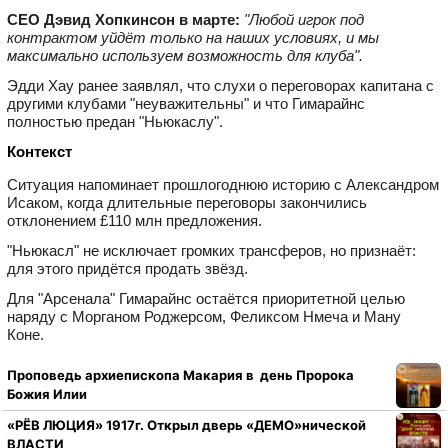
CEO Дэвид Хопкинсон в марте:
"Любой игрок под
контрактом уйдёт только на наших условиях, и мы
максимально используем возможность для клуба".
Эдди Хау ранее заявлял, что слухи о переговорах капитана с
другими клубами "неуважительны" и что Гимарайнс
полностью предан "Ньюкаслу".
Контекст
Ситуация напоминает прошлогоднюю историю с Александром
Исаком, когда длительные переговоры закончились
отклонением £110 млн предложения.
"Ньюкасл" не исключает громких трансферов, но признаёт:
для этого придётся продать звёзд.
Для "Арсенала" Гимарайнс остаётся приоритетной целью
наряду с Морганом Роджерсом, Феликсом Нмеча и Ману
Коне.
Проповедь архиепископа Макария в день Пророка
Божия Илии
«РЁВ ЛЮЦИЯ» 1917г. Открыл дверь «ДЕМО»нической
ВЛАСТИ