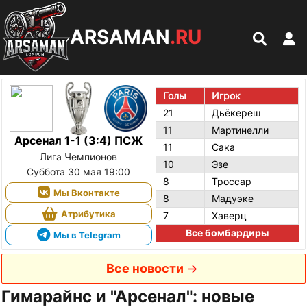
ARSAMAN
.RU
Голы
Игрок
21
Дьёкереш
11
Мартинелли
Арсенал 1-1 (3:4) ПСЖ
11
Сака
Лига Чемпионов
10
Эзе
Суббота 30 мая 19:00
8
Троссар
Мы Вконтакте
8
Мадуэке
Атрибутика
7
Хаверц
Все бомбардиры
Мы в Telegram
Все новости
Гимарайнс и "Арсенал": новые