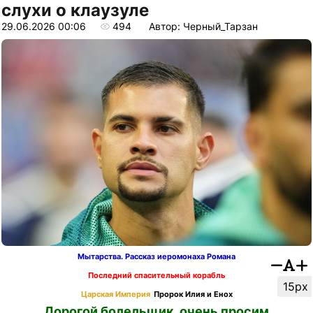
слухи о клаузуле
29.06.2026 00:06
494
Автор: Черный_Тарзан
Мытарства. Рассказ иеромонаха Романа
Последний спасительный корабль
15px
Царская Империя
Пророк Илия и Енох
Дорогой болельщик, очень просим