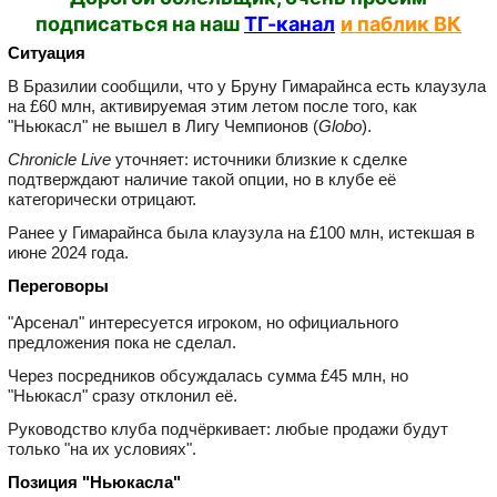
подписаться на наш
ТГ-канал
и паблик ВК
Ситуация
В Бразилии сообщили, что у Бруну Гимарайнса есть клаузула
на £60 млн, активируемая этим летом после того, как
"Ньюкасл" не вышел в Лигу Чемпионов (
Globo
).
Chronicle Live
уточняет: источники близкие к сделке
подтверждают наличие такой опции, но в клубе её
категорически отрицают.
Ранее у Гимарайнса была клаузула на £100 млн, истекшая в
июне 2024 года.
Переговоры
"Арсенал" интересуется игроком, но официального
предложения пока не сделал.
Через посредников обсуждалась сумма £45 млн, но
"Ньюкасл" сразу отклонил её.
Руководство клуба подчёркивает: любые продажи будут
только "на их условиях".
Позиция "Ньюкасла"