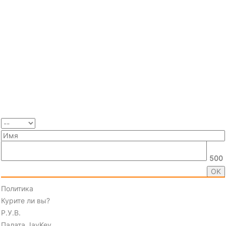
500
Политика
Курите ли вы?
Р.У.В.
Палата JayKey