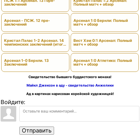
ПСЖ 1:1 Арсенал. 13 Горе-
Кристал Пэлас 1:2 Арсенал:
заключений
Полный матч + обзор
Арсенал - ПСЖ. 12 пре-
Арсенал 1:0 Бернли: Полный
заключений
матч + обзор
Кристал Пэлас 1-2 Арсенал. 14
Вест Хэм 0:1 Арсенал: Полный
чемпионских заключений (итоги
матч + обзор
сезона)
Арсенал 1-0 Бернли. 13
Арсенал 1:0 Атлетико: Полный
Заключений
матч + обзор
Свидетельство бывшего буддистского монаха!
Майкл Джексон в аду - свидетельство Анжелики
Ад в картинах нарисован корейской художницей!
Войдите:
Отправить