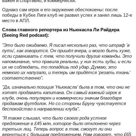
важен и спортивно, и коммерчески.
Однако сам игрок и его окружение обеспокоены: после
победы в Кубке Лиги клуб не развил успех и занял лишь 12‑е
место в АПЛ.
Слова главного репортера из Ньюкасла Ли Райдера
(Seeing Red podcast):
"Это было ожидаемо. Я писал несколько раз, что штраф 'в
пути', как говорится. Он пришёл вчера, и могло быть хуже,
если сравнивать с тем, что получили другие команды. Это
напоминание, что правила реальны, у них есть зубы, и если
их не соблюдать, то попадёшь под удар. Думаю, это
немного их напугало, и теперь им придётся 'резать ткань'
соответственно".
"Да, изначально позиция 'Ньюкасла' была в том, что они не
хотят продавать капитана. Он самый важный игрок в
клубе, очень популярен и коммерчески значим благодаря
продажам футболок. Но со стороны Бруну чувствуется
беспокойство о направлении клуба".
"Я также слышал, что было своего рода устное
предложение в £45 млн, которое было отклонено через
третьих лиц. Теперь вопрос в том, смогут ли они
вернуться с большим предложением. Нам говорят, что £65