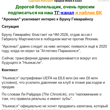
Царская Империя
Пророк Илия и Енох
Дорогой болельщик, очень просим
подписаться на наш
ТГ-канал
и паблик ВК
"Арсенал" усиливает интерес к Бруну Гимарайнсу
Ситуация
Бруну Гимарайнс блистает на ЧМ‑2026, отдав ассист
Габриэлу Мартинелли в победном матче против Японии.
"Арсенал" давно следит за ним: интерес появился ещё в 2020
году, когда он играл за "Атлетико Паранаэнсе".
Сейчас трансферная драма разворачивается вокруг его
будущего в "Ньюкасле".
Контекст
"Ньюкасл" оштрафован UEFA на £8,6 млн (из них £6 млн
условно), что усилило давление на клуб в плане расходов и
продаж.
По словам Ли Райдера (
The Chronicle
), это "напоминание о
том, что правила реальны и имеют зубы".
"Ньюкасл" официально не хочет продавать капитана, который