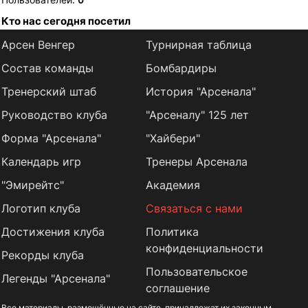
Кто нас сегодня посетил
Арсен Венгер
Турнирная таблица
Состав команды
Бомбардиры
Тренерский штаб
История "Арсенала"
Руководство клуба
"Арсеналу" 125 лет
Форма "Арсенала"
"Хайбери"
Календарь игр
Тренеры Арсенала
"Эмирейтс"
Академия
Логотип клуба
Связаться с нами
Достижения клуба
Политика
конфиденциальности
Рекорды клуба
Пользовательское
Легенды "Арсенала"
соглашение
Все материалы, размещённые на сайте, принадлежат их законным