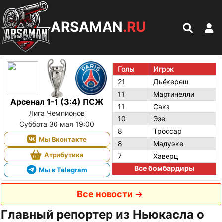
ARSAMAN
.RU
Голы
Игрок
21
Дьёкереш
11
Мартинелли
Арсенал 1-1 (3:4) ПСЖ
11
Сака
Лига Чемпионов
10
Эзе
Суббота 30 мая 19:00
8
Троссар
Мы Вконтакте
8
Мадуэке
Атрибутика
7
Хаверц
Все бомбардиры
Мы в Telegram
Все новости
Главный репортер из Ньюкасла о