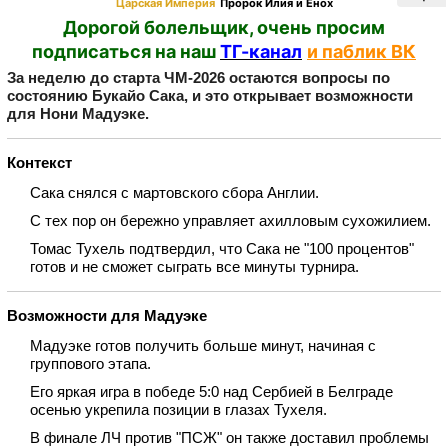
Царская Империя
Пророк Илия и Енох
Дорогой болельщик, очень просим
подписаться на наш
ТГ-канал
и паблик ВК
За неделю до старта ЧМ‑2026 остаются вопросы по
состоянию Букайо Сака, и это открывает возможности
для Нони Мадуэке.
Контекст
Сака снялся с мартовского сбора Англии.
С тех пор он бережно управляет ахилловым сухожилием.
Томас Тухель подтвердил, что Сака не "100 процентов"
готов и не сможет сыграть все минуты турнира.
Возможности для Мадуэке
Мадуэке готов получить больше минут, начиная с
группового этапа.
Его яркая игра в победе 5:0 над Сербией в Белграде
осенью укрепила позиции в глазах Тухеля.
В финале ЛЧ против "ПСЖ" он также доставил проблемы