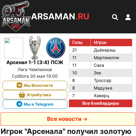
ARSAMAN
.RU
Голы
Игрок
21
Дьёкереш
11
Мартинелли
Арсенал 1-1 (3:4) ПСЖ
11
Сака
Лига Чемпионов
10
Эзе
Суббота 30 мая 19:00
8
Троссар
Мы Вконтакте
8
Мадуэке
Атрибутика
7
Хаверц
Все бомбардиры
Мы в Telegram
Все новости
Игрок "Арсенала" получил золотую