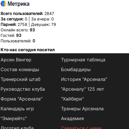
Всего пользователей:
2847
За сегодня:
0 | За вчера: 0
Парней:
2758 | Девушек
:
79
Онлайн всего:
93
Гостей:
93
Пользователей:
0
Кто нас сегодня посетил
Арсен Венгер
Турнирная таблица
Состав команды
Бомбардиры
Тренерский штаб
История "Арсенала"
Руководство клуба
"Арсеналу" 125 лет
Форма "Арсенала"
"Хайбери"
Календарь игр
Тренеры Арсенала
"Эмирейтс"
Академия
Логотип клуба
Связаться с нами