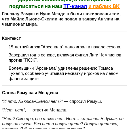
подписаться на наш
ТГ-канал
и паблик ВК
Гонсалу Рамуш и Нуно Мендеш были шокированы тем,
что Майлс Льюис‑Скелли не попал в заявку Англии на
чемпионат мира.
Контекст
19‑летний игрок "Арсенала" мало играл в начале сезона.
Завершил год в основе, включая финал Лиги Чемпионов
против "ПСЖ".
Болельщики "Арсенала" удивлены решению Томаса
Тухеля, особенно учитывая нехватку игроков на левом
фланге защиты.
Слова Рамуша и Мендеша
“И что, Льюиса‑Скелли нет?”
— спросил Рамуш.
“Нет, нет”
, — ответил Мендеш.
“Нет? Смотри, его тоже нет. Нет… странно. Я думал, он
получил вызов. Его нет в полузащите? Полузащитники,
смотри. Я был уверен, что его вызвали”.