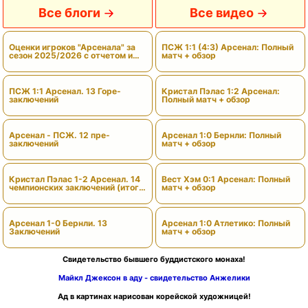
Все блоги
Все видео
Оценки игроков "Арсенала" за
ПСЖ 1:1 (4:3) Арсенал: Полный
сезон 2025/2026 с отчетом и
матч + обзор
вердиктами
ПСЖ 1:1 Арсенал. 13 Горе-
Кристал Пэлас 1:2 Арсенал:
заключений
Полный матч + обзор
Арсенал - ПСЖ. 12 пре-
Арсенал 1:0 Бернли: Полный
заключений
матч + обзор
Кристал Пэлас 1-2 Арсенал. 14
Вест Хэм 0:1 Арсенал: Полный
чемпионских заключений (итоги
матч + обзор
сезона)
Арсенал 1-0 Бернли. 13
Арсенал 1:0 Атлетико: Полный
Заключений
матч + обзор
Свидетельство бывшего буддистского монаха!
Майкл Джексон в аду - свидетельство Анжелики
Ад в картинах нарисован корейской художницей!