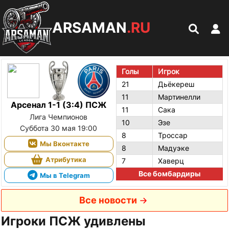
ARSAMAN
.RU
Голы
Игрок
21
Дьёкереш
11
Мартинелли
Арсенал 1-1 (3:4) ПСЖ
11
Сака
Лига Чемпионов
10
Эзе
Суббота 30 мая 19:00
8
Троссар
Мы Вконтакте
8
Мадуэке
Атрибутика
7
Хаверц
Все бомбардиры
Мы в Telegram
Все новости
Игроки ПСЖ удивлены