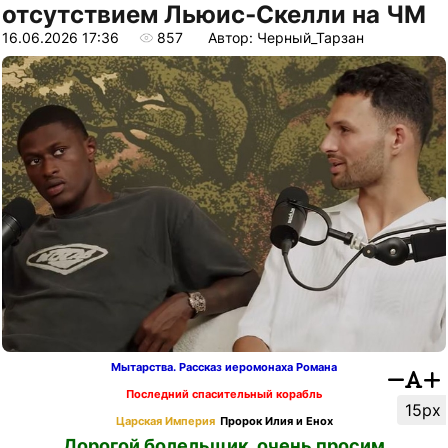
отсутствием Льюис‑Скелли на ЧМ
16.06.2026 17:36
857
Автор: Черный_Тарзан
Мытарства. Рассказ иеромонаха Романа
Последний спасительный корабль
15px
Царская Империя
Пророк Илия и Енох
Дорогой болельщик, очень просим