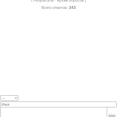
[
Результаты
·
Архив опросов
]
Всего ответов:
343
500