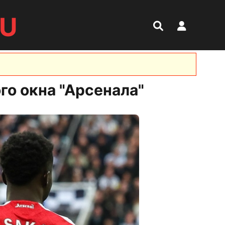
RU
го окна "Арсенала"