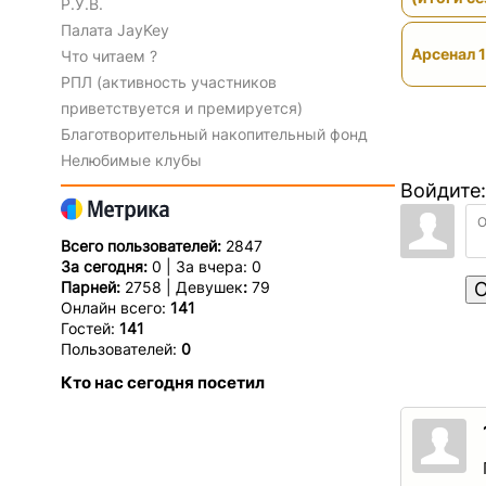
Р.У.В.
Палата JayKey
Арсенал 1
Что читаем ?
РПЛ (активность участников
приветствуется и премируется)
Благотворительный накопительный фонд
Нелюбимые клубы
Войдите:
Всего пользователей:
2847
За сегодня:
0 | За вчера: 0
Парней:
2758 | Девушек
:
79
О
Онлайн всего:
141
Гостей:
141
Пользователей:
0
Кто нас сегодня посетил