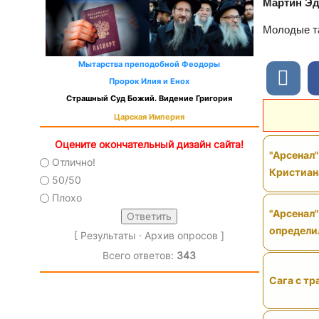
Мартин Эд
Молодые та
Мытарства преподобной Феодоры
Пророк Илия и Енох
Страшный Суд Божий. Видение Григория
Царская Империя
Оцените окончательный дизайн сайта!
"Арсенал
Отлично!
Кристиан
50/50
Плохо
"Арсенал"
определи
[
Результаты
·
Архив опросов
]
Всего ответов:
343
Сага с тр