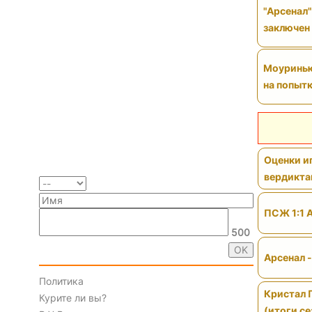
"Арсенал"
заключен
Моуринью 
на попытк
Оценки иг
вердикт
ПСЖ 1:1 
500
Арсенал 
Политика
Кристал 
Курите ли вы?
(итоги се