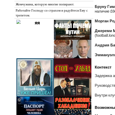
Жемчужина, которую многие попирают.
Бруну Гим
Работайте Господу со страхом и радуйтеся Ему с
наличие £60
трепетом.
Морган Ро
Джереми 
(football.lon
Андрия Б
Эммануэл
Контекст
Задержка а
Руководств
Внутри клу
Возможны