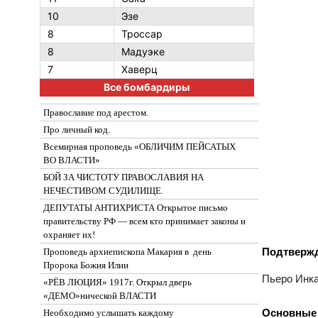
10
Эзе
8
Троссар
8
Мадуэке
7
Хаверц
Все бомбардиры
Православие под арестом.
Про личный код.
Всемирная проповедь «ОБЛИЧИМ ПЕЙСАТЫХ
ВО ВЛАСТИ»
БОЙ ЗА ЧИСТОТУ ПРАВОСЛАВИЯ НА
НЕЧЕСТИВОМ СУДИЛИЩЕ.
ДЕПУТАТЫ АНТИХРИСТА Открытое письмо
правительству РФ — всем кто принимает законы и
охраняет их!
Подтверж
Проповедь архиепископа Макария в день
Пророка Божия Илии
Пьеро Инкап
«РЁВ ЛЮЦИЯ» 1917г. Открыл дверь
«ДЕМО»нической ВЛАСТИ
Основные
Необходимо услышать каждому