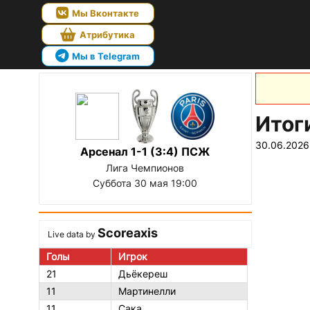
Мы Вконтакте
Атрибутика
Мы в Telegram
Итог
30.06.2026
Арсенал 1-1 (3:4) ПСЖ
Лига Чемпионов
Суббота 30 мая 19:00
Scoreaxis
Live data by
Голы
Игрок
21
Дьёкереш
11
Мартинелли
11
Сака