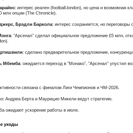
арайнс
: интерес реален (football.london), но цена и возможная
 млн опции (The Chronicle).
джерс, Брэдли Баркола
: интерес сохраняется, но переговоры
Монга
: "Арсенал" сделал официальное предложение £5 млн, от
don).
артишвили
: сделано предварительное предложение, конкуренц
ь Мбемба
: ожидается переход в "Монако", "Арсенал" упустил в
ктивности связана с финалом Лиги Чемпионов и ЧМ‑2026.
о: Андреа Берта и Маурицио Микели ведут стратегию.
ба ожидают ускорение работы в июле.
е уходы