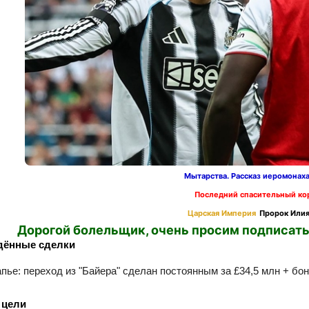
Мытарства. Рассказ иеромонах
Последний спасительный ко
Царская Империя
Пророк Илия
Дорогой болельщик, очень просим подписать
дённые сделки
ье: переход из "Байера" сделан постоянным за £34,5 млн + бонус
 цели