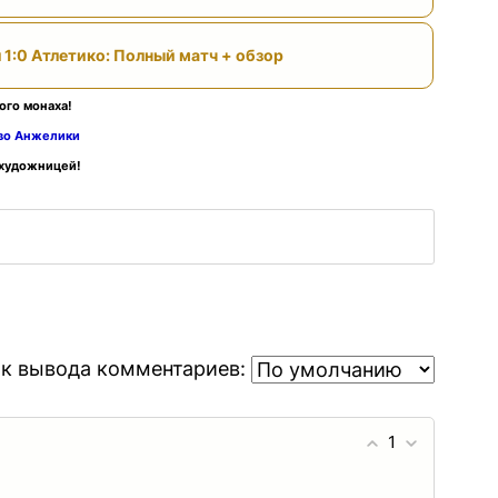
 1:0 Атлетико: Полный матч + обзор
ого монаха!
тво Анжелики
 художницей!
к вывода комментариев:
1