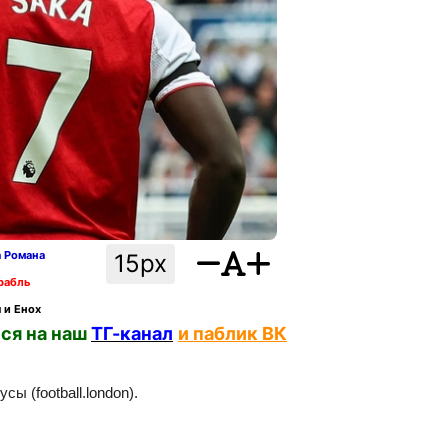
а Романа
15px
рабль
 и Енох
ся на наш
ТГ-канал
и паблик ВК
ы (football.london).