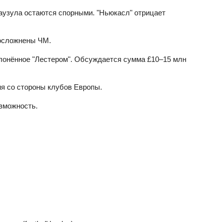
 клаузула остаются спорными. "Ньюкасл" отрицает
 осложнены ЧМ.
клонённое "Лестером". Обсуждается сумма £10–15 млн
ия со стороны клубов Европы.
озможность.