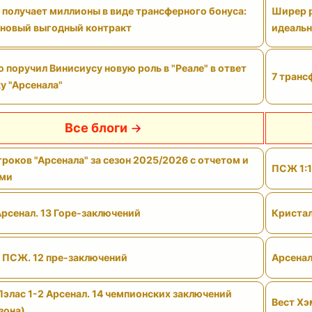
 получает миллионы в виде трансферного бонуса:
Ширер р
 новый выгодный контракт
идеальн
поручил Винисиусу новую роль в "Реале" в ответ
7 транс
у "Арсенала"
Все блоги
роков "Арсенала" за сезон 2025/2026 с отчетом и
ПСЖ 1:1
ами
Арсенал. 13 Горе-заключений
Кристал
- ПСЖ. 12 пре-заключений
Арсенал
Пэлас 1-2 Арсенал. 14 чемпионских заключений
Вест Хэ
зона)