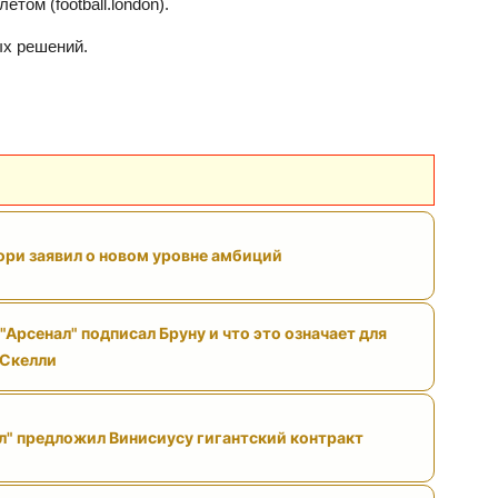
том (football.london).
ых решений.
ри заявил о новом уровне амбиций
"Арсенал" подписал Бруну и что это означает для
 Скелли
л" предложил Винисиусу гигантский контракт