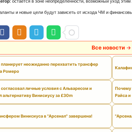
егор
: остаётся в зоне неопределённости, возможный уход этим ле
ланты и новые цели будут зависеть от исхода ЧМ и финансов
Все новости
" планирует неожиданно перехватить трансфер
Калафио
а Ромеро
 согласовал личные условия с Альваресом и
Почему 
л альтернативу Винисиусу за £30m
Райса и
ансфером Винисиуса в "Арсенал" завершена!
"Арсена