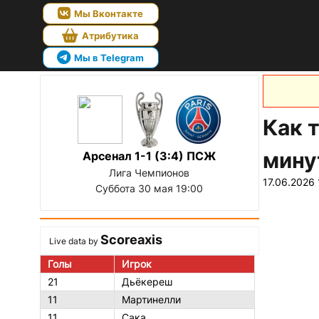
Мы Вконтакте
Атрибутика
Мы в Telegram
Как 
мину
Арсенал 1-1 (3:4) ПСЖ
Лига Чемпионов
17.06.2026 
Суббота 30 мая 19:00
Scoreaxis
Live data by
Голы
Игрок
21
Дьёкереш
11
Мартинелли
11
Сака