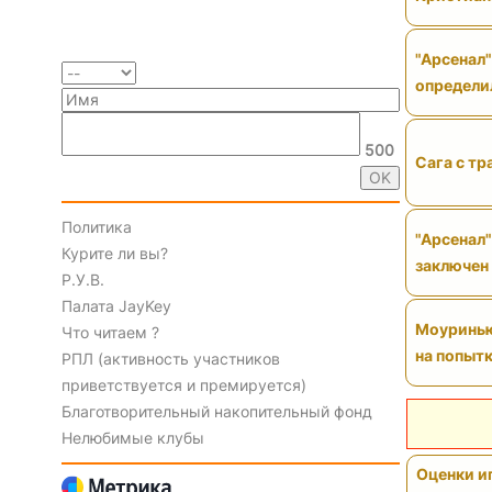
"Арсенал"
определи
500
Сага с тр
Политика
"Арсенал"
Курите ли вы?
заключен
Р.У.В.
Палата JayKey
Моуринью 
Что читаем ?
на попытк
РПЛ (активность участников
приветствуется и премируется)
Благотворительный накопительный фонд
Нелюбимые клубы
Оценки иг