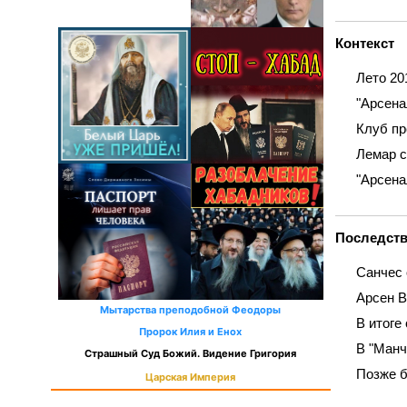
Контекст
Лето 20
"Арсена
Клуб пр
Лемар с
"Арсена
Последст
Санчес 
Арсен В
Мытарства преподобной Феодоры
В итоге
Пророк Илия и Енох
В "Манч
Страшный Суд Божий. Видение Григория
Позже б
Царская Империя