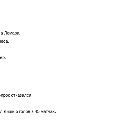
са Лемара.
чеса.
ер.
игрок отказался.
 лишь 5 голов в 45 матчах.