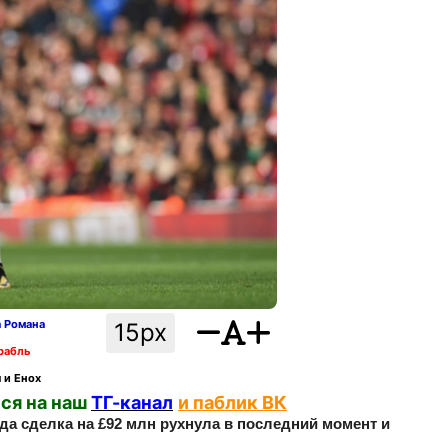
а Романа
15px
рабль
 и Енох
ся на наш
ТГ-канал
и паблик ВК
да сделка на £92 млн рухнула в последний момент и