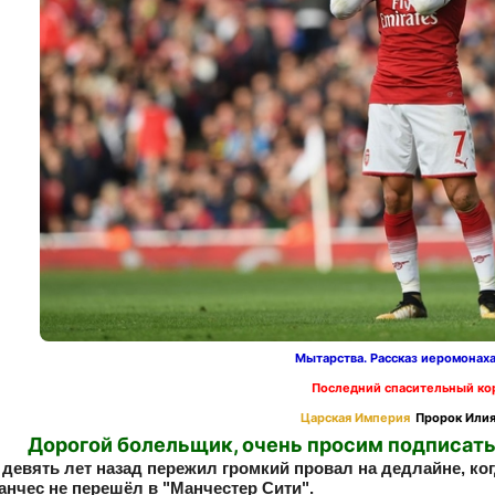
Мытарства. Рассказ иеромонах
Последний спасительный ко
Царская Империя
Пророк Илия
Дорогой болельщик, очень просим подписать
 девять лет назад пережил громкий провал на дедлайне, ког
анчес не перешёл в "Манчестер Сити".