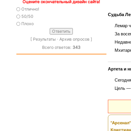
Оцените окончательный дизайн сайта!
Отлично!
Судьба Ле
50/50
Плохо
Лемар ч
За восе
[
Результаты
·
Архив опросов
]
Недавно
Всего ответов:
343
Мхитаря
Артета и 
Сегодня
Цель — 
"Арсенал
Кристиан