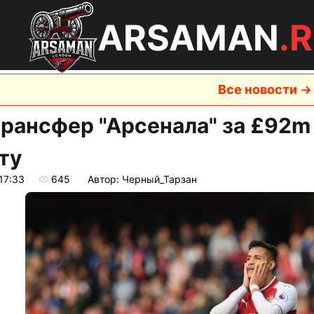
ARSAMAN
.
Все новости
трансфер "Арсенала" за £92m
ту
17:33
645
Автор: Черный_Тарзан