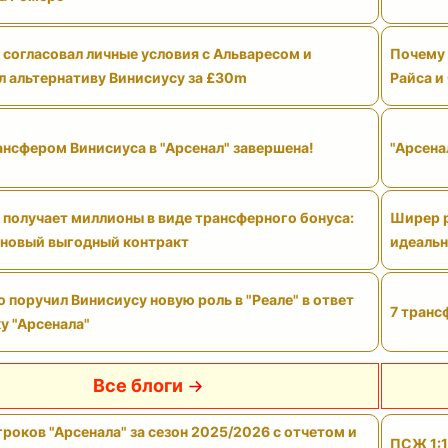
 согласовал личные условия с Альваресом и
Почему 
л альтернативу Винисиусу за £30m
Райса и
ансфером Винисиуса в "Арсенал" завершена!
"Арсена
 получает миллионы в виде трансферного бонуса:
Ширер р
 новый выгодный контракт
идеальн
поручил Винисиусу новую роль в "Реале" в ответ
7 транс
у "Арсенала"
Все блоги
роков "Арсенала" за сезон 2025/2026 с отчетом и
ПСЖ 1:1