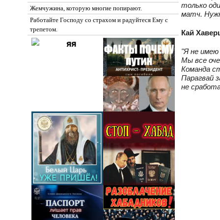
только од
Жемчужина, которую многие попирают.
матч. Нужн
Работайте Господу со страхом и радуйтеся Ему с
трепетом.
Кай Хавер
"Я не имею
Мы все оче
Команда ст
Парагвай з
не сработа