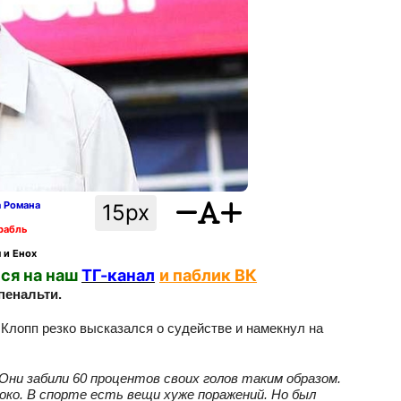
а Романа
15px
рабль
 и Енох
ся на наш
ТГ-канал
и паблик ВК
пенальти.
Клопп резко высказался о судействе и намекнул на
 Они забили 60 процентов своих голов таким образом.
око. В спорте есть вещи хуже поражений. Но был