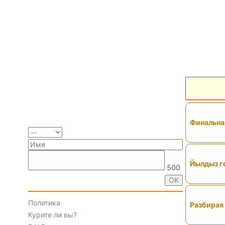
Финальная
Йылдыз го
500
Политика
Разбирая 
Курите ли вы?