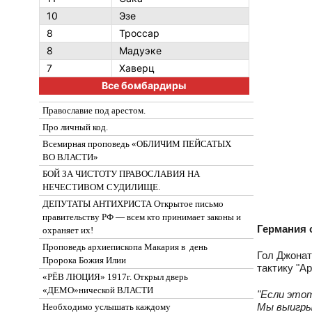
10
Эзе
8
Троссар
8
Мадуэке
7
Хаверц
Все бомбардиры
Православие под арестом.
Про личный код.
Всемирная проповедь «ОБЛИЧИМ ПЕЙСАТЫХ
ВО ВЛАСТИ»
БОЙ ЗА ЧИСТОТУ ПРАВОСЛАВИЯ НА
НЕЧЕСТИВОМ СУДИЛИЩЕ.
ДЕПУТАТЫ АНТИХРИСТА Открытое письмо
правительству РФ — всем кто принимает законы и
Германия 
охраняет их!
Проповедь архиепископа Макария в день
Гол Джонат
Пророка Божия Илии
тактику "А
«РЁВ ЛЮЦИЯ» 1917г. Открыл дверь
«ДЕМО»нической ВЛАСТИ
"Если этот
Мы выигрыв
Необходимо услышать каждому