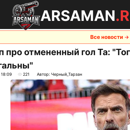
ARSAMAN
.
Все новости
п про отмененный гол Та: "То
гальны"
 18:09
221
Автор: Черный_Тарзан