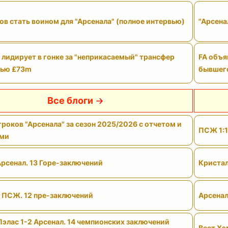
ов стать воином для "Арсенала" (полное интервью)
"Арсена
 лидирует в гонке за "неприкасаемый" трансфер
FA объя
тью £73m
бывшего
Все блоги
роков "Арсенала" за сезон 2025/2026 с отчетом и
ПСЖ 1:1
ами
Арсенал. 13 Горе-заключений
Кристал
- ПСЖ. 12 пре-заключений
Арсенал
Пэлас 1-2 Арсенал. 14 чемпионских заключений
Вест Хэ