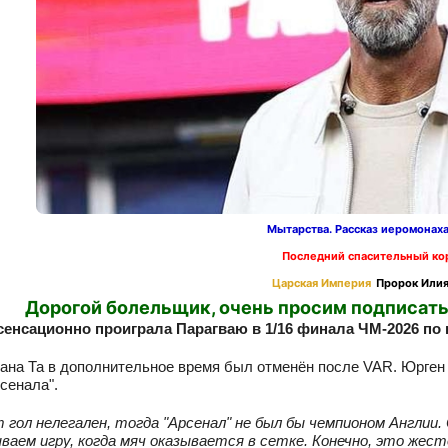
Мытарства. Рассказ иеромонах
Последний спасительный ко
Царская Империя
Пророк Илия
Дорогой болельщик, очень просим подписать
сенсационно проиграла Парагваю в 1/16 финала ЧМ‑2026 по 
ана Та в дополнительное время был отменён после VAR. Юрген 
рсенала".
 гол нелегален, тогда "Арсенал" не был бы чемпионом Англии.
аем игру, когда мяч оказывается в сетке. Конечно, это жест