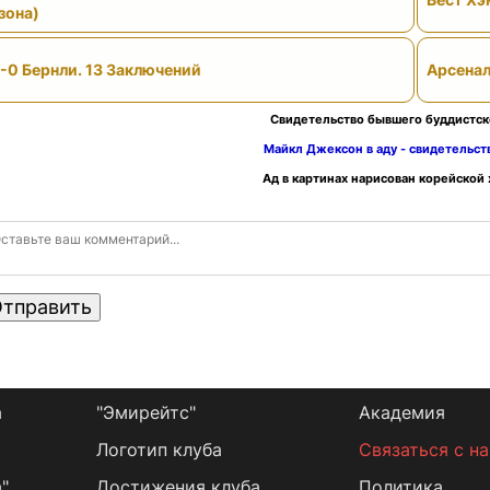
зона)
-0 Бернли. 13 Заключений
Арсенал
Свидетельство бывшего буддистск
Майкл Джексон в аду - свидетельс
Ад в картинах нарисован корейской
тправить
а
"Эмирейтс"
Академия
Логотип клуба
Связаться с н
"
Достижения клуба
Политика