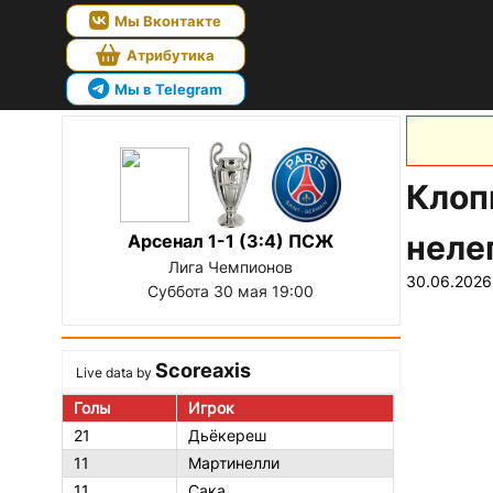
Мы Вконтакте
Атрибутика
Мы в Telegram
Клоп
неле
Арсенал 1-1 (3:4) ПСЖ
Лига Чемпионов
30.06.2026
Суббота 30 мая 19:00
Scoreaxis
Live data by
Голы
Игрок
21
Дьёкереш
11
Мартинелли
11
Сака