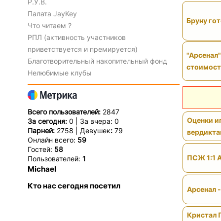
Р.У.В.
Палата JayKey
Бруну гот
Что читаем ?
РПЛ (активность участников
приветствуется и премируется)
"Арсенал"
Благотворительный накопительный фонд
стоимос
Нелюбимые клубы
Всего пользователей:
2847
Оценки иг
За сегодня:
0 | За вчера: 0
Парней:
2758 | Девушек
:
79
вердикт
Онлайн всего:
59
Гостей:
58
ПСЖ 1:1 
Пользователей:
1
Michael
Кто нас сегодня посетил
Арсенал 
Кристал 