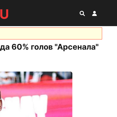
RU
гда 60% голов "Арсенала"