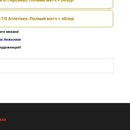
 1:0 Атлетико: Полный матч + обзор
ого монаха!
тво Анжелики
 художницей!
ами