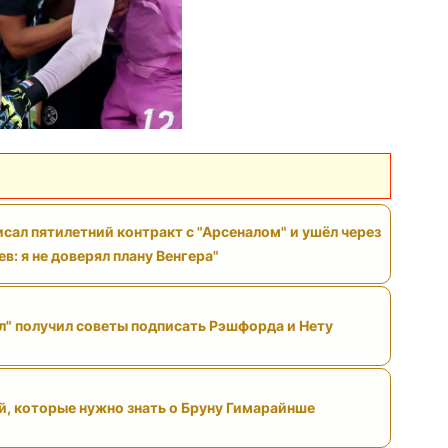
исал пятилетний контракт с "Арсеналом" и ушёл через
ев: я не доверял плану Венгера"
л" получил советы подписать Рэшфорда и Нету
й, которые нужно знать о Бруну Гимарайнше