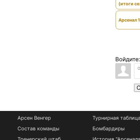
(итоги се
Арсенал 1
Войдите:
О
Арсен Венгер
Турнирная таблиц
Состав команды
Бомбардиры
Тренерский штаб
История "Арсенала