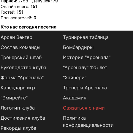
Парней:
2758 | Девушек
:
79
Онлайн всего:
151
Гостей:
151
Пользователей:
0
Кто нас сегодня посетил
Арсен Венгер
Турнирная таблица
Состав команды
Бомбардиры
Тренерский штаб
История "Арсенала"
Руководство клуба
"Арсеналу" 125 лет
Форма "Арсенала"
"Хайбери"
Календарь игр
Тренеры Арсенала
"Эмирейтс"
Академия
Логотип клуба
Связаться с нами
Достижения клуба
Политика
конфиденциальности
Рекорды клуба