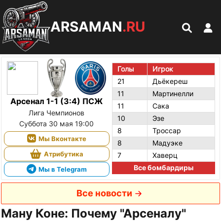
ARSAMAN
.RU
Голы
Игрок
21
Дьёкереш
11
Мартинелли
Арсенал 1-1 (3:4) ПСЖ
11
Сака
Лига Чемпионов
10
Эзе
Суббота 30 мая 19:00
8
Троссар
Мы Вконтакте
8
Мадуэке
Атрибутика
7
Хаверц
Все бомбардиры
Мы в Telegram
Все новости
Ману Коне: Почему "Арсеналу"