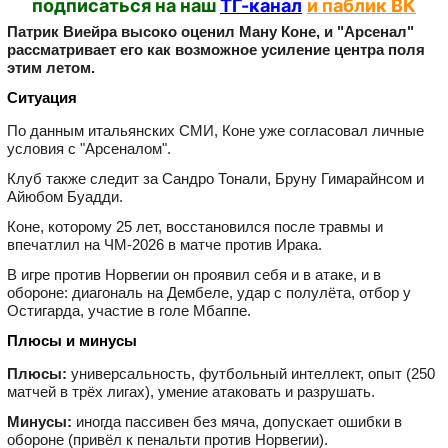
подписаться на наш
ТГ-канал
и паблик ВК
Патрик Виейра высоко оценил Ману Коне, и "Арсенал"
рассматривает его как возможное усиление центра поля
этим летом.
Ситуация
По данным итальянских СМИ, Коне уже согласовал личные
условия с "Арсеналом".
Клуб также следит за Сандро Тонали, Бруну Гимарайнсом и
Айюбом Буадди.
Коне, которому 25 лет, восстановился после травмы и
впечатлил на ЧМ‑2026 в матче против Ирака.
В игре против Норвегии он проявил себя и в атаке, и в
обороне: диагональ на Дембеле, удар с полулёта, отбор у
Остигарда, участие в голе Мбаппе.
Плюсы и минусы
Плюсы:
универсальность, футбольный интеллект, опыт (250
матчей в трёх лигах), умение атаковать и разрушать.
Минусы:
иногда пассивен без мяча, допускает ошибки в
обороне (привёл к пенальти против Норвегии).