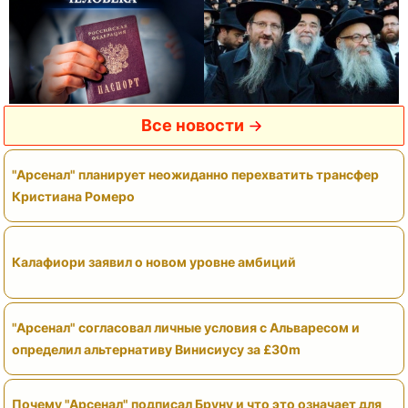
Все новости
"Арсенал" планирует неожиданно перехватить трансфер
Кристиана Ромеро
Калафиори заявил о новом уровне амбиций
"Арсенал" согласовал личные условия с Альваресом и
определил альтернативу Винисиусу за £30m
Почему "Арсенал" подписал Бруну и что это означает для