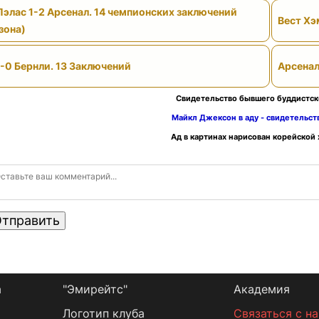
Пэлас 1-2 Арсенал. 14 чемпионских заключений
Вест Хэ
зона)
-0 Бернли. 13 Заключений
Арсенал
Свидетельство бывшего буддистск
Майкл Джексон в аду - свидетельс
Ад в картинах нарисован корейской
тправить
а
"Эмирейтс"
Академия
Логотип клуба
Связаться с н