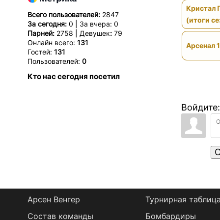
Кристал 
Всего пользователей:
2847
(итоги се
За сегодня:
0 | За вчера: 0
Парней:
2758 | Девушек
:
79
Онлайн всего:
131
Арсенал 1
Гостей:
131
Пользователей:
0
Кто нас сегодня посетил
Войдите:
О
Арсен Венгер
Турнирная таблиц
Состав команды
Бомбардиры