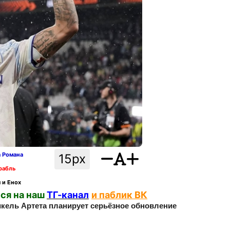
а Романа
15px
рабль
 и Енох
ся на наш
ТГ-канал
и паблик ВК
кель Артета планирует серьёзное обновление