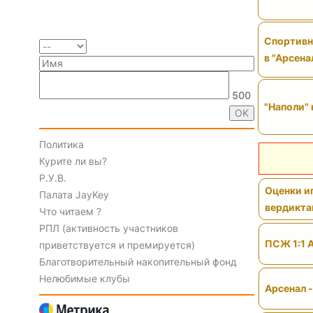
Спортивн
в "Арсена
500
"Наполи" 
Политика
Курите ли вы?
Р.У.В.
Оценки иг
Палата JayKey
вердикт
Что читаем ?
РПЛ (активность участников
ПСЖ 1:1 
приветствуется и премируется)
Благотворительный накопительный фонд
Нелюбимые клубы
Арсенал 