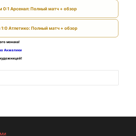
м 0:1 Арсенал: Полный матч + обзор
 1:0 Атлетико: Полный матч + обзор
ого монаха!
тво Анжелики
 художницей!
ами