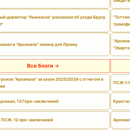
свидете
ый директор "Ньюкасла" рассказал об уходе Бруну
"Тоттен
л"
трансф
"Арсена
нашел в "Арсенале" замену для Лукаку
"Эверто
Все блоги
роков "Арсенала" за сезон 2025/2026 с отчетом и
ПСЖ 1:1
ами
Арсенал. 13 Горе-заключений
Кристал
- ПСЖ. 12 пре-заключений
Арсенал