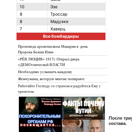
10
Эзе
8
Троссар
8
Мадуэке
7
Хаверц
Все бомбардиры
Проповедь архиепископа Макария в день
Пророка Божия Илии
«РЁВ ЛЮЦИЯ» 1917г. Открыл дверь
«ДЕМО»нической ВЛАСТИ
Необходимо услышать каждому
Жемчужина, которую многие попирают.
Работайте Господу со страхом и радуйтеся Ему с
трепетом.
После три
состава.