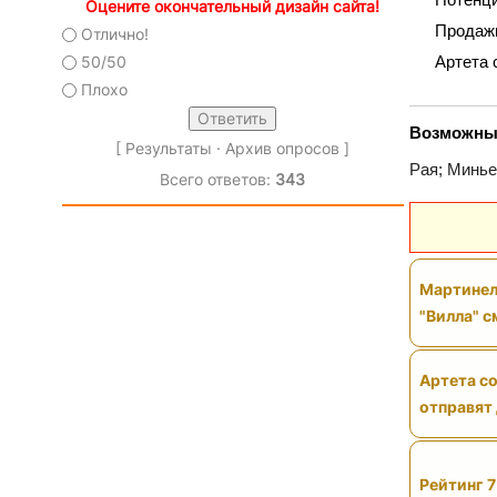
Оцените окончательный дизайн сайта!
Продажи
Отлично!
Артета 
50/50
Плохо
Возможный 
[
Результаты
·
Архив опросов
]
Рая; Минье
Всего ответов:
343
Мартинел
"Вилла" 
Артета со
отправят
Рейтинг 7