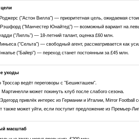
 цели
Роджерс ("Астон Вилла") — приоритетная цель, ожидаемая стои
Рэшфорд ("Манчестер Юнайтед") — возможный вариант на левы
адди ("Лилль") — 18‑летний талант, оценка £60 млн.
иньеса ("Сельта") — свободный агент, рассматривается как уси
нкапье ("Байер") — переход станет постоянным за £45 млн.
е уходы
 Троссар ведёт переговоры с "Бешикташем".
 Мартинелли может покинуть клуб после слабого сезона.
Эдегорд привлёк интерес из Германии и Италии, Mirror Football
т также может уйти, если поступит предложение из Премьер‑Лиг
ый масштаб
альные траты могут превысить £200 млн.