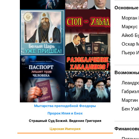
Основные
Морган 
Маркус 
Айюб Бу
Оскар М
Пьеро И
Возможны
Леандро
Габриэл
Мартин 
Мытарства преподобной Феодоры
Бен Уай
Пророк Илия и Енох
Страшный Суд Божий. Видение Григория
Финансов
Царская Империя
Потенци