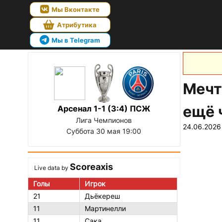
Мы Вконтакте
Атрибутика
Мы в Telegram
Мечт
ещё 
Арсенал 1-1 (3:4) ПСЖ
Лига Чемпионов
24.06.2026
Суббота 30 мая 19:00
Scoreaxis
Live data by
Голы
Игрок
21
Дьёкереш
11
Мартинелли
11
Сака