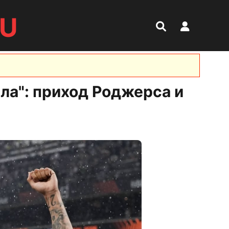
RU
ла": приход Роджерса и