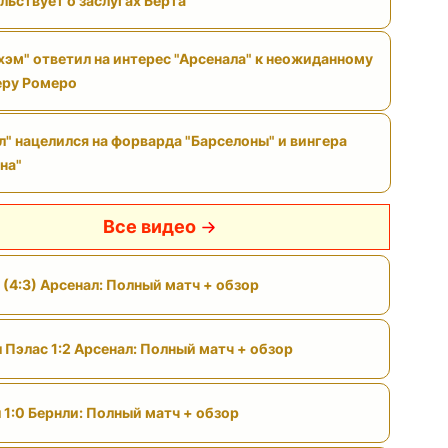
льствует о заслугах Берта
хэм" ответил на интерес "Арсенала" к неожиданному
еру Ромеро
л" нацелился на форварда "Барселоны" и вингера
на"
Все видео
 (4:3) Арсенал: Полный матч + обзор
 Пэлас 1:2 Арсенал: Полный матч + обзор
 1:0 Бернли: Полный матч + обзор