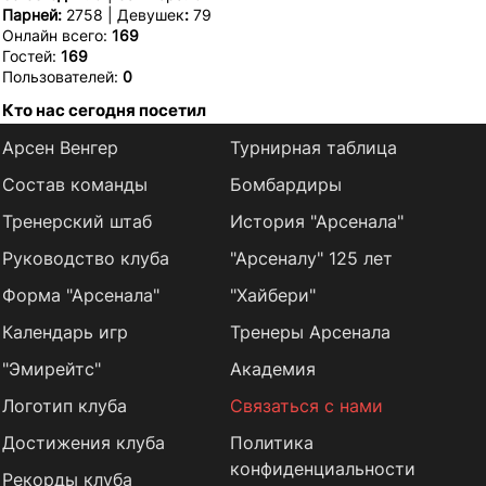
Парней:
2758 | Девушек
:
79
Онлайн всего:
169
Гостей:
169
Пользователей:
0
Кто нас сегодня посетил
Арсен Венгер
Турнирная таблица
Состав команды
Бомбардиры
Тренерский штаб
История "Арсенала"
Руководство клуба
"Арсеналу" 125 лет
Форма "Арсенала"
"Хайбери"
Календарь игр
Тренеры Арсенала
"Эмирейтс"
Академия
Логотип клуба
Связаться с нами
Достижения клуба
Политика
конфиденциальности
Рекорды клуба