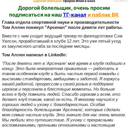
Царская Империя
Пророк Илия и Енох
Дорогой болельщик, очень просим
подписаться на наш
ТГ-канал
и паблик ВК
Глава отдела спортивной науки и производительности
Том Аллен покинул "Арсенал" после девяти лет работы.
Вместе с ним уходит ведущий тренер по физподготовке Сэм
Уилсон, проработавший в клубе 12 лет. Это уже пятый уход
из закулисного штаба за последние месяцы.
Том Аллен написал в LinkedIn:
"После девяти лет в 'Арсенале' моё время в клубе подошло к
концу. Это была невероятная привилегия — работать в
таком особенном клубе и быть частью первой команды с
высокими стандартами, амбициями и заботой. Я горжусь
нашей работой, прогрессом и своей ролью в поддержке
игроков и персонала в блестящие моменты. Но больше
всего я буду помнить людей. Спасибо игрокам и всем, кто
делает клуб таким, какой он есть. Я многому научился у
хороших людей и ухожу с благодарностью. Особая
благодарность болельщикам 'Арсенала', которые сделали
мою семью частью клуба. Это значило для нас очень многое.
Мы любили это путешествие. Я ухожу с прекрасными
воспоминаниями, прочными отношениями и настоящим