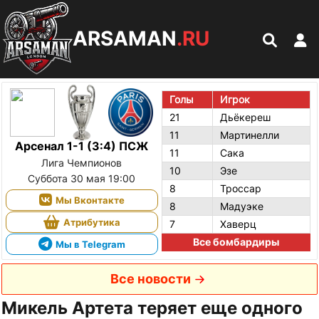
ARSAMAN
.RU
Голы
Игрок
21
Дьёкереш
11
Мартинелли
Арсенал 1-1 (3:4) ПСЖ
11
Сака
Лига Чемпионов
10
Эзе
Суббота 30 мая 19:00
8
Троссар
Мы Вконтакте
8
Мадуэке
Атрибутика
7
Хаверц
Все бомбардиры
Мы в Telegram
Все новости
Микель Артета теряет еще одного