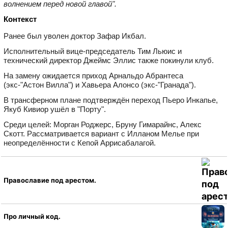
волнением перед новой главой".
Контекст
Ранее был уволен доктор Зафар Икбал.
Исполнительный вице‑председатель Тим Льюис и
технический директор Джеймс Эллис также покинули клуб.
На замену ожидается приход Арнальдо Абрантеса
(экс‑"Астон Вилла") и Хавьера Алонсо (экс‑"Гранада").
В трансферном плане подтверждён переход Пьеро Инкапье,
Якуб Кивиор ушёл в "Порту".
Среди целей: Морган Роджерс, Бруну Гимарайнс, Алекс
Скотт. Рассматривается вариант с Илланом Мелье при
неопределённости с Кепой Аррисабалагой.
Православие под арестом.
Про личный код.