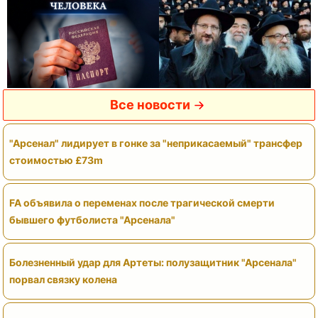
Все новости
"Арсенал" лидирует в гонке за "неприкасаемый" трансфер
стоимостью £73m
FA объявила о переменах после трагической смерти
бывшего футболиста "Арсенала"
Болезненный удар для Артеты: полузащитник "Арсенала"
порвал связку колена